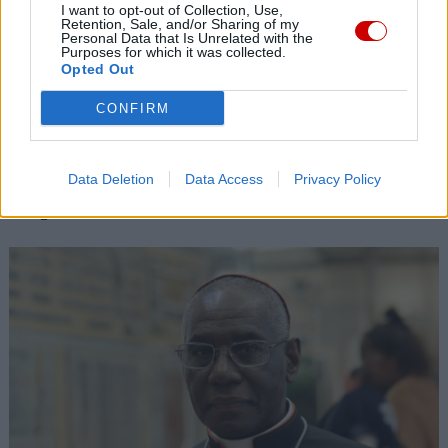
I want to opt-out of Collection, Use,
Retention, Sale, and/or Sharing of my
07 sierpnia 2026 | 22:36
Personal Data that Is Unrelated with the
Purposes for which it was collected.
Narodowy Bank Ukrainy wyemituje monetę upamiętniającą Jana
Opted Out
Pawła II
CONFIRM
07 sierpnia 2026 | 22:17
Ukraińskie Kościoły wzywają do światowej modlitwy za Ukrainę
24 sierpnia
Data Deletion
Data Access
Privacy Policy
Popularne