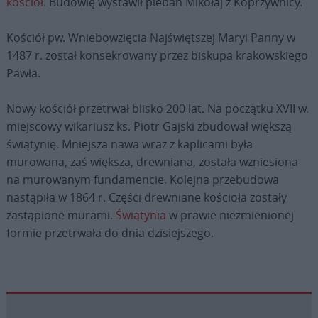
kościół
. Budowlę wystawił pleban Mikołaj z Koprzywnicy.
Kościół pw. Wniebowzięcia Najświętszej Maryi Panny w
1487 r. został konsekrowany przez biskupa krakowskiego
Pawła.
Nowy kościół przetrwał blisko 200 lat. Na początku XVII w.
miejscowy wikariusz ks. Piotr Gajski zbudował większą
świątynię. Mniejsza nawa wraz z kaplicami była
murowana, zaś większa, drewniana, została wzniesiona
na murowanym fundamencie. Kolejna przebudowa
nastąpiła w 1864 r. Części drewniane kościoła zostały
zastąpione murami.
Świątynia
w prawie niezmienionej
formie przetrwała do dnia dzisiejszego.