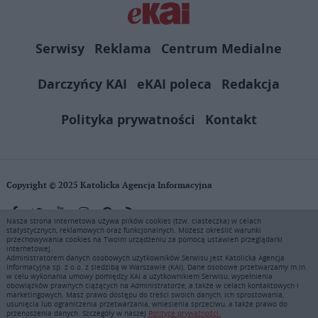
Serwisy
Reklama
Centrum Medialne
Darczyńcy KAI
eKAI poleca
Redakcja
Polityka prywatności
Kontakt
Copyright © 2025 Katolicka Agencja Informacyjna
Nasza strona internetowa używa plików cookies (tzw. ciasteczka) w celach
statystycznych, reklamowych oraz funkcjonalnych. Możesz określić warunki
KAI zastrzega wszelkie prawa do serwisu. Użytkownicy mogą pobierać
przechowywania cookies na Twoim urządzeniu za pomocą ustawień przeglądarki
i drukować fragmenty zawartości serwisu internetowego www.ekai.pl
internetowej.
wyłącznie do użytku osobistego. Publikacja, rozpowszechnianie
Administratorem danych osobowych użytkowników Serwisu jest Katolicka Agencja
Informacyjna sp. z o.o. z siedzibą w Warszawie (KAI). Dane osobowe przetwarzamy m.in.
zawartości niniejszego serwisu lub jej sprzedaż (także framing i in.
w celu wykonania umowy pomiędzy KAI a użytkownikiem Serwisu, wypełnienia
podobne metody), są bez uprzedniej pisemnej zgody KAI zabronione i
obowiązków prawnych ciążących na Administratorze, a także w celach kontaktowych i
stanowią naruszenie ustaw o prawie autorskim, ochronie baz danych i
marketingowych. Masz prawo dostępu do treści swoich danych, ich sprostowania,
usunięcia lub ograniczenia przetwarzania, wniesienia sprzeciwu, a także prawo do
uczciwej konkurencji - będą ścigane przy pomocy wszelkich
przenoszenia danych. Szczegóły w naszej
Polityce prywatności.