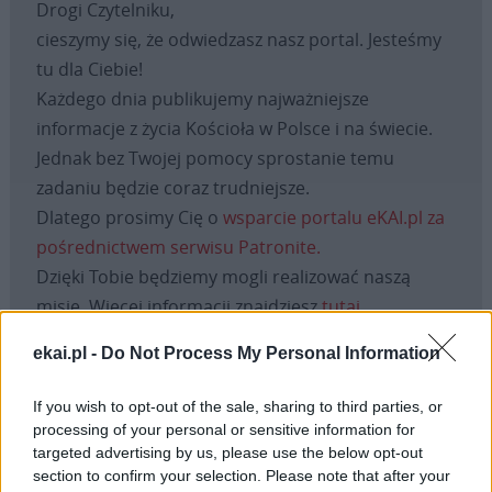
Drogi Czytelniku,
cieszymy się, że odwiedzasz nasz portal. Jesteśmy
tu dla Ciebie!
Każdego dnia publikujemy najważniejsze
informacje z życia Kościoła w Polsce i na świecie.
Jednak bez Twojej pomocy sprostanie temu
zadaniu będzie coraz trudniejsze.
Dlatego prosimy Cię o
wsparcie portalu eKAI.pl za
pośrednictwem serwisu Patronite.
Dzięki Tobie będziemy mogli realizować naszą
misję. Więcej informacji znajdziesz
tutaj
.
ekai.pl -
Do Not Process My Personal Information
If you wish to opt-out of the sale, sharing to third parties, or
Facebook
processing of your personal or sensitive information for
targeted advertising by us, please use the below opt-out
Twitter
Messenger
WhatsApp
Email
Copy
Print
section to confirm your selection. Please note that after your