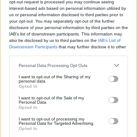
opt-out request is processed you may continue seeing
Link
interest-based ads based on personal information utilized by
Wersja do druku
us or personal information disclosed to third parties prior to
your opt-out. You may separately opt-out of the further
disclosure of your personal information by third parties on the
IAB’s list of downstream participants. This information may
TRADYCJE WIELKOPOSTNE
WIELKI POST
Tagi:
also be disclosed by us to third parties on the
IAB’s List of
Downstream Participants
that may further disclose it to other
WIT STWOSZ
third parties.
Personal Data Processing Opt Outs
I want to opt-out of the Sharing of my
Najnowsze
personal data.
Opted In
I want to opt-out of the Sale of my
07 sierpnia 2026 | 23:10
Personal Data.
Indyjski biskup: nie potrzebujemy misjonarzy, którzy
Opted In
przyjeżdżają z gotowymi odpowiedziami
I want to opt-out of processing my
07 sierpnia 2026 | 22:47
Personal Data for Targeted Advertising.
Opted In
Biskupi o podróży apostolskiej Leona XIV do Francji: wielka
radość