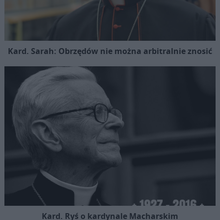
Kard. Sarah: Obrzędów nie można arbitralnie znosić
Kard. Ryś o kardynale Macharskim