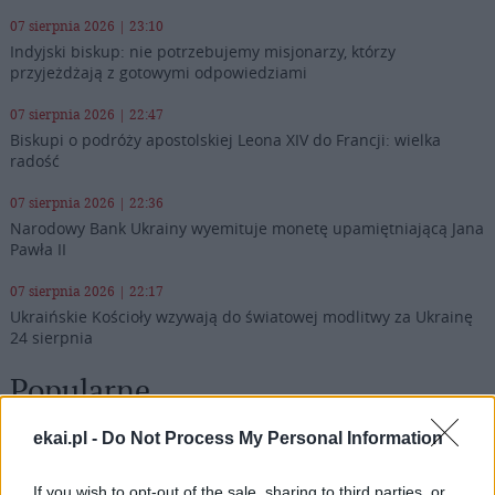
07 sierpnia 2026 | 23:10
Indyjski biskup: nie potrzebujemy misjonarzy, którzy
przyjeżdżają z gotowymi odpowiedziami
07 sierpnia 2026 | 22:47
Biskupi o podróży apostolskiej Leona XIV do Francji: wielka
radość
07 sierpnia 2026 | 22:36
Narodowy Bank Ukrainy wyemituje monetę upamiętniającą Jana
Pawła II
07 sierpnia 2026 | 22:17
Ukraińskie Kościoły wzywają do światowej modlitwy za Ukrainę
24 sierpnia
Popularne
ekai.pl -
Do Not Process My Personal Information
If you wish to opt-out of the sale, sharing to third parties, or