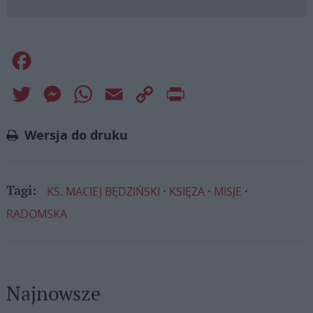
Facebook
Twitter
Messenger
WhatsApp
Email
Copy
Print
Link
Wersja do druku
KS. MACIEJ BĘDZIŃSKI
KSIĘŻA
MISJE
Tagi:
RADOMSKA
Najnowsze