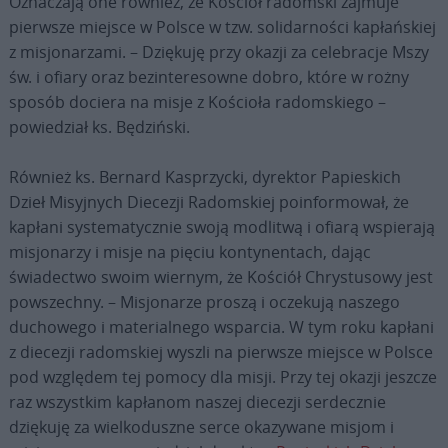
Oznaczają one również, że Kościół radomski zajmuje
pierwsze miejsce w Polsce w tzw. solidarności kapłańskiej
z misjonarzami. – Dziękuję przy okazji za celebracje Mszy
św. i ofiary oraz bezinteresowne dobro, które w rożny
sposób dociera na misje z Kościoła radomskiego –
powiedział ks. Będziński.
Również ks. Bernard Kasprzycki, dyrektor Papieskich
Dzieł Misyjnych Diecezji Radomskiej poinformował, że
kapłani systematycznie swoją modlitwą i ofiarą wspierają
misjonarzy i misje na pięciu kontynentach, dając
świadectwo swoim wiernym, że Kościół Chrystusowy jest
powszechny. – Misjonarze proszą i oczekują naszego
duchowego i materialnego wsparcia. W tym roku kapłani
z diecezji radomskiej wyszli na pierwsze miejsce w Polsce
pod względem tej pomocy dla misji. Przy tej okazji jeszcze
raz wszystkim kapłanom naszej diecezji serdecznie
dziękuję za wielkoduszne serce okazywane misjom i