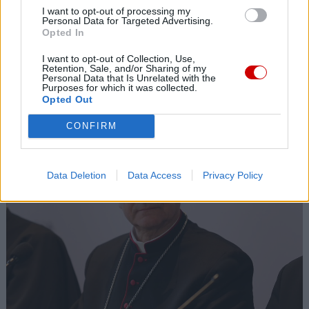
I want to opt-out of processing my
Personal Data for Targeted Advertising.
Opted In
I want to opt-out of Collection, Use,
Retention, Sale, and/or Sharing of my
Personal Data that Is Unrelated with the
Purposes for which it was collected.
Kard. Ryś o kardynale Macharskim
Opted Out
CONFIRM
Data Deletion
Data Access
Privacy Policy