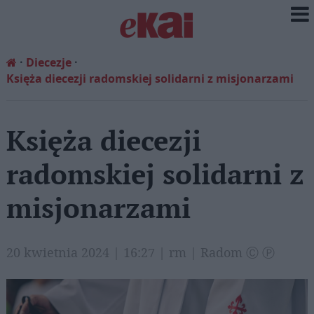
Diecezje
Księża diecezji radomskiej solidarni z misjonarzami
Księża diecezji
radomskiej solidarni z
misjonarzami
20 kwietnia 2024 | 16:27 | rm | Radom Ⓒ Ⓟ