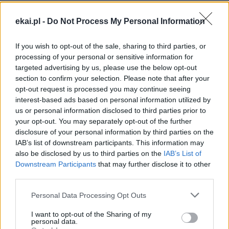
ekai.pl -
Do Not Process My Personal Information
KATOLICKI UNIWERSYTET LUBELSKI
KUL
LUBLIN
Tagi:
UCZELNIA
If you wish to opt-out of the sale, sharing to third parties, or
processing of your personal or sensitive information for
targeted advertising by us, please use the below opt-out
section to confirm your selection. Please note that after your
opt-out request is processed you may continue seeing
Najnowsze
interest-based ads based on personal information utilized by
us or personal information disclosed to third parties prior to
your opt-out. You may separately opt-out of the further
06 sierpnia 2026 | 20:44
disclosure of your personal information by third parties on the
Medziugorie: zakończył się 37. Mladifest
IAB’s list of downstream participants. This information may
also be disclosed by us to third parties on the
IAB’s List of
06 sierpnia 2026 | 20:19
Downstream Participants
that may further disclose it to other
Biskupi Meksyku: stulecie Cristiady to czas łaski
third parties.
06 sierpnia 2026 | 18:32
Personal Data Processing Opt Outs
Kard. Parolin w Meksyku: modlitwa, obecność i świadectwo
drogą do pokoju
I want to opt-out of the Sharing of my
personal data.
06 sierpnia 2026 | 18:28