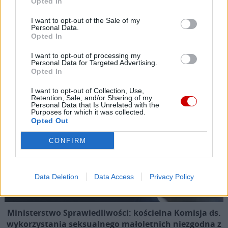
Opted In
Fundacja Małych Stópek tworzy sieć „Szkół Pełnych Życia”
I want to opt-out of the Sale of my
Personal Data.
Popularne
Opted In
I want to opt-out of processing my
Personal Data for Targeted Advertising.
Opted In
I want to opt-out of Collection, Use,
Retention, Sale, and/or Sharing of my
Personal Data that Is Unrelated with the
Purposes for which it was collected.
Opted Out
CONFIRM
Data Deletion
Data Access
Privacy Policy
Ministerstwo Sprawiedliwości: kościelna Komisja ds.
wykorzystania seksualnego małoletnich niezgodna z