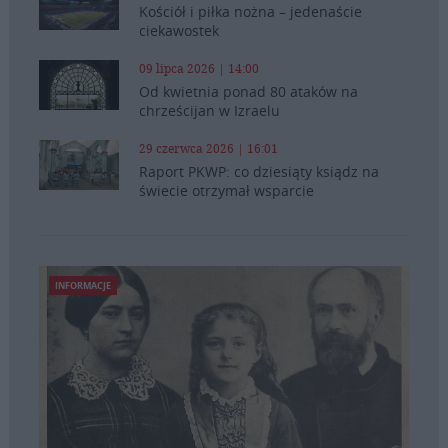
Kościół i piłka nożna – jedenaście
ciekawostek
09 lipca 2026 | 14:00
Od kwietnia ponad 80 ataków na
chrześcijan w Izraelu
29 czerwca 2026 | 16:01
Raport PKWP: co dziesiąty ksiądz na
świecie otrzymał wsparcie
INFORMACJE