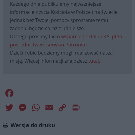
Każdego dnia publikujemy najważniejsze
informacje z życia Kościoła w Polsce i na świecie.
Jednak bez Twojej pomocy sprostanie temu
zadaniu będzie coraz trudniejsze.
Dlatego prosimy Cię o
wsparcie portalu eKAI.pl za
pośrednictwem serwisu Patronite.
Dzięki Tobie będziemy mogli realizować naszą
misję. Więcej informacji znajdziesz
tutaj
.
Facebook
Twitter
Messenger
WhatsApp
Email
Copy
Print
Link
Wersja do druku