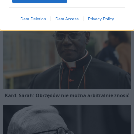
Data Deletion
Data Access
Privacy Policy
Kard. Sarah: Obrzędów nie można arbitralnie znosić