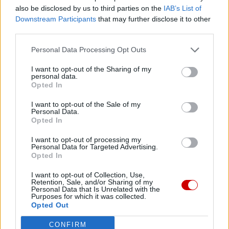
also be disclosed by us to third parties on the
IAB’s List of
Downstream Participants
that may further disclose it to other
third parties.
Najnowsze
Personal Data Processing Opt Outs
07 sierpnia 2026 | 18:10
I want to opt-out of the Sharing of my
personal data.
Od 10 sierpnia zapisy na liturgie pod przewodnictwem papieża
Opted In
07 sierpnia 2026 | 17:22
I want to opt-out of the Sale of my
Kard. Parolin: pokój zaczyna się od empatii wobec cierpienia
Personal Data.
Opted In
07 sierpnia 2026 | 16:56
Diecezja radomska: kolejne grupy pątników wyruszają na Jasną
I want to opt-out of processing my
Personal Data for Targeted Advertising.
Górę
Opted In
07 sierpnia 2026 | 16:41
I want to opt-out of Collection, Use,
Leon XIV spotka się we Francji z ofiarami wykorzystywania w
Retention, Sale, and/or Sharing of my
Personal Data that Is Unrelated with the
Kościele
Purposes for which it was collected.
Opted Out
Popularne
CONFIRM