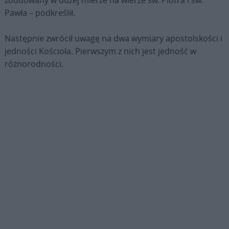
zbudowany w dużej mierze na wierze św. Piotra i św.
Pawła – podkreślił.
Następnie zwrócił uwagę na dwa wymiary apostolskości i
jedności Kościoła. Pierwszym z nich jest jedność w
różnorodności.