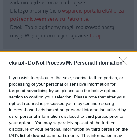
zadaniu będzie coraz trudniejsze.
Dlatego prosimy Cię o
wsparcie portalu eKAI.pl za
pośrednictwem serwisu Patronite.
Dzięki Tobie będziemy mogli realizować naszą
misję. Więcej informacji znajdziesz
tutaj
.
ekai.pl -
Do Not Process My Personal Information
Facebook
If you wish to opt-out of the sale, sharing to third parties, or
Twitter
Messenger
WhatsApp
Email
Copy
Print
processing of your personal or sensitive information for
targeted advertising by us, please use the below opt-out
Link
section to confirm your selection. Please note that after your
Wersja do druku
opt-out request is processed you may continue seeing
interest-based ads based on personal information utilized by
us or personal information disclosed to third parties prior to
your opt-out. You may separately opt-out of the further
BP PIOTR WAWRZYNEK
DIECEZJA LEGNICKA
Tagi:
disclosure of your personal information by third parties on the
IAB’s list of downstream participants. This information may