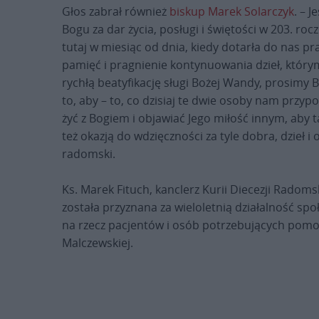
Głos zabrał również
biskup Marek Solarczyk
. – 
Bogu za dar życia, posługi i świętości w 203. ro
tutaj w miesiąc od dnia, kiedy dotarła do nas p
pamięć i pragnienie kontynuowania dzieł, który
rychłą beatyfikację sługi Bożej Wandy, prosimy 
to, aby – to, co dzisiaj te dwie osoby nam przypo
żyć z Bogiem i objawiać Jego miłość innym, aby 
też okazją do wdzięczności za tyle dobra, dzieł
radomski.
Ks. Marek Fituch, kanclerz Kurii Diecezji Radoms
została przyznana za wieloletnią działalność sp
na rzecz pacjentów i osób potrzebujących pomo
Malczewskiej.