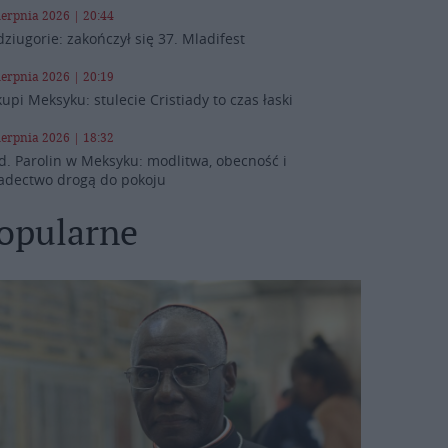
ierpnia 2026 | 20:44
ziugorie: zakończył się 37. Mladifest
ierpnia 2026 | 20:19
kupi Meksyku: stulecie Cristiady to czas łaski
ierpnia 2026 | 18:32
d. Parolin w Meksyku: modlitwa, obecność i
adectwo drogą do pokoju
opularne