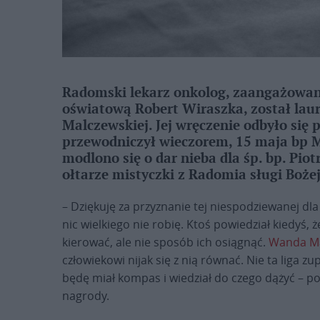
Radomski lekarz onkolog, zaangażowany
oświatową Robert Wiraszka, został lau
Malczewskiej. Jej wręczenie odbyło się 
przewodniczył wieczorem, 15 maja bp Ma
modlono się o dar nieba dla śp. bp. Pio
ołtarze mistyczki z Radomia sługi Boż
– Dziękuję za przyznanie tej niespodziewanej dl
nic wielkiego nie robię. Ktoś powiedział kiedyś, ż
kierować, ale nie sposób ich osiągnąć.
Wanda M
człowiekowi nijak się z nią równać. Nie ta liga z
będę miał kompas i wiedział do czego dążyć – p
nagrody.