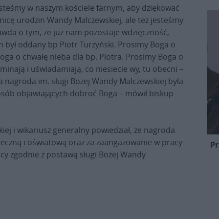
Jesteśmy w naszym kościele farnym, aby dziękować
cznicę urodzin Wandy Malczewskiej, ale też jesteśmy
rawda o tym, że już nam pozostaje wdzięczność,
m był oddany bp Piotr Turzyński. Prosimy Boga o
Boga o chwałę nieba dla bp. Piotra. Prosimy Boga o
minają i uświadamiają, co niesiecie wy, tu obecni –
ta nagroda im. sługi Bożej Wandy Malczewskiej była
 i osób objawiających dobroć Boga – mówił biskup
kiej i wikariusz generalny powiedział, że nagroda
ołeczną i oświatową oraz za zaangażowanie w pracy
Pr
cy zgodnie z postawą sługi Bożej Wandy