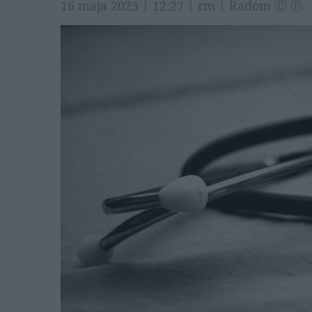
16 maja 2025 | 12:27 | rm | Radom Ⓒ Ⓟ