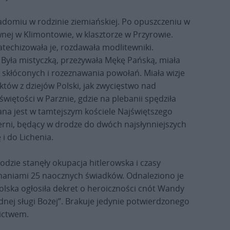
adomiu w rodzinie ziemiańskiej. Po opuszczeniu w
nej w Klimontowie, w klasztorze w Przyrowie.
katechizowała je, rozdawała modlitewniki.
yła mistyczką, przeżywała Mękę Pańską, miała
 skłóconych i rozeznawania powołań. Miała wizje
aktów z dziejów Polski, jak zwycięstwo nad
świętości w Parznie, gdzie na plebanii spędziła
wana jest w tamtejszym kościele Najświętszego
ierni, będący w drodze do dwóch najsłynniejszych
i do Lichenia.
odzie stanęły okupacja hitlerowska i czasy
znaniami 25 naocznych świadków. Odnaleziono je
olska ogłosiła dekret o heroiczności cnót Wandy
godnej sługi Bożej”. Brakuje jedynie potwierdzonego
ictwem.