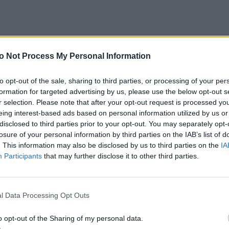
em onkologiem, zaangażowanym w działalność
o Not Process My Personal Information
erem Maltańskim. Od wielu lat związany z Fundacją
. powstało Bractwo Dobrej Śmierci. Dr Wiraszka był
to opt-out of the sale, sharing to third parties, or processing of your per
ezji Radomskiej. Jest autorem i współautorem
formation for targeted advertising by us, please use the below opt-out s
orii medycyny i genealogii. Jest także
r selection. Please note that after your opt-out request is processed y
kiego”.
eing interest-based ads based on personal information utilized by us or
disclosed to third parties prior to your opt-out. You may separately opt-
raszki jest umiejętność łączenia pracy zawodowej
losure of your personal information by third parties on the IAB’s list of
. This information may also be disclosed by us to third parties on the
IA
ziejów – szeroko pojętej – radomskiej medycyny.
Participants
that may further disclose it to other third parties.
kowych w czasopismach ogólnopolskich i
l Data Processing Opt Outs
 się wartościami chrześcijańskimi, a wiarę w Boga
działań. Zaangażowanie doktora Wiraszki pokazuje
o opt-out of the Sharing of my personal data.
sienia pomocy bliźnim. Był wielokrotnie