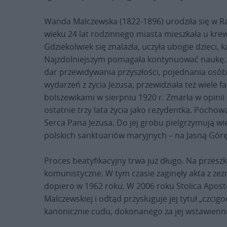
Wanda Malczewska (1822-1896) urodziła się w R
wieku 24 lat rodzinnego miasta mieszkała u krew
Gdziekolwiek się znalazła, uczyła ubogie dzieci, 
Najzdolniejszym pomagała kontynuować naukę. B
dar przewidywania przyszłości, pojednania osób
wydarzeń z życia Jezusa, przewidziała też wiele f
bolszewikami w sierpniu 1920 r. Zmarła w opinii 
ostatnie trzy lata życia jako rezydentka. Pocho
Serca Pana Jezusa. Do jej grobu pielgrzymują w
polskich sanktuariów maryjnych – na Jasną Górę 
Proces beatyfikacyjny trwa już długo. Na przeszk
komunistyczne. W tym czasie zaginęły akta z ze
dopiero w 1962 roku. W 2006 roku Stolica Apost
Malczewskiej i odtąd przysługuje jej tytuł „czci
kanonicznie cudu, dokonanego za jej wstawienn