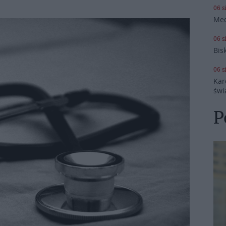
06 s
Med
06 s
Bis
06 s
Kar
świ
P