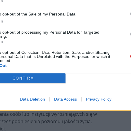
In
skiego Towarzystwa Lekarskiego za wrażliwość na
 rzecz ochrony godności człowieka, w 2017 r. został
o opt-out of the Sale of my Personal Data.
. Kombatantów i Osób Represjonowanych, a w
In
ltańskiego za pomoc Ukrainie. W 2024 r. otrzymał
to opt-out of processing my Personal Data for Targeted
ing.
In
czewskiej zdecydowała kapituła, w skład której
o opt-out of Collection, Use, Retention, Sale, and/or Sharing
kcji Katolickiej Diecezji Radomskiej, Klubu
ersonal Data that Is Unrelated with the Purposes for which it
lected.
yńskiego w Radomiu, Stowarzyszenia „Młyńska”
Out
ana Chrzciciela w Radomiu ks. kan. Mirosław
y została przyznana w 2022 r.
CONFIRM
tać Wandy Malczewskiej. Autorem projektu jest
Data Deletion
Data Access
Privacy Policy
ia osób lub instytucji wyróżniających się w
zecz podniesienia poziomu i jakości życia,
ej.