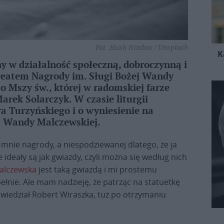
Fot. Hush Naidoo / Unsplash
K
 w działalność społeczną, dobroczynną i
reatem Nagrody im. Sługi Bożej Wandy
po Mszy św., której w radomskiej farze
rek Solarczyk. W czasie liturgii
tra Turzyńskiego i o wyniesienie na
ej Wandy Malczewskiej.
a mnie nagrody, a niespodziewanej dlatego, że ja
e ideały są jak gwiazdy, czyli można się według nich
alczewska
jest taką gwiazdą i mi prostemu
upełnie. Ale mam nadzieję, że patrząc na statuetkę
owiedział Robert Wiraszka, tuż po otrzymaniu