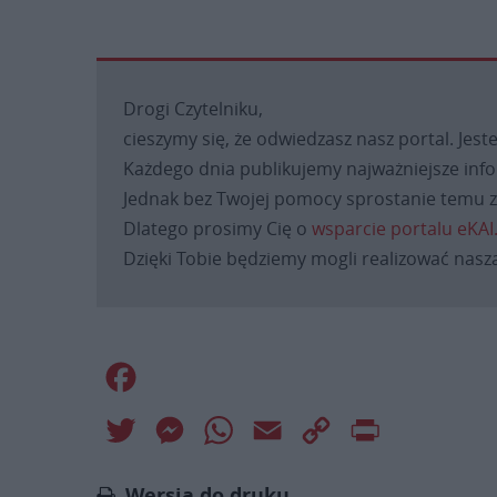
Drogi Czytelniku,
cieszymy się, że odwiedzasz nasz portal. Jest
Każdego dnia publikujemy najważniejsze infor
Jednak bez Twojej pomocy sprostanie temu za
Dlatego prosimy Cię o
wsparcie portalu eKAI
Dzięki Tobie będziemy mogli realizować naszą
Facebook
Twitter
Messenger
WhatsApp
Email
Copy
Print
Link
Wersja do druku