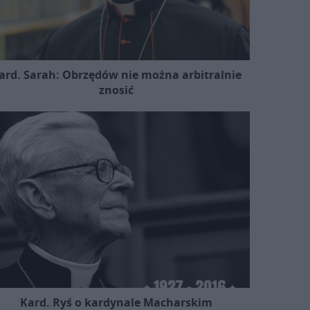
ard. Sarah: Obrzędów nie można arbitralnie
znosić
Kard. Ryś o kardynale Macharskim