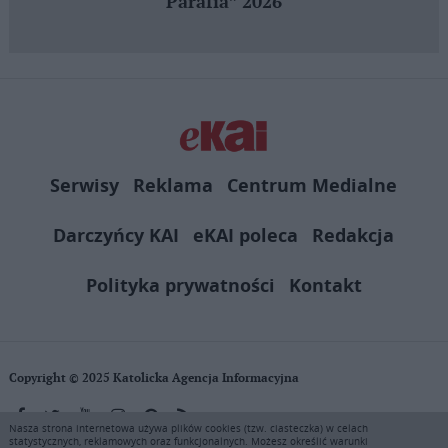
Parafia” 2026
Serwisy
Reklama
Centrum Medialne
Darczyńcy KAI
eKAI poleca
Redakcja
Polityka prywatności
Kontakt
Copyright © 2025 Katolicka Agencja Informacyjna
Nasza strona internetowa używa plików cookies (tzw. ciasteczka) w celach
statystycznych, reklamowych oraz funkcjonalnych. Możesz określić warunki
KAI zastrzega wszelkie prawa do serwisu. Użytkownicy mogą pobierać