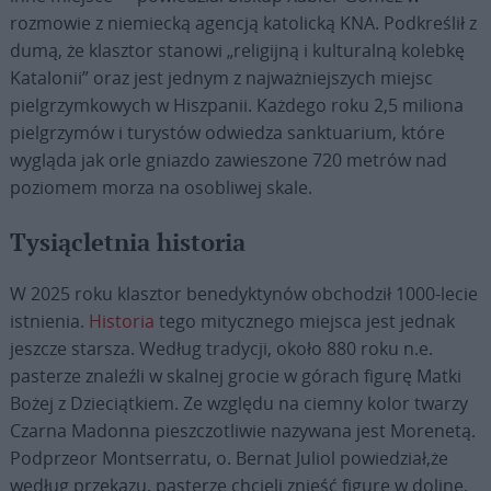
rozmowie z niemiecką agencją katolicką KNA. Podkreślił z
dumą, że klasztor stanowi „religijną i kulturalną kolebkę
Katalonii” oraz jest jednym z najważniejszych miejsc
pielgrzymkowych w Hiszpanii. Każdego roku 2,5 miliona
pielgrzymów i turystów odwiedza sanktuarium, które
wygląda jak orle gniazdo zawieszone 720 metrów nad
poziomem morza na osobliwej skale.
Tysiącletnia historia
W 2025 roku klasztor benedyktynów obchodził 1000-lecie
istnienia.
Historia
tego mitycznego miejsca jest jednak
jeszcze starsza. Według tradycji, około 880 roku n.e.
pasterze znaleźli w skalnej grocie w górach figurę Matki
Bożej z Dzieciątkiem. Ze względu na ciemny kolor twarzy
Czarna Madonna pieszczotliwie nazywana jest Morenetą.
Podprzeor Montserratu, o. Bernat Juliol powiedział,że
według przekazu, pasterze chcieli znieść figurę w dolinę.