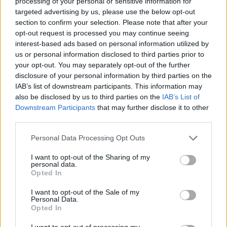
processing of your personal or sensitive information for
misję. Więcej informacji znajdziesz
tutaj
.
targeted advertising by us, please use the below opt-out
section to confirm your selection. Please note that after your
opt-out request is processed you may continue seeing
interest-based ads based on personal information utilized by
us or personal information disclosed to third parties prior to
Facebook
your opt-out. You may separately opt-out of the further
disclosure of your personal information by third parties on the
Twitter
Messenger
WhatsApp
Email
Copy
Print
IAB’s list of downstream participants. This information may
also be disclosed by us to third parties on the
IAB’s List of
Link
Downstream Participants
that may further disclose it to other
Wersja do druku
third parties.
Personal Data Processing Opt Outs
HISZPANIA
KATALONIA
LEON XIV
Tagi:
I want to opt-out of the Sharing of my
personal data.
LEON XIV W HISZPANII
Opted In
I want to opt-out of the Sale of my
Personal Data.
Opted In
Najnowsze
I want to opt-out of processing my