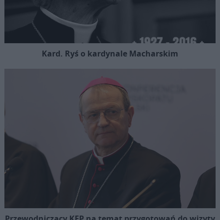
Kard. Ryś o kardynale Macharskim
Przewodniczący KEP na temat przygotowań do wizyty