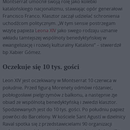
Montserrat umocnił swoją rolę jako kolebki
katalońskiego nacjonalizmu, stawiając opór generałowi
Francisco Franco. Klasztor zaczął udzielać schronienia
uchodźcom politycznym. „W tym sensie postrzegam
wizytę papieża
Leona XIV
jako swego rodzaju uznanie
wkładu tamtejszej wspólnoty benedyktyńskiej w
ewangelizację i rozwój kulturalny Katalonii” – stwierdził
bp Xabier Gómez.
Oczekuje się 10 tys. gości
Leon XIV jest oczekiwany w Montserrat 10 czerwca w
południe. Przed figurą Morenety odmówi różaniec,
pobłogosławi pielgrzymów z balkonu, a następnie zje
obiad ze wspólnotą benedyktyńską i zwiedzi klasztor.
Spodziewanych jest do 10 tys. gości. Po południu papież
powróci do Barcelony. W kościele Sant Agustí w dzielnicy
Raval spotka się z przedstawicielami 90 organizacji