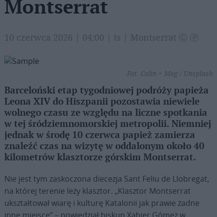
Montserrat
10 czerwca 2026 | 04:00 | ts | Montserrat Ⓒ Ⓟ
Fot. Colin + Meg / Unsplash
Barceloński etap tygodniowej podróży papieża
Leona XIV do Hiszpanii pozostawia niewiele
wolnego czasu ze względu na liczne spotkania
w tej śródziemnomorskiej metropolii. Niemniej
jednak w środę 10 czerwca papież zamierza
znaleźć czas na wizytę w oddalonym około 40
kilometrów klasztorze górskim Montserrat.
Nie jest tym zaskoczona diecezja Sant Feliu de Llobregat,
na której terenie leży klasztor. „Klasztor Montserrat
ukształtował wiarę i kulturę Katalonii jak prawie żadne
inne miejsce” – powiedział biskup Xabier Gómez w