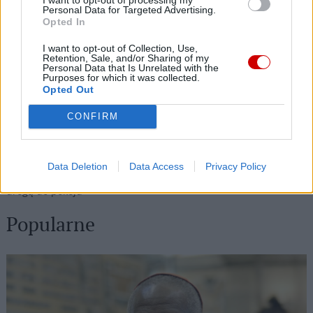
Personal Data for Targeted Advertising.
Opted In
07 sierpnia 2026 | 05:20
I want to opt-out of Collection, Use,
Gaza: 300 dzieci zabitych w ciągu 300 dni
Retention, Sale, and/or Sharing of my
Personal Data that Is Unrelated with the
06 sierpnia 2026 | 20:44
Purposes for which it was collected.
Opted Out
Medziugorie: zakończył się 37. Mladifest
CONFIRM
06 sierpnia 2026 | 20:19
Biskupi Meksyku: stulecie Cristiady to czas łaski
06 sierpnia 2026 | 18:32
Data Deletion
Data Access
Privacy Policy
Kard. Parolin w Meksyku: modlitwa, obecność i świadectwo
drogą do pokoju
Popularne