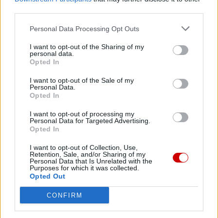
Placu św. Piotra z nim, ówczesnym przeorem generalnym
third parties.
Zakonu św. Augustyna.
Personal Data Processing Opt Outs
I want to opt-out of the Sharing of my
personal data.
Opted In
Drogi Czytelniku,
I want to opt-out of the Sale of my
Personal Data.
cieszymy się, że odwiedzasz nasz portal. Jesteśmy
Opted In
tu dla Ciebie!
I want to opt-out of processing my
Każdego dnia publikujemy najważniejsze
Personal Data for Targeted Advertising.
Opted In
informacje z życia Kościoła w Polsce i na świecie.
Jednak bez Twojej pomocy sprostanie temu
I want to opt-out of Collection, Use,
Retention, Sale, and/or Sharing of my
zadaniu będzie coraz trudniejsze.
Personal Data that Is Unrelated with the
Purposes for which it was collected.
Dlatego prosimy Cię o
wsparcie portalu eKAI.pl za
Opted Out
pośrednictwem serwisu Patronite.
CONFIRM
Dzięki Tobie będziemy mogli realizować naszą
misję. Więcej informacji znajdziesz
tutaj
.