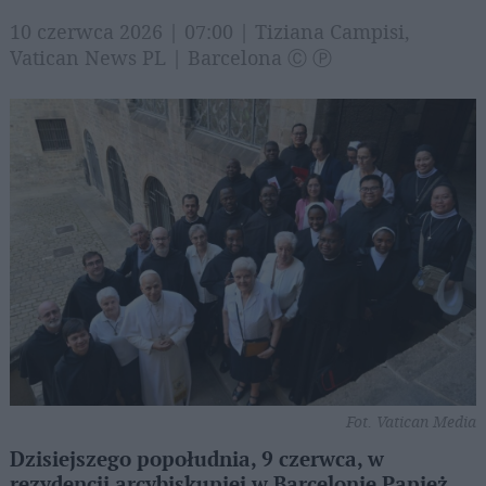
10 czerwca 2026 | 07:00 | Tiziana Campisi,
Vatican News PL | Barcelona Ⓒ Ⓟ
Fot. Vatican Media
Dzisiejszego popołudnia, 9 czerwca, w
rezydencji arcybiskupiej w Barcelonie Papież