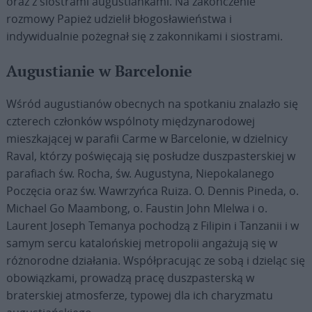
oraz z siostrami augustiankami. Na zakończenie
rozmowy Papież udzielił błogosławieństwa i
indywidualnie pożegnał się z zakonnikami i siostrami.
Augustianie w Barcelonie
Wśród augustianów obecnych na spotkaniu znalazło się
czterech członków wspólnoty międzynarodowej
mieszkającej w parafii Carme w Barcelonie, w dzielnicy
Raval, którzy poświęcają się posłudze duszpasterskiej w
parafiach św. Rocha, św. Augustyna, Niepokalanego
Poczęcia oraz św. Wawrzyńca Ruiza. O. Dennis Pineda, o.
Michael Go Maambong, o. Faustin John Mlelwa i o.
Laurent Joseph Temanya pochodzą z Filipin i Tanzanii i w
samym sercu katalońskiej metropolii angażują się w
różnorodne działania. Współpracując ze sobą i dzieląc się
obowiązkami, prowadzą pracę duszpasterską w
braterskiej atmosferze, typowej dla ich charyzmatu