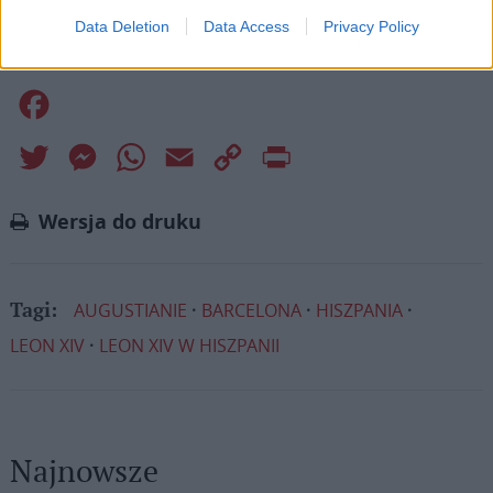
Data Deletion
Data Access
Privacy Policy
Facebook
Twitter
Messenger
WhatsApp
Email
Copy
Print
Link
Wersja do druku
AUGUSTIANIE
BARCELONA
HISZPANIA
Tagi:
LEON XIV
LEON XIV W HISZPANII
Najnowsze