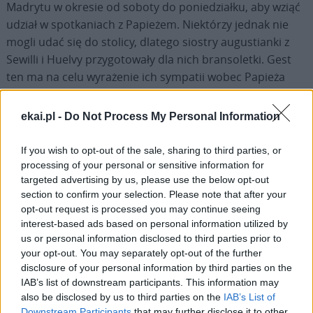
Madrytu w okresie od soboty do poniedziałku, aby wziąć
udział w spotkaniach z Papieżem. Niektórzy jednak nie
mogli udać się do stolicy, dlatego siostry augustianki z
Sewilli i Huelvy przygotowały dla nich bransoletki. Gest
ten ma na celu wyrażenie ich sympatii wobec Papieża
oraz sprawienie, by osoby związane z ich wspólnotami
monastycznymi oraz ci, którzy odwiedzą je podczas
ekai.pl -
Do Not Process My Personal Information
pobytu Leona XIV na hiszpańskiej ziemi, poczuli się blisko
niego.
If you wish to opt-out of the sale, sharing to third parties, or
processing of your personal or sensitive information for
targeted advertising by us, please use the below opt-out
Z okazji pobytu Papieża w Madrycie siostry augustianki z
section to confirm your selection. Please note that after your
klasztoru Santa Isabel przygotowały ciasteczka, tzw.
opt-out request is processed you may continue seeing
„pastas de San Alonso”, które zawdzięczają swoją nazwę
interest-based ads based on personal information utilized by
założycielowi wspólnoty monastycznej, św. Alonso de
us or personal information disclosed to third parties prior to
Orozco. Te migdałowe smakołyki zostały przekazane
your opt-out. You may separately opt-out of the further
Papieżowi wraz z listem. W liście siostry przypomniały
disclosure of your personal information by third parties on the
IAB’s list of downstream participants. This information may
Papieżowi o swojej obecności w Rzymie w 2002 roku, 19
also be disclosed by us to third parties on the
IAB’s List of
maja, w dniu kanonizacji św. Alonso, oraz o spotkaniu na
Downstream Participants
that may further disclose it to other