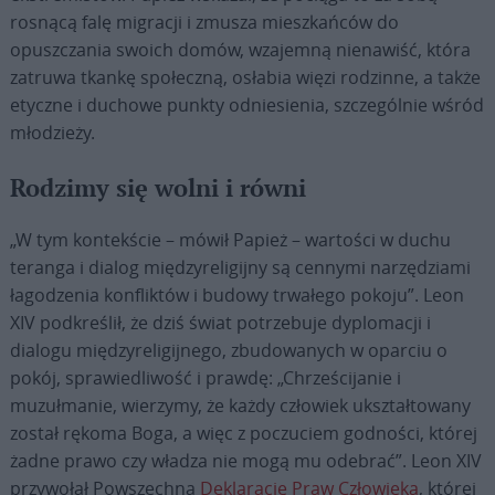
rosnącą falę migracji i zmusza mieszkańców do
opuszczania swoich domów, wzajemną nienawiść, która
zatruwa tkankę społeczną, osłabia więzi rodzinne, a także
etyczne i duchowe punkty odniesienia, szczególnie wśród
młodzieży.
Rodzimy się wolni i równi
„W tym kontekście – mówił Papież – wartości w duchu
teranga i dialog międzyreligijny są cennymi narzędziami
łagodzenia konfliktów i budowy trwałego pokoju”. Leon
XIV podkreślił, że dziś świat potrzebuje dyplomacji i
dialogu międzyreligijnego, zbudowanych w oparciu o
pokój, sprawiedliwość i prawdę: „Chrześcijanie i
muzułmanie, wierzymy, że każdy człowiek ukształtowany
został rękoma Boga, a więc z poczuciem godności, której
żadne prawo czy władza nie mogą mu odebrać”. Leon XIV
przywołał Powszechną
Deklarację Praw Człowieka
, której