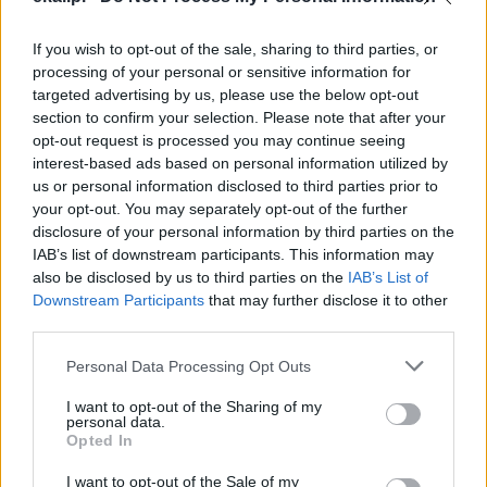
If you wish to opt-out of the sale, sharing to third parties, or
processing of your personal or sensitive information for
targeted advertising by us, please use the below opt-out
Najnowsze
section to confirm your selection. Please note that after your
opt-out request is processed you may continue seeing
interest-based ads based on personal information utilized by
07 sierpnia 2026 | 20:51
us or personal information disclosed to third parties prior to
Franciszkanie z Kustodii Ziemi Świętej świętowali Przemienienie
your opt-out. You may separately opt-out of the further
Pańskie
disclosure of your personal information by third parties on the
IAB’s list of downstream participants. This information may
07 sierpnia 2026 | 19:41
also be disclosed by us to third parties on the
IAB’s List of
Kard. Tagle: Przemienienie Jezusa w świecie oszpeconym wojną
Downstream Participants
that may further disclose it to other
third parties.
07 sierpnia 2026 | 19:21
Prawosławny metropolita Finlandii krytykuje patriarchę Cyryla
Personal Data Processing Opt Outs
za słowa o broni atomowej
I want to opt-out of the Sharing of my
07 sierpnia 2026 | 18:10
personal data.
Od 10 sierpnia zapisy na liturgie pod przewodnictwem papieża
Opted In
I want to opt-out of the Sale of my