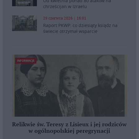
Od kwietnia ponad 80 ataków na
chrześcijan w Izraelu
29 czerwca 2026 | 16:01
Raport PKWP: co dziesiąty ksiądz na
świecie otrzymał wsparcie
INFORMACJE
Relikwie św. Teresy z Lisieux i jej rodziców
w ogólnopolskiej peregrynacji