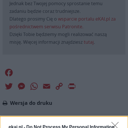
Jednak bez Twojej pomocy sprostanie temu
zadaniu będzie coraz trudniejsze.
Dlatego prosimy Cię o
wsparcie portalu eKAI.pl za
pośrednictwem serwisu Patronite.
Dzięki Tobie będziemy mogli realizować naszą
misję. Więcej informacji znajdziesz
tutaj
.
Facebook
Twitter
Messenger
WhatsApp
Email
Copy
Print
Link
Wersja do druku
AFRYKA
LEON XIV
SENEGAL
Tagi:
ekai.pl -
Do Not Process My Personal Information