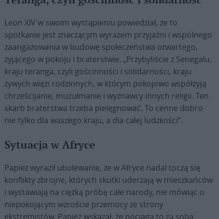
Teranga, czyli gościnność i solidarność
Leon XIV w swoim wystąpieniu powiedział, że to
spotkanie jest znaczącym wyrazem przyjaźni i wspólnego
zaangażowania w budowę społeczeństwa otwartego,
żyjącego w pokoju i braterstwie. „Przybyliście z Senegalu,
kraju teranga, czyli gościnności i solidarności, kraju
żywych więzi rodzinnych, w którym pokojowo współżyją
chrześcijanie, muzułmanie i wyznawcy innych religii. Ten
skarb braterstwa trzeba pielęgnować. To cenne dobro
nie tylko dla waszego kraju, a dla całej ludzkości”.
Sytuacja w Afryce
Papież wyraził ubolewanie, że w Afryce nadal toczą się
konflikty zbrojne, których skutki uderzają w mieszkańców
i wystawiają na ciężką próbę całe narody, nie mówiąc o
niepokojącym wzroście przemocy ze strony
ekstremistów. Papież wskazał, że pociąga to za sobą