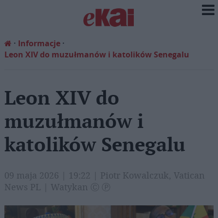
Informacje
Leon XIV do muzułmanów i katolików Senegalu
Leon XIV do
muzułmanów i
katolików Senegalu
09 maja 2026 | 19:22 | Piotr Kowalczuk, Vatican
News PL | Watykan Ⓒ Ⓟ