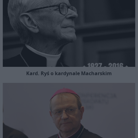
Kard. Ryś o kardynale Macharskim