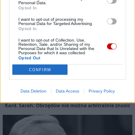
Popularne
Personal Data.
Opted In
I want to opt-out of processing my
Personal Data for Targeted Advertising.
Opted In
I want to opt-out of Collection, Use,
Retention, Sale, and/or Sharing of my
Personal Data that Is Unrelated with the
Purposes for which it was collected.
Opted Out
CONFIRM
Data Deletion
Data Access
Privacy Policy
Kard. Sarah: Obrzędów nie można arbitralnie znosić