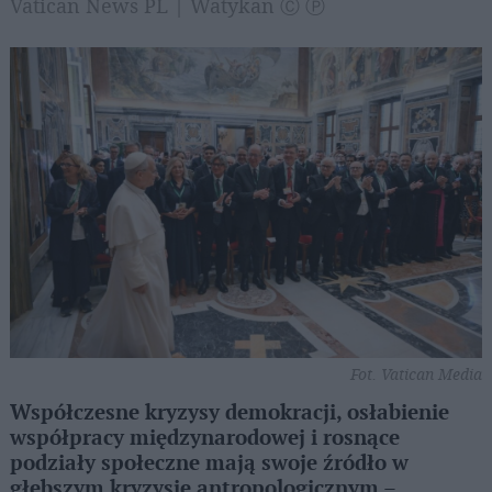
Vatican News PL | Watykan Ⓒ Ⓟ
Fot. Vatican Media
Współczesne kryzysy demokracji, osłabienie
współpracy międzynarodowej i rosnące
podziały społeczne mają swoje źródło w
głębszym kryzysie antropologicznym –