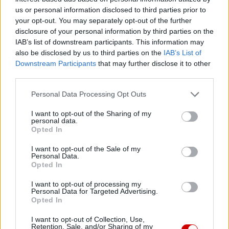
us or personal information disclosed to third parties prior to
tu dla Ciebie!
your opt-out. You may separately opt-out of the further
Każdego dnia publikujemy najważniejsze
disclosure of your personal information by third parties on the
informacje z życia Kościoła w Polsce i na świecie.
IAB’s list of downstream participants. This information may
Jednak bez Twojej pomocy sprostanie temu
also be disclosed by us to third parties on the
IAB’s List of
Downstream Participants
that may further disclose it to other
zadaniu będzie coraz trudniejsze.
third parties.
Dlatego prosimy Cię o
wsparcie portalu eKAI.pl za
pośrednictwem serwisu Patronite.
Personal Data Processing Opt Outs
Dzięki Tobie będziemy mogli realizować naszą
I want to opt-out of the Sharing of my
personal data.
misję. Więcej informacji znajdziesz
tutaj
.
Opted In
I want to opt-out of the Sale of my
Personal Data.
Opted In
Facebook
I want to opt-out of processing my
Personal Data for Targeted Advertising.
Opted In
Twitter
Messenger
WhatsApp
Email
Copy
Print
Link
I want to opt-out of Collection, Use,
Retention, Sale, and/or Sharing of my