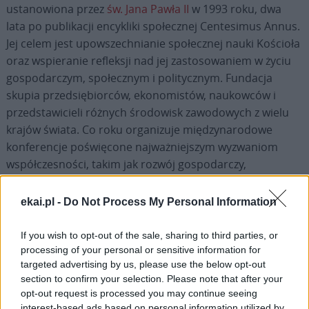
ustanowiona przez
św. Jana Pawła II
w 1993 roku, dwa
lata po publikacji encykliki społecznej Centesimus Annus.
Jej celem jest upowszechnianie społecznej nauki Kościoła
oraz wspieranie refleksji nad jej zastosowaniem w życiu
gospodarczym, społecznym i politycznym. Fundacja
skupia przedsiębiorców, ekonomistów, naukowców i
przedstawicieli różnych środowisk zawodowych z wielu
krajów świata. Co roku organizuje międzynarodowe
konferencje poświęcone najważniejszym wyzwaniom
współczesności, takim jak rozwój gospodarczy,
sprawiedliwość społeczna, etyka biznesu, ochrona
środowiska czy pokój między narodami.
ekai.pl -
Do Not Process My Personal Information
If you wish to opt-out of the sale, sharing to third parties, or
processing of your personal or sensitive information for
targeted advertising by us, please use the below opt-out
section to confirm your selection. Please note that after your
Drogi Czytelniku,
opt-out request is processed you may continue seeing
cieszymy się, że odwiedzasz nasz portal. Jesteśmy
interest-based ads based on personal information utilized by