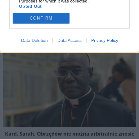
Purposes for which it was collected.
Świdnica: koncert praprawnuczki kompozytora szykanowanego
Opted Out
za twórczość w języku polskim
CONFIRM
Popularne
Data Deletion
Data Access
Privacy Policy
Kard. Sarah: Obrzędów nie można arbitralnie znosić