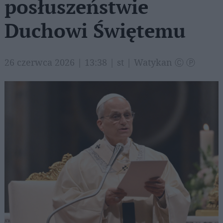
posłuszeństwie
Duchowi Świętemu
26 czerwca 2026 | 13:38 | st | Watykan Ⓒ Ⓟ