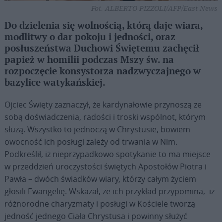
Fot. ALBERTO PIZZOLI/AFP/East News
Do dzielenia się wolnością, którą daje wiara,
modlitwy o dar pokoju i jedności, oraz
posłuszeństwa Duchowi Świętemu zachęcił
papież w homilii podczas Mszy św. na
rozpoczęcie konsystorza nadzwyczajnego w
bazylice watykańskiej.
Ojciec Święty zaznaczył, że kardynałowie przynoszą ze
sobą doświadczenia, radości i troski wspólnot, którym
służą. Wszystko to jednoczą w Chrystusie, bowiem
owocność ich posługi zależy od trwania w Nim.
Podkreślił, iż nieprzypadkowo spotykanie to ma miejsce
w przeddzień uroczystości świętych Apostołów Piotra i
Pawła – dwóch świadków wiary, którzy całym życiem
głosili Ewangelię. Wskazał, że ich przykład przypomina, iż
różnorodne charyzmaty i posługi w Kościele tworzą
jedność jednego Ciała Chrystusa i powinny służyć