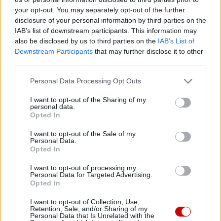
your opt-out. You may separately opt-out of the further
KONSYSTORZ
KOŚCIÓŁ
LEON XIV
Tagi:
disclosure of your personal information by third parties on the
POKÓJ NA ŚWIECIE
WIARA
IAB’s list of downstream participants. This information may
also be disclosed by us to third parties on the
IAB’s List of
Downstream Participants
that may further disclose it to other
third parties.
Najnowsze
Personal Data Processing Opt Outs
I want to opt-out of the Sharing of my
personal data.
09 sierpnia 2026 | 15:48
Opted In
Episkopat opublikował dane statystyczne za 2025 rok
I want to opt-out of the Sale of my
09 sierpnia 2026 | 14:24
Personal Data.
Opted In
Kościół w Pozzuoli na pierwszej linii: Msza wśród gruzów,
pomoc dla ewakuowanych
I want to opt-out of processing my
Personal Data for Targeted Advertising.
09 sierpnia 2026 | 14:19
Opted In
Zwierzchnik UKGK: „Nie bójcie się, bądźcie wolni!” – dziedzictwo
bp. Pawło Wasyłyka
I want to opt-out of Collection, Use,
Retention, Sale, and/or Sharing of my
Personal Data that Is Unrelated with the
09 sierpnia 2026 | 13:10