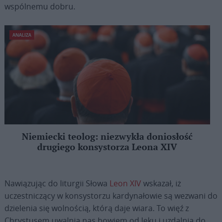
wspólnemu dobru.
ANALIZA
Niemiecki teolog: niezwykła doniosłość
drugiego konsystorza Leona XIV
Nawiązując do liturgii Słowa
Leon XIV
wskazał, iż
uczestniczący w konsystorzu kardynałowie są wezwani do
dzielenia się wolnością, którą daje wiara. To więź z
Chrystusem uwalnia nas bowiem od lęku i uzdalnia do