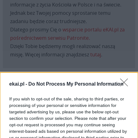
informacje z życia Kościoła w Polsce i na świecie.
Jednak bez Twojej pomocy sprostanie temu
zadaniu będzie coraz trudniejsze.
Dlatego prosimy Cię o
wsparcie portalu eKAI.pl za
pośrednictwem serwisu Patronite.
Dzięki Tobie będziemy mogli realizować naszą
misję. Więcej informacji znajdziesz
tutaj
.
ekai.pl -
Do Not Process My Personal Information
Facebook
If you wish to opt-out of the sale, sharing to third parties, or
Twitter
Messenger
WhatsApp
Email
Copy
Print
processing of your personal or sensitive information for
targeted advertising by us, please use the below opt-out
Link
section to confirm your selection. Please note that after your
Wersja do druku
opt-out request is processed you may continue seeing
interest-based ads based on personal information utilized by
us or personal information disclosed to third parties prior to