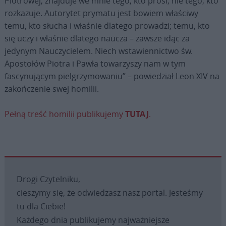
Piotrowej, znajduje we mnie tego, kto prosi, nie tego, kto
rozkazuje. Autorytet prymatu jest bowiem właściwy
temu, kto słucha i właśnie dlatego prowadzi; temu, kto
się uczy i właśnie dlatego naucza – zawsze idąc za
jedynym Nauczycielem. Niech wstawiennictwo św.
Apostołów Piotra i Pawła towarzyszy nam w tym
fascynującym pielgrzymowaniu” – powiedział Leon XIV na
zakończenie swej homilii.
Pełną treść homilii publikujemy
TUTAJ
.
Drogi Czytelniku,
cieszymy się, że odwiedzasz nasz portal. Jesteśmy
tu dla Ciebie!
Każdego dnia publikujemy najważniejsze