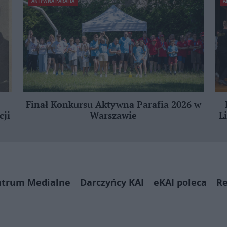
AKTYWNA PARAFIA
A
Finał Konkursu Aktywna Parafia 2026 w
cji
Warszawie
L
ntrum Medialne
Darczyńcy KAI
eKAI poleca
Re