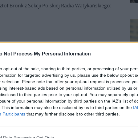
ztof Bronk z Sekcji Polskiej Radia Watykańskiego:
o Not Process My Personal Information
Soboty. Syn Boży spoczywa w grobie. Jego
to opt-out of the sale, sharing to third parties, or processing of your per
 i obietnicą strzeżoną w ciemności. To dzień
formation for targeted advertising by us, please use the below opt-out s
 tajemnica wiary, a zarazem dzień odpoczynku: po
r selection. Please note that after your opt-out request is processed y
trudno jest się zatrzymać – żyjemy tak, jakby
eing interest-based ads based on personal information utilized by us or
disclosed to third parties prior to your opt-out. You may separately opt-
, że umiejętność zatrzymania się jest gestem
losure of your personal information by third parties on the IAB’s list of
K
olnym rytmie oczekiwania, a nie w szybkim
. This information may also be disclosed by us to third parties on the
IA
iszy oczekiwania i ufnego zawierzenia. Najpełniej
Participants
that may further disclose it to other third parties.
ufność i nadzieję.
 pielgrzymki Prawników z Diecezji Radomskiej, w tym
l Data Processing Opt Outs