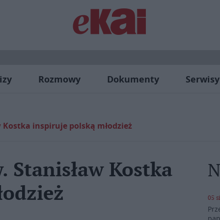
izy
Rozmowy
Dokumenty
Serwisy
w Kostka inspiruje polską młodzież
. Stanisław Kostka
N
łodzież
05 s
Prz
pap