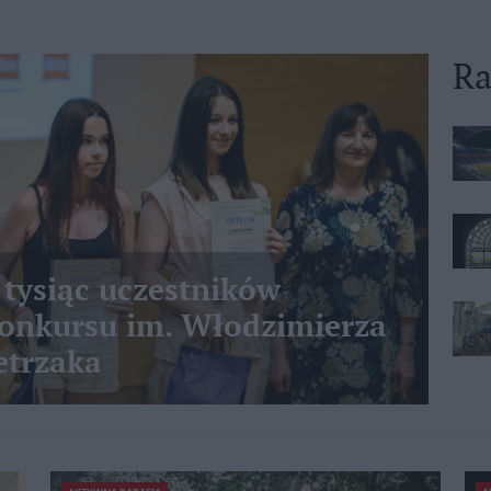
Ra
 tysiąc uczestników
nkursu im. Włodzimierza
etrzaka