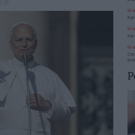
 Ⓒ Ⓟ
05 s
Kar
05 s
Kar
05 s
Cor
pro
P