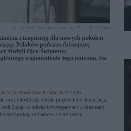
Fot. Andrew Medichini/Associated Press/East News
kładem i inspiracją dla nowych pokoleń
iając Polaków podczas dzisiejszej
scy złożyli Ojcu Świętemu
urgicznego wspomnienia jego patrona, św.
nacie
św. Stanisława Kostkę
. Niech ten
ie oraz młodzieży, będzie przykładem i inspiracją
 woli Bożej i w odważnym wypełnianiu własnego
kę oraz pokój na świecie. Z serca wam