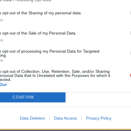
iej, biorący udział w Jubileuszu Pracowników
a z diecezji kieleckiej; pielgrzymi z parafii pw.
o opt-out of the Sharing of my personal data.
c. elbląska); pw. świętych Pierwszych Męczenników
In
sku, (diecezja włocławska; pw. Miłosierdzia
ęcia Najśw. Maryi Panny w Szczytnie (arch.
o opt-out of the Sale of my Personal Data.
In
e; pw. Narodzenia NMP w Rachwałowicach (diec.
ymi z polonijnej parafii pw. NMP Matki Kościoła w
to opt-out of processing my Personal Data for Targeted
kraju i z zagranicy.
ing.
In
o opt-out of Collection, Use, Retention, Sale, and/or Sharing
ersonal Data that Is Unrelated with the Purposes for which it
lected.
Out
CONFIRM
eśmy tu dla Ciebie!
macje z życia Kościoła w Polsce i na świecie.
daniu będzie coraz trudniejsze.
Data Deletion
Data Access
Privacy Policy
.pl za pośrednictwem serwisu Patronite.