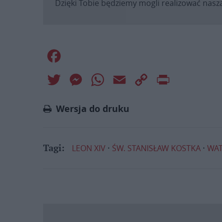
Dzięki Tobie będziemy mogli realizować naszą
Facebook
Twitter
Messenger
WhatsApp
Email
Copy
Print
Link
Wersja do druku
LEON XIV
ŚW. STANISŁAW KOSTKA
WA
Tagi: