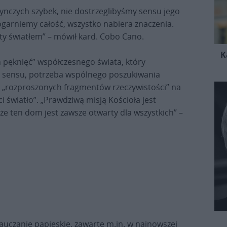
dynczych szybek, nie dostrzeglibyśmy sensu jego
ogarniemy całość, wszystko nabiera znaczenia.
ty światłem” – mówił kard. Cobo Cano.
K
h pęknięć” współczesnego świata, który
ia sensu, potrzeba wspólnego poszukiwania
a „rozproszonych fragmentów rzeczywistości” na
 światło”. „Prawdziwą misją Kościoła jest
 że ten dom jest zawsze otwarty dla wszystkich” –
auczanie papieskie, zawarte m.in. w najnowszej