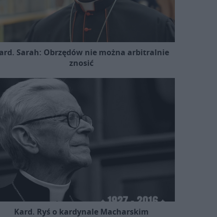
ard. Sarah: Obrzędów nie można arbitralnie
znosić
Kard. Ryś o kardynale Macharskim