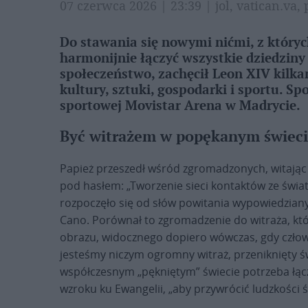
07 czerwca 2026 | 23:39 | jol, vatican.va,
Do stawania się nowymi nićmi, z któryc
harmonijnie łączyć wszystkie dziedziny
społeczeństwo, zachęcił Leon XIV kilkan
kultury, sztuki, gospodarki i sportu. S
sportowej Movistar Arena w Madrycie.
Być witrażem w popękanym świec
Papież przeszedł wśród zgromadzonych, witając s
pod hasłem: „Tworzenie sieci kontaktów ze świat
rozpoczęło się od słów powitania wypowiedziany
Cano. Porównał to zgromadzenie do witraża, któ
obrazu, widocznego dopiero wówczas, gdy człowie
jesteśmy niczym ogromny witraż, przeniknięty św
współczesnym „pękniętym” świecie potrzeba łąc
wzroku ku Ewangelii, „aby przywrócić ludzkości ś