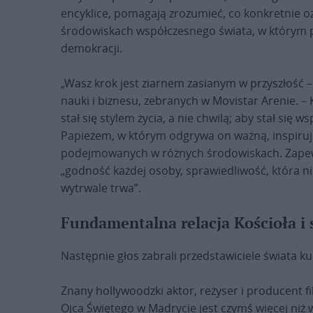
encyklice, pomagają zrozumieć, co konkretnie o
środowiskach współczesnego świata, w którym 
demokracji.
„Wasz krok jest ziarnem zasianym w przyszłość – 
nauki i biznesu, zebranych w Movistar Arenie. – K
stał się stylem życia, a nie chwilą; aby stał się w
Papieżem, w którym odgrywa on ważną, inspirują
podejmowanych w różnych środowiskach. Zapewn
„godność każdej osoby, sprawiedliwość, która ni
wytrwale trwa”.
Fundamentalna relacja Kościoła i 
Następnie głos zabrali przedstawiciele świata kul
Znany hollywoodzki aktor, reżyser i producent 
Ojca Świętego w Madrycie jest czymś więcej niż wi