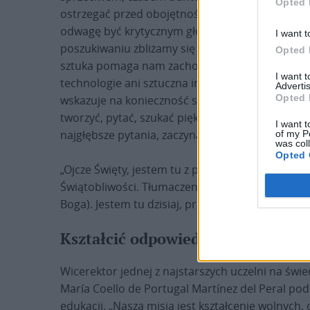
Opted 
ostrzegać przed obojętnością oraz niesprawiedli
odwagę być krytycznym głosem wobec świata, sp
I want t
poszukiwaniu zbliżamy się do tego, co transcend
Opted 
sztuka pomaga nam zachować głębię i duszę – tę
I want 
technologie ani sztuczna inteligencja. To ona pr
Advertis
Opted 
wskazuje na konieczność spotkania Kościoła i 
tworzyć, pytać, szukać piękna, ale także prawdy
I want t
najgłębsze pytania, zaczyna się droga ku duchow
of my P
was col
Opted 
„Ojcze Święty, jestem tu z powodu «Godspell». «
Świątobliwości. Tłumaczenie Godspell na język h
Boga). Jestem tu dzisiaj, przyznając się, że pad
Kształcić odpowiedzialnych obywa
Wicerektor jednej z najstarszych uczelni na św
María Coello de Portugal Martínez del Peral pod
edukacji. „Naszą misją jest kształcenie wolnych,