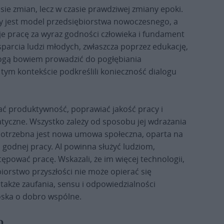
asie zmian, lecz w czasie prawdziwej zmiany epoki.
y jest model przedsiębiorstwa nowoczesnego, a
je pracę za wyraz godności człowieka i fundament
parcia ludzi młodych, zwłaszcza poprzez edukację,
ogą bowiem prowadzić do pogłębiania
 tym kontekście podkreślili konieczność dialogu
szać produktywność, poprawiać jakość pracy i
matyczne. Wszystko zależy od sposobu jej wdrażania
i potrzebna jest nowa umowa społeczna, oparta na
i godnej pracy. AI powinna służyć ludziom,
tępować pracę. Wskazali, że im więcej technologii,
orstwo przyszłości nie może opierać się
także zaufania, sensu i odpowiedzialności
oska o dobro wspólne.
o