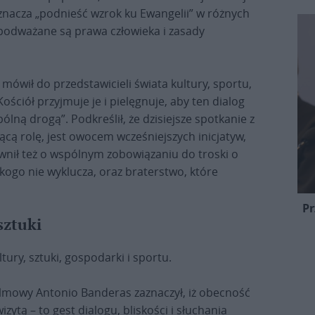
znacza „podnieść wzrok ku Ewangelii” w różnych
podważane są prawa człowieka i zasady
mówił do przedstawicieli świata kultury, sportu,
ościół przyjmuje je i pielęgnuje, aby ten dialog
spólną drogą”. Podkreślił, że dzisiejsze spotkanie z
cą rolę, jest owocem wcześniejszych inicjatyw,
ił też o wspólnym zobowiązaniu do troski o
kogo nie wyklucza, oraz braterstwo, które
Pr
sztuki
tury, sztuki, gospodarki i sportu.
filmowy Antonio Banderas zaznaczył, iż obecność
zytą – to gest dialogu, bliskości i słuchania