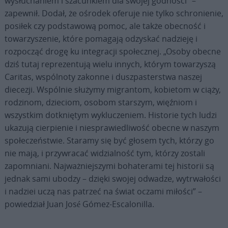
wysłuchaniem i szacunkiem dla swojej godności” –
zapewnił. Dodał, że ośrodek oferuje nie tylko schronienie,
posiłek czy podstawową pomoc, ale także obecność i
towarzyszenie, które pomagają odzyskać nadzieję i
rozpocząć drogę ku integracji społecznej. „Osoby obecne
dziś tutaj reprezentują wielu innych, którym towarzyszą
Caritas, wspólnoty zakonne i duszpasterstwa naszej
diecezji. Wspólnie służymy migrantom, kobietom w ciąży,
rodzinom, dzieciom, osobom starszym, więźniom i
wszystkim dotkniętym wykluczeniem. Historie tych ludzi
ukazują cierpienie i niesprawiedliwość obecne w naszym
społeczeństwie. Staramy się być głosem tych, którzy go
nie mają, i przywracać widzialność tym, którzy zostali
zapomniani. Najważniejszymi bohaterami tej historii są
jednak sami ubodzy – dzięki swojej odwadze, wytrwałości
i nadziei uczą nas patrzeć na świat oczami miłości” –
powiedział Juan José Gómez-Escalonilla.