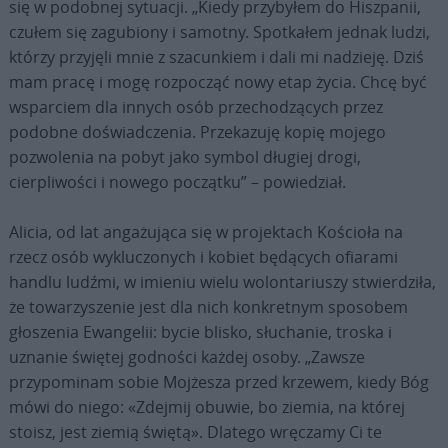
się w podobnej sytuacji. „Kiedy przybyłem do Hiszpanii,
czułem się zagubiony i samotny. Spotkałem jednak ludzi,
którzy przyjęli mnie z szacunkiem i dali mi nadzieję. Dziś
mam pracę i mogę rozpocząć nowy etap życia. Chcę być
wsparciem dla innych osób przechodzących przez
podobne doświadczenia. Przekazuję kopię mojego
pozwolenia na pobyt jako symbol długiej drogi,
cierpliwości i nowego początku” – powiedział.
Alicia, od lat angażująca się w projektach Kościoła na
rzecz osób wykluczonych i kobiet będących ofiarami
handlu ludźmi, w imieniu wielu wolontariuszy stwierdziła,
że towarzyszenie jest dla nich konkretnym sposobem
głoszenia Ewangelii: bycie blisko, słuchanie, troska i
uznanie świętej godności każdej osoby. „Zawsze
przypominam sobie Mojżesza przed krzewem, kiedy Bóg
mówi do niego: «Zdejmij obuwie, bo ziemia, na której
stoisz, jest ziemią świętą». Dlatego wręczamy Ci te