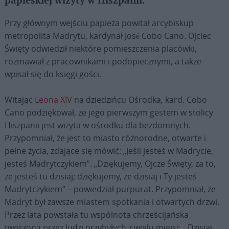
papieskiej wizyty w Hiszpanii.
Przy głównym wejściu papieża powitał arcybiskup
metropolita Madrytu, kardynał José Cobo Cano. Ojciec
Święty odwiedził niektóre pomieszczenia placówki,
rozmawiał z pracownikami i podopiecznymi, a także
wpisał się do księgi gości.
Witając
Leona XIV
na dziedzińcu Ośrodka, kard. Cobo
Cano podziękował, że jego pierwszym gestem w stolicy
Hiszpanii jest wizyta w ośrodku dla bezdomnych.
Przypomniał, że jest to miasto różnorodne, otwarte i
pełne życia, zdające się mówić: „Jeśli jesteś w Madrycie,
jesteś Madrytczykiem”. „Dziękujemy, Ojcze Święty, za to,
że jesteś tu dzisiaj; dziękujemy, że dzisiaj i Ty jesteś
Madrytczykiem” – powiedział purpurat. Przypomniał, że
Madryt był zawsze miastem spotkania i otwartych drzwi.
Przez lata powstała tu wspólnota chrześcijańska
tworzona przez ludzi przybyłych z wielu miejsc. „Dzisiaj