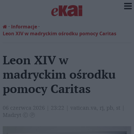
Informacje
Leon XIV w madryckim ośrodku pomocy Caritas
Leon XIV w
madryckim ośrodku
pomocy Caritas
06 czerwca 2026 | 23:22 | vatican.va, rj, pb, st |
Madryt Ⓒ Ⓟ