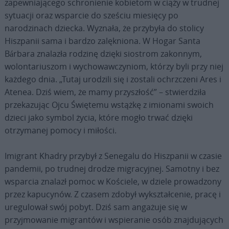
zapewniającego schronienie kobietom w ciąży w trudnej
sytuacji oraz wsparcie do sześciu miesięcy po
narodzinach dziecka. Wyznała, że przybyła do stolicy
Hiszpanii sama i bardzo zalękniona. W Hogar Santa
Bárbara znalazła rodzinę dzięki siostrom zakonnym,
wolontariuszom i wychowawczyniom, którzy byli przy niej
każdego dnia. „Tutaj urodzili się i zostali ochrzczeni Ares i
Atenea. Dziś wiem, że mamy przyszłość” – stwierdziła
przekazując Ojcu Świętemu wstążkę z imionami swoich
dzieci jako symbol życia, które mogło trwać dzięki
otrzymanej pomocy i miłości.
Imigrant Khadry przybył z Senegalu do Hiszpanii w czasie
pandemii, po trudnej drodze migracyjnej. Samotny i bez
wsparcia znalazł pomoc w Kościele, w dziele prowadzony
przez kapucynów. Z czasem zdobył wykształcenie, pracę i
uregulował swój pobyt. Dziś sam angażuje się w
przyjmowanie migrantów i wspieranie osób znajdujących