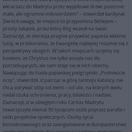
wkraczasz do Madrytu przez wyjątkowe drzwi: pozornie
małe, ale ogromne miłosierdziem” – stwierdził kardynał.
Zwrócił uwagę, że miejsce to przypomina Betlejem –
prosty zakątek, przez który Bóg wszedł na świat.
Zaznaczył, że diecezja pragnie przywitać papieża właśnie
tutaj, w przekonaniu, że Ewangelię najlepiej rozumie się z
perspektywy ubogich. W takich miejscach uczymy się
bowiem, że Chrystus nie tylko posyła nas do
potrzebujących, ale sam staje się w nich obecny.
Nawiązując do hasła papieskiej pielgrzymki: „Podnieście
oczy”, stwierdził, iż patrząc w górę tamtejsi katolicy, nie
chcą odrywać stóp od ziemi – od ulic, na których wielu
nadal szuka schronienia, pracy, bliskości i nadziei.
Zaznaczył, iż w ubiegłym roku Caritas Madrytu
towarzyszyła niemal 90 tysiącom osób poprzez parafie i
setki projektów społecznych. Osoby życia
konsekrowanego oraz zaangażowane w duszpasterstwo
społeczne każdego dnia wspierają rodziny, migrantów,