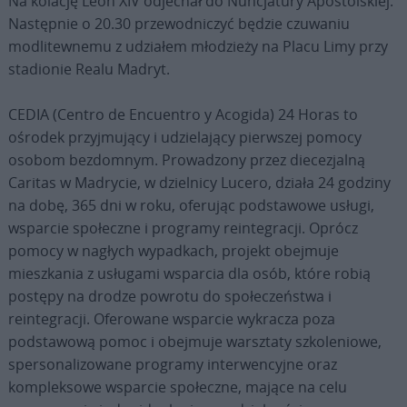
Na kolację Leon XIV odjechał do Nuncjatury Apostolskiej.
Następnie o 20.30 przewodniczyć będzie czuwaniu
modlitewnemu z udziałem młodzieży na Placu Limy przy
stadionie Realu Madryt.
CEDIA (Centro de Encuentro y Acogida) 24 Horas to
ośrodek przyjmujący i udzielający pierwszej pomocy
osobom bezdomnym. Prowadzony przez diecezjalną
Caritas w Madrycie, w dzielnicy Lucero, działa 24 godziny
na dobę, 365 dni w roku, oferując podstawowe usługi,
wsparcie społeczne i programy reintegracji. Oprócz
pomocy w nagłych wypadkach, projekt obejmuje
mieszkania z usługami wsparcia dla osób, które robią
postępy na drodze powrotu do społeczeństwa i
reintegracji. Oferowane wsparcie wykracza poza
podstawową pomoc i obejmuje warsztaty szkoleniowe,
spersonalizowane programy interwencyjne oraz
kompleksowe wsparcie społeczne, mające na celu