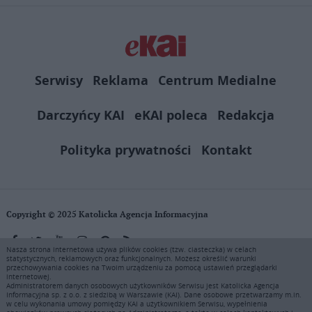
Serwisy
Reklama
Centrum Medialne
Darczyńcy KAI
eKAI poleca
Redakcja
Polityka prywatności
Kontakt
Copyright © 2025 Katolicka Agencja Informacyjna
Nasza strona internetowa używa plików cookies (tzw. ciasteczka) w celach
statystycznych, reklamowych oraz funkcjonalnych. Możesz określić warunki
KAI zastrzega wszelkie prawa do serwisu. Użytkownicy mogą pobierać
przechowywania cookies na Twoim urządzeniu za pomocą ustawień przeglądarki
i drukować fragmenty zawartości serwisu internetowego www.ekai.pl
internetowej.
wyłącznie do użytku osobistego. Publikacja, rozpowszechnianie
Administratorem danych osobowych użytkowników Serwisu jest Katolicka Agencja
Informacyjna sp. z o.o. z siedzibą w Warszawie (KAI). Dane osobowe przetwarzamy m.in.
zawartości niniejszego serwisu lub jej sprzedaż (także framing i in.
w celu wykonania umowy pomiędzy KAI a użytkownikiem Serwisu, wypełnienia
podobne metody), są bez uprzedniej pisemnej zgody KAI zabronione i