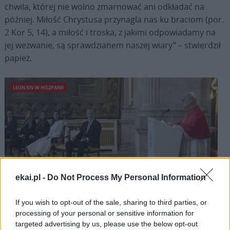
chwila, której nie wolno zmarnować ani odkładać na
później. Miłość Chrystusa przynagla nas ku braciom (por.
2 Kor 5, 14), a miłość i troska, z jakimi odpowiadamy na
jej wezwanie, są sprawdzianem naszej wiary” – stwierdził
papież.
LEON XIV W HISZPANII
ekai.pl -
Do Not Process My Personal Information
Leon XIV spotkał się z władzami Hiszpanii
If you wish to opt-out of the sale, sharing to third parties, or
processing of your personal or sensitive information for
targeted advertising by us, please use the below opt-out