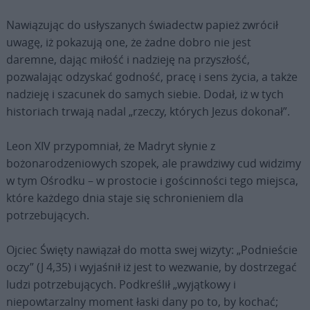
Nawiązując do usłyszanych świadectw papież zwrócił
uwagę, iż pokazują one, że żadne dobro nie jest
daremne, dając miłość i nadzieję na przyszłość,
pozwalając odzyskać godność, pracę i sens życia, a także
nadzieję i szacunek do samych siebie. Dodał, iż w tych
historiach trwają nadal „rzeczy, których Jezus dokonał”.
Leon XIV przypomniał, że Madryt słynie z
bożonarodzeniowych szopek, ale prawdziwy cud widzimy
w tym Ośrodku – w prostocie i gościnności tego miejsca,
które każdego dnia staje się schronieniem dla
potrzebujących.
Ojciec Święty nawiązał do motta swej wizyty: „Podnieście
oczy” (J 4,35) i wyjaśnił iż jest to wezwanie, by dostrzegać
ludzi potrzebujących. Podkreślił „wyjątkowy i
niepowtarzalny moment łaski dany po to, by kochać;