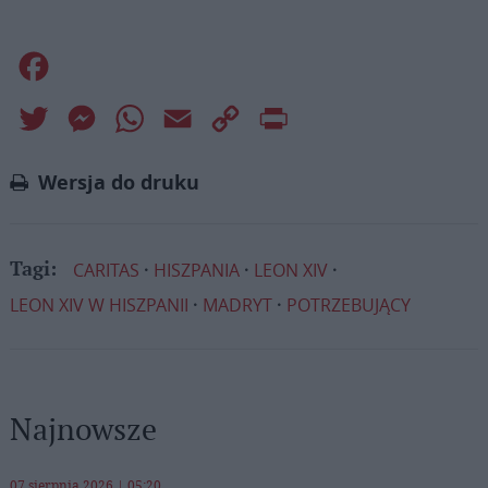
Facebook
Twitter
Messenger
WhatsApp
Email
Copy
Print
Link
Wersja do druku
CARITAS
HISZPANIA
LEON XIV
Tagi:
LEON XIV W HISZPANII
MADRYT
POTRZEBUJĄCY
Najnowsze
07 sierpnia 2026 | 05:20