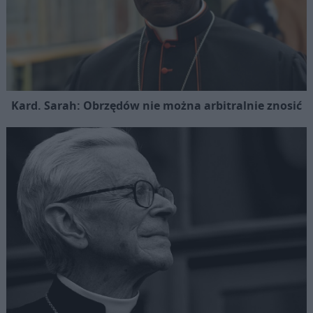
Kard. Sarah: Obrzędów nie można arbitralnie znosić