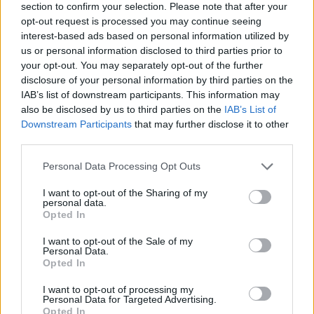
section to confirm your selection. Please note that after your
Leon XIV przytoczył słowa swego poprzednika, papieża
opt-out request is processed you may continue seeing
Franciszka, który przypominał, że chrześcijanin nie może
interest-based ads based on personal information utilized by
mieć serca zimnego i obojętnego. Zaznaczył iż wiara rodzi
us or personal information disclosed to third parties prior to
your opt-out. You may separately opt-out of the further
w nas pragnienie dobra, współczucia i zaangażowania, a
disclosure of your personal information by third parties on the
pomoc nie może ograniczać się do gestu – wymaga
IAB’s list of downstream participants. This information may
spojrzenia w oczy drugiemu człowiekowi, wysłuchania go
also be disclosed by us to third parties on the
IAB’s List of
i uznania jego godności. Kończąc, Ojciec Święty zawierzył
Downstream Participants
that may further disclose it to other
dzieło prowadzone przez madrycką Caritas, a także
third parties.
wszystkie związane z nim osoby Matce Bożej, „aby duch
Personal Data Processing Opt Outs
Jej powszechnego macierzyństwa coraz bardziej ożywiał
wołanie wiary”.
I want to opt-out of the Sharing of my
personal data.
Opted In
Na zakończenie spotkania zaprezentowano Ojcu
I want to opt-out of the Sale of my
Świętemu „drzewo nadziei”, na którym umieszczono
Personal Data.
życzenia napisane przez uczestników spotkania.
Opted In
Pozostanie tam ono jako pamiątka wizyty papieża i
I want to opt-out of processing my
wszystkiego, czym się w jej trakcie dzielono. „Każdy liść to
Personal Data for Targeted Advertising.
Opted In
pragnienie; każde pragnienie to życie, które chce iść