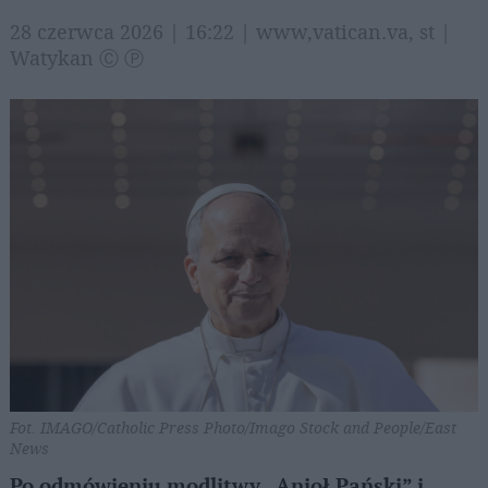
28 czerwca 2026 | 16:22 | www,vatican.va, st |
Watykan Ⓒ Ⓟ
Fot. IMAGO/Catholic Press Photo/Imago Stock and People/East
News
Po odmówieniu modlitwy „Anioł Pański” i