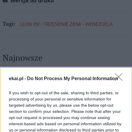
Wersja do druku
LEON XIV
TRZĘSIENIE ZIEMI
WENEZUELA
Tagi:
Najnowsze
09 sierpnia 2026 | 12:46
ekai.pl -
Do Not Process My Personal Information
Dramatyczny apel z ostatniej chrześcijańskiej wioski
09 sierpnia 2026 | 10:06
If you wish to opt-out of the sale, sharing to third parties, or
9 sierpnia Kościół wspomina św. Teresę Benedyktę od Krzyża –
processing of your personal or sensitive information for
Edytę Stein
targeted advertising by us, please use the below opt-out
section to confirm your selection. Please note that after your
09 sierpnia 2026 | 09:58
opt-out request is processed you may continue seeing
Pielgrzymi u patrona diecezji w Jędrzejowie
interest-based ads based on personal information utilized by
us or personal information disclosed to third parties prior to