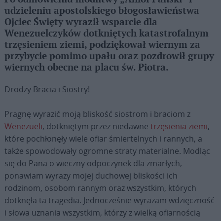
udzieleniu apostolskiego błogosławieństwa
Ojciec Święty wyraził wsparcie dla
Wenezuelczyków dotkniętych katastrofalnym
trzęsieniem ziemi, podziękował wiernym za
przybycie pomimo upału oraz pozdrowił grupy
wiernych obecne na placu św. Piotra.
Drodzy Bracia i Siostry!
Pragnę wyrazić moją bliskość siostrom i braciom z
Wenezueli
, dotkniętym przez niedawne
trzęsienia ziemi
,
które pochłonęły wiele ofiar śmiertelnych i rannych, a
także spowodowały ogromne straty materialne. Modląc
się do Pana o wieczny odpoczynek dla zmarłych,
ponawiam wyrazy mojej duchowej bliskości ich
rodzinom, osobom rannym oraz wszystkim, których
dotknęła ta tragedia. Jednocześnie wyrażam wdzięczność
i słowa uznania wszystkim, którzy z wielką ofiarnością