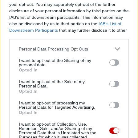
09 sierpnia 2026 | 09:54
your opt-out. You may separately opt-out of the further
700 lat parafii pw. św. Wawrzyńca w Olbierzowicach
disclosure of your personal information by third parties on the
IAB’s list of downstream participants. This information may
Popularne
also be disclosed by us to third parties on the
IAB’s List of
Downstream Participants
that may further disclose it to other
third parties.
Personal Data Processing Opt Outs
I want to opt-out of the Sharing of my
personal data.
Opted In
I want to opt-out of the Sale of my
Personal Data.
Opted In
I want to opt-out of processing my
Personal Data for Targeted Advertising.
Opted In
I want to opt-out of Collection, Use,
Kard. Sarah: Obrzędów nie można arbitralnie znosić
Retention, Sale, and/or Sharing of my
Personal Data that Is Unrelated with the
Purposes for which it was collected.