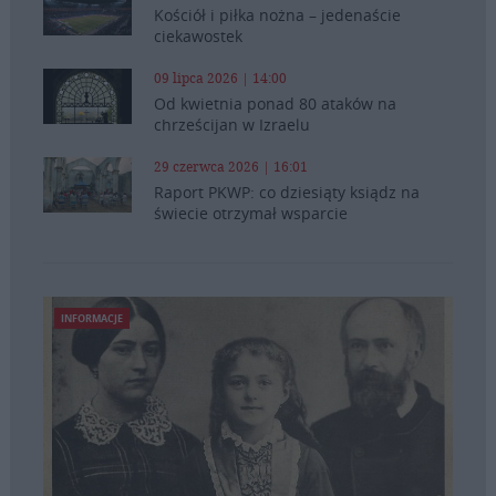
Kościół i piłka nożna – jedenaście
ciekawostek
09 lipca 2026 | 14:00
Od kwietnia ponad 80 ataków na
chrześcijan w Izraelu
29 czerwca 2026 | 16:01
Raport PKWP: co dziesiąty ksiądz na
świecie otrzymał wsparcie
INFORMACJE