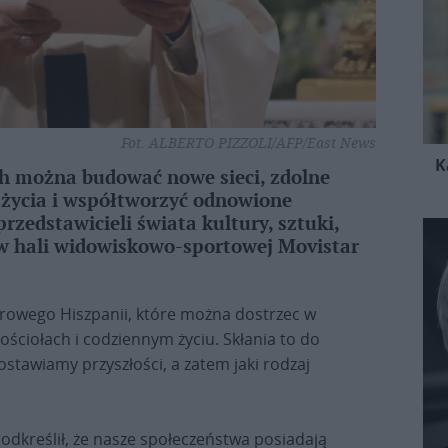
Fot. ALBERTO PIZZOLI/AFP/East News
K
ch można budować nowe sieci, zdolne
 życia i współtworzyć odnowione
rzedstawicieli świata kultury, sztuki,
i w hali widowiskowo-sportowej Movistar
urowego Hiszpanii, które można dostrzec w
ościołach i codziennym życiu. Skłania to do
ostawiamy przyszłości, a zatem jaki rodzaj
dkreślił, że nasze społeczeństwa posiadają