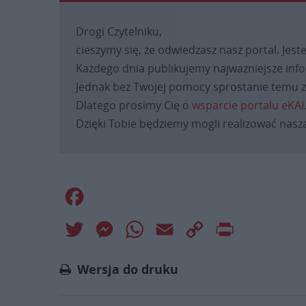
Drogi Czytelniku,
cieszymy się, że odwiedzasz nasz portal. Jest
Każdego dnia publikujemy najważniejsze infor
Jednak bez Twojej pomocy sprostanie temu za
Dlatego prosimy Cię o
wsparcie portalu eKAI
Dzięki Tobie będziemy mogli realizować naszą
Facebook
Twitter
Messenger
WhatsApp
Email
Copy
Print
Link
Wersja do druku