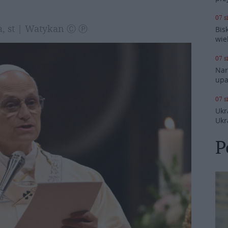
07 s
a, st | Watykan Ⓒ Ⓟ
Bis
wie
07 s
Nar
upa
07 s
Ukr
Ukr
P