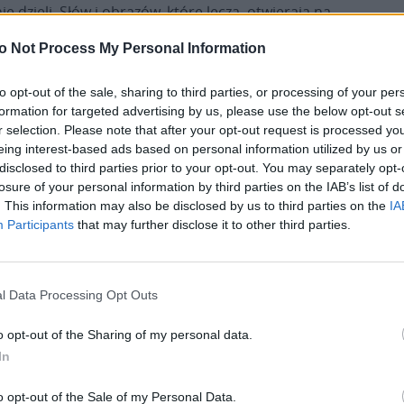
ie dzieli. Słów i obrazów, które leczą, otwierają na
dialog i budzą nadzieję.
o Not Process My Personal Information
Stwierdził, iż budowanie wspólnoty oznacza
to opt-out of the sale, sharing to third parties, or processing of your per
współpracę między instytucjami, światem nauki,
formation for targeted advertising by us, please use the below opt-out s
kultury, biznesu i życia społecznego, zawsze z
r selection. Please note that after your opt-out request is processed y
troską o godność każdego człowieka – zwłaszcza
eing interest-based ads based on personal information utilized by us or
ubogich, starszych i wykluczonych. Oznacza też
disclosed to third parties prior to your opt-out. You may separately opt-
losure of your personal information by third parties on the IAB’s list of
wspólne tworzenie. Przytoczył słowa Benedykta
. This information may also be disclosed by us to third parties on the
IA
VI: „Wiara jest miłością i dlatego tworzy poezję i
Participants
that may further disclose it to other third parties.
muzykę. Wiara jest radością, dlatego tworzy
piękno” i podkreślił więź między tym, co
ej egzystencji. Wreszcie Ojciec Święty wskazał, że
l Data Processing Opt Outs
owną służbę.
o opt-out of the Sharing of my personal data.
ą, jak głęboko kultura wyrastała z duchowego
In
ziełach miłosierdzia. „Czy naprawdę można sądzić,
sobą bez śladu wiary? Dlaczego mielibyśmy
o opt-out of the Sale of my Personal Data.