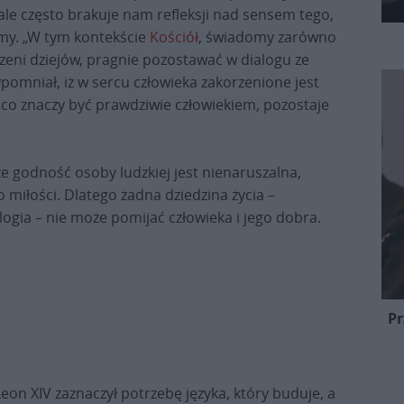
le często brakuje nam refleksji nad sensem tego,
imy. „W tym kontekście
Kościół
, świadomy zarówno
rzeni dziejów, pragnie pozostawać w dialogu ze
pomniał, iż w sercu człowieka zakorzenione jest
, co znaczy być prawdziwie człowiekiem, pozostaje
że godność osoby ludzkiej jest nienaruszalna,
o miłości. Dlatego żadna dziedzina życia –
logia – nie może pomijać człowieka i jego dobra.
Pr
Leon XIV zaznaczył potrzebę języka, który buduje, a