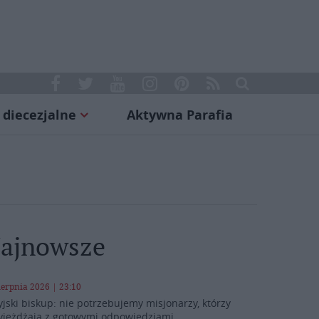
 diecezjalne
Aktywna Parafia
ajnowsze
ierpnia 2026 | 23:10
yjski biskup: nie potrzebujemy misjonarzy, którzy
yjeżdżają z gotowymi odpowiedziami