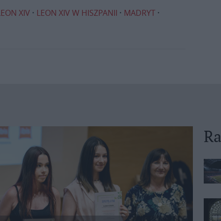
LEON XIV
LEON XIV W HISZPANII
MADRYT
Ra