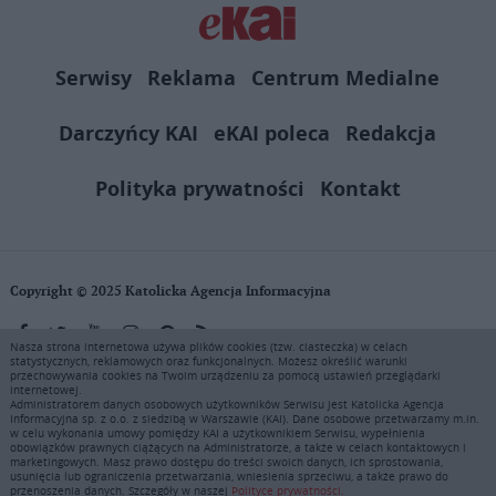
Serwisy
Reklama
Centrum Medialne
Darczyńcy KAI
eKAI poleca
Redakcja
Polityka prywatności
Kontakt
Copyright © 2025 Katolicka Agencja Informacyjna
Nasza strona internetowa używa plików cookies (tzw. ciasteczka) w celach
statystycznych, reklamowych oraz funkcjonalnych. Możesz określić warunki
KAI zastrzega wszelkie prawa do serwisu. Użytkownicy mogą pobierać
przechowywania cookies na Twoim urządzeniu za pomocą ustawień przeglądarki
i drukować fragmenty zawartości serwisu internetowego www.ekai.pl
internetowej.
wyłącznie do użytku osobistego. Publikacja, rozpowszechnianie
Administratorem danych osobowych użytkowników Serwisu jest Katolicka Agencja
Informacyjna sp. z o.o. z siedzibą w Warszawie (KAI). Dane osobowe przetwarzamy m.in.
zawartości niniejszego serwisu lub jej sprzedaż (także framing i in.
w celu wykonania umowy pomiędzy KAI a użytkownikiem Serwisu, wypełnienia
podobne metody), są bez uprzedniej pisemnej zgody KAI zabronione i
obowiązków prawnych ciążących na Administratorze, a także w celach kontaktowych i
stanowią naruszenie ustaw o prawie autorskim, ochronie baz danych i
marketingowych. Masz prawo dostępu do treści swoich danych, ich sprostowania,
usunięcia lub ograniczenia przetwarzania, wniesienia sprzeciwu, a także prawo do
uczciwej konkurencji - będą ścigane przy pomocy wszelkich
przenoszenia danych. Szczegóły w naszej
Polityce prywatności.