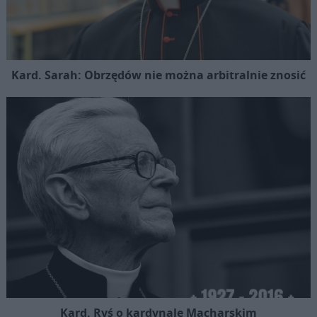
Kard. Sarah: Obrzędów nie można arbitralnie znosić
Kard. Ryś o kardynale Macharskim