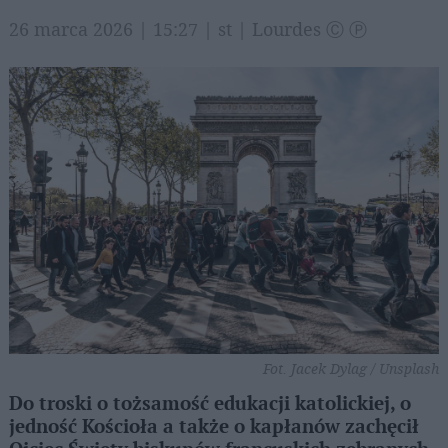
26 marca 2026 | 15:27 | st | Lourdes Ⓒ Ⓟ
Fot. Jacek Dylag / Unsplash
Do troski o tożsamość edukacji katolickiej, o
jedność Kościoła a także o kapłanów zachęcił