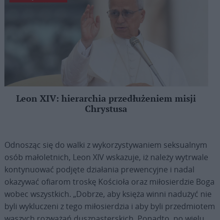
Leon XIV: hierarchia przedłużeniem misji
Chrystusa
Odnosząc się do walki z wykorzystywaniem seksualnym
osób małoletnich, Leon XIV wskazuje, iż należy wytrwale
kontynuować podjęte działania prewencyjne i nadal
okazywać ofiarom troskę Kościoła oraz miłosierdzie Boga
wobec wszystkich. „Dobrze, aby księża winni nadużyć nie
byli wykluczeni z tego miłosierdzia i aby byli przedmiotem
waszych rozważań duszpasterskich. Ponadto, po wielu