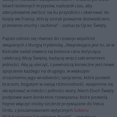
latach bolesnych kryzysów, nadszedł czas, aby
zdecydowanie zwrócić się ku przyszłości i skierować do
księży we Francji, którzy zostali poważnie doświadczeni,
przesłanie otuchy i zaufania” – zaznacza Ojciec Święty.
Papież odnosi się również do rozwoju wspólnot
związanych z liturgią trydencką. „Niepokojące jest to, że w
Kościele nadal otwiera się bolesna rana dotycząca
celebracji Mszy Świętej, będącej wręcz sakramentem
jedności. Aby ją uleczyć, z pewnością konieczne jest nowe
spojrzenie każdego na drugiego, w większym
zrozumieniu jego wrażliwości; spojrzenie, które pozwoli
braciom, bogatym w swoją różnorodność, wzajemnie się
akceptować w miłości i jedności wiary. Niech Duch Święty
podpowie wam konkretne rozwiązania, które pozwolą
hojnie włączyć osoby szczerze przywiązane do Vetus
Ordo, z poszanowaniem wytycznych
Soboru
Watykańskiego II
w zakresie liturgii” – czytamy w