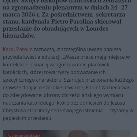
Ojciec Święty biskupów francuskich zebranych
na zgromadzeniu plenarnym w dniach 24–27
marca 2026 r. Za pośrednictwem sekretarza
stanu, kardynała Pietro Parolina skierował
przesłanie do obradujących w Lourdes
hierarchów.
Kard. Parolin
zaznacza, iż szczególną uwagę papieża
przykuła kwestia edukacji. „Wasze prace mają miejsce w
kontekście rosnącej wrogości wobec placówek
katolickich, której towarzyszy podważanie ich
specyficznego charakteru. Szanując przekonania każdego
i zawsze dbając o szerokie otwarcie, Papież zachęca was
do zdecydowanej obrony chrześcijańskiego wymiaru
nauczania katolickiego, które bez odniesień do Jezusa
Chrystusa straciłoby sens swojego istnienia” – czytamy w
papieskim przesłaniu.
AUDIENCJA GENERALNA