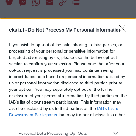
Twitter
Messenger
WhatsApp
Email
Copy
Print
Link
Wersja do druku
ekai.pl -
Do Not Process My Personal Information
BISKUPI
DUCHOWNI
FRANCJA
KOŚCIÓŁ
Tagi:
If you wish to opt-out of the sale, sharing to third parties, or
processing of your personal or sensitive information for
KSIĘŻA
LEON XIV
MSZA ŚWIĘTA
targeted advertising by us, please use the below opt-out
section to confirm your selection. Please note that after your
opt-out request is processed you may continue seeing
interest-based ads based on personal information utilized by
us or personal information disclosed to third parties prior to
Najnowsze
your opt-out. You may separately opt-out of the further
disclosure of your personal information by third parties on the
IAB’s list of downstream participants. This information may
07 sierpnia 2026 | 17:22
also be disclosed by us to third parties on the
IAB’s List of
Kard. Parolin: pokój zaczyna się od empatii wobec cierpienia
Downstream Participants
that may further disclose it to other
third parties.
07 sierpnia 2026 | 16:41
Leon XIV spotka się we Francji z ofiarami wykorzystywania w
Personal Data Processing Opt Outs
Kościele