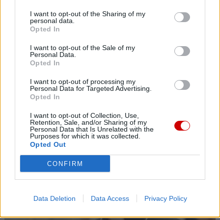
I want to opt-out of the Sharing of my
07 sierpnia 2026 | 16:31
personal data.
Boliwijscy biskupi w obliczu kryzysu apelują o sprawiedliwość
Opted In
społeczną i pokój
I want to opt-out of the Sale of my
Personal Data.
07 sierpnia 2026 | 16:13
Opted In
Zwierzchnik UKGK: Świętowanie Przemienienia Pańskiego to
spotkanie z Chrystusem
I want to opt-out of processing my
Personal Data for Targeted Advertising.
Popularne
Opted In
I want to opt-out of Collection, Use,
Retention, Sale, and/or Sharing of my
Personal Data that Is Unrelated with the
Purposes for which it was collected.
Opted Out
CONFIRM
Data Deletion
Data Access
Privacy Policy