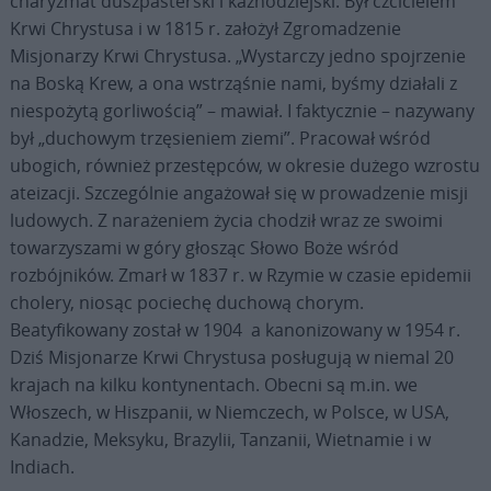
charyzmat duszpasterski i kaznodziejski. Był czcicielem
Krwi Chrystusa i w 1815 r. założył Zgromadzenie
Misjonarzy Krwi Chrystusa. „Wystarczy jedno spojrzenie
na Boską Krew, a ona wstrząśnie nami, byśmy działali z
niespożytą gorliwością” – mawiał. I faktycznie – nazywany
był „duchowym trzęsieniem ziemi”. Pracował wśród
ubogich, również przestępców, w okresie dużego wzrostu
ateizacji. Szczególnie angażował się w prowadzenie misji
ludowych. Z narażeniem życia chodził wraz ze swoimi
towarzyszami w góry głosząc Słowo Boże wśród
rozbójników. Zmarł w 1837 r. w Rzymie w czasie epidemii
cholery, niosąc pociechę duchową chorym.
Beatyfikowany został w 1904 a kanonizowany w 1954 r.
Dziś Misjonarze Krwi Chrystusa posługują w niemal 20
krajach na kilku kontynentach. Obecni są m.in. we
Włoszech, w Hiszpanii, w Niemczech, w Polsce, w USA,
Kanadzie, Meksyku, Brazylii, Tanzanii, Wietnamie i w
Indiach.