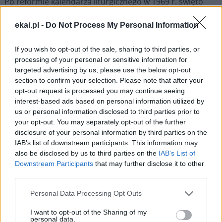
Po reformie kalendarza liturgicznego w 1969 r. święto
Krwi Chrystusa połączono z
Bożym Ciałem
. Obecnie
ekai.pl -
Do Not Process My Personal Information
obchodzona jest Uroczystość Najświętszego Ciała i Krwi
Chrystusa. Na tajemnicę Krwi Chrystusa podczas
If you wish to opt-out of the sale, sharing to third parties, or
obchodów tej uroczystości wskazują w szczególny
processing of your personal or sensitive information for
sposób czytania liturgiczne w roku B.
targeted advertising by us, please use the below opt-out
section to confirm your selection. Please note that after your
Sanktuarium Krwi Chrystusa
opt-out request is processed you may continue seeing
interest-based ads based on personal information utilized by
Szczególnym miejscem kultu Krwi Chrystusa w Polsce
us or personal information disclosed to third parties prior to
your opt-out. You may separately opt-out of the further
jest Sanktuarium Krwi Chrystusa w Częstochowie, w
disclosure of your personal information by third parties on the
którym posługują Misjonarze Krwi Chrystusa. Od 1998 r.
IAB’s list of downstream participants. This information may
czczone są tam relikwie Krwi Chrystusa. Ich cząstka
also be disclosed by us to third parties on the
IAB’s List of
przekazana została do Częstochowy z Mantui, gdzie ich
Downstream Participants
that may further disclose it to other
kult ma wielowiekową historię.
third parties.
Personal Data Processing Opt Outs
Przywieźć miał je do Mantui św. Longin, żołnierz rzymski,
który przebił włócznią bok Jezusa na Golgocie i według
I want to opt-out of the Sharing of my
personal data.