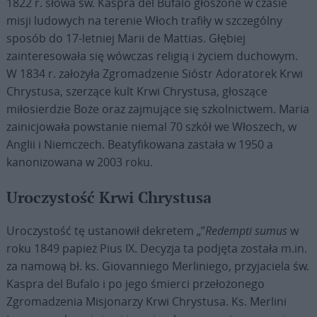
1822 r. słowa św. Kaspra del Bufalo głoszone w czasie
misji ludowych na terenie Włoch trafiły w szczególny
sposób do 17-letniej Marii de Mattias. Głębiej
zainteresowała się wówczas religią i życiem duchowym.
W 1834 r. założyła Zgromadzenie Sióstr Adoratorek Krwi
Chrystusa, szerzące kult Krwi Chrystusa, głoszące
miłosierdzie Boże oraz zajmujące się szkolnictwem. Maria
zainicjowała powstanie niemal 70 szkół we Włoszech, w
Anglii i Niemczech. Beatyfikowana zastała w 1950 a
kanonizowana w 2003 roku.
Uroczystość Krwi Chrystusa
Uroczystość tę ustanowił dekretem „”
Redempti sumus
w
roku 1849 papież Pius IX. Decyzja ta podjęta została m.in.
za namową bł. ks. Giovanniego Merliniego, przyjaciela św.
Kaspra del Bufalo i po jego śmierci przełożonego
Zgromadzenia Misjonarzy Krwi Chrystusa. Ks. Merlini