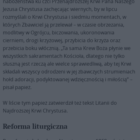
nabożeństwa ku czci Przenajdroższej Krwi Pana Naszego
Jezusa Chrystusa zachęcając wiernych, by w lipcu
rozmyślali o Krwi Chrystusa i siedmiu momentach, w
których Zbawiciel ją przelewał – w czasie obrzezania,
modlitwy w Ogrójcu, biczowania, ukoronowania
cierniem, drogi krzyżowej, przybicia do krzyża oraz
przebicia boku włócznią. „Ta sama Krew Boża płynie we
wszystkich sakramentach Kościoła, dlatego nie tylko
słuszną jest rzeczą ale wielce sprawiedliwą, aby tej Krwi
składali wszyscy odrodzeni w jej zbawczych strumieniach
hołd adoracji, podyktowanej wdzięcznością i miłością” –
pisał papież.
W liście tym papież zatwierdził też tekst Litanii do
Najdroższej Krwi Chrystusa.
Reforma liturgiczna