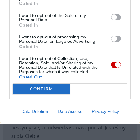
legendy towarzyszącej tym relikwiom – zebrał spod
Opted In
krzyża cząstki ziemi nasączone Krwią Zbawiciela oraz
I want to opt-out of the Sale of my
gąbkę służąca do pojenia Konającego. Relikwie te przez
Personal Data.
stulecia były zapominane i odnajdywały się dzięki
Opted In
cudownym interwencjom. W 1848 r. znaczna ich część
I want to opt-out of processing my
zaginęła. Obecnie część ich historii toczy się w
Personal Data for Targeted Advertising.
Opted In
Częstochowie.
I want to opt-out of Collection, Use,
Retention, Sale, and/or Sharing of my
Personal Data that Is Unrelated with the
Purposes for which it was collected.
Opted Out
CONFIRM
Data Deletion
Data Access
Privacy Policy
Drogi Czytelniku,
cieszymy się, że odwiedzasz nasz portal. Jesteśmy
tu dla Ciebie!