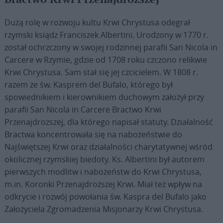
Dużą rolę w rozwoju kultu Krwi Chrystusa odegrał
rzymski ksiądz Franciszek Albertini. Urodzony w 1770 r.
został ochrzczony w swojej rodzinnej parafii San Nicola in
Carcere w Rzymie, gdzie od 1708 roku czczono relikwie
Krwi Chrystusa. Sam stał się jej czcicielem. W 1808 r.
razem ze św. Kasprem del Bufalo, którego był
spowiednikiem i kierownikiem duchowym założył przy
parafii San Nicola in Carcere Bractwo Krwi
Przenajdroższej, dla którego napisał statuty. Działalność
Bractwa koncentrowała się na nabożeństwie do
Najświętszej Krwi oraz działalności charytatywnej wśród
okolicznej rzymskiej biedoty. Ks. Albertini był autorem
pierwszych modlitw i nabożeństw do Krwi Chrystusa,
m.in. Koronki Przenajdroższej Krwi. Miał też wpływ na
odkrycie i rozwój powołania św. Kaspra del Bufalo jako
Założyciela Zgromadzenia Misjonarzy Krwi Chrystusa.