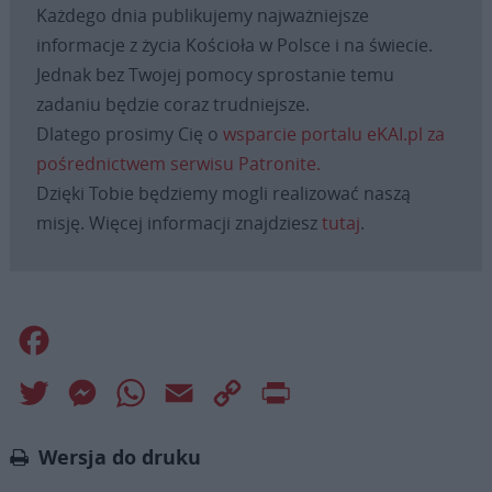
Każdego dnia publikujemy najważniejsze
informacje z życia Kościoła w Polsce i na świecie.
Jednak bez Twojej pomocy sprostanie temu
zadaniu będzie coraz trudniejsze.
Dlatego prosimy Cię o
wsparcie portalu eKAI.pl za
pośrednictwem serwisu Patronite.
Dzięki Tobie będziemy mogli realizować naszą
misję. Więcej informacji znajdziesz
tutaj
.
Facebook
Twitter
Messenger
WhatsApp
Email
Copy
Print
Link
Wersja do druku