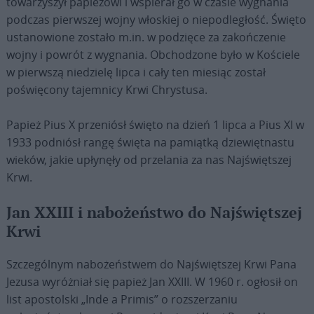
towarzyszył papieżowi i wspierał go w czasie wygnania
podczas pierwszej wojny włoskiej o niepodległość. Święto
ustanowione zostało m.in. w podzięce za zakończenie
wojny i powrót z wygnania. Obchodzone było w Kościele
w pierwszą niedzielę lipca i cały ten miesiąc został
poświęcony tajemnicy Krwi Chrystusa.
Papież Pius X przeniósł święto na dzień 1 lipca a Pius XI w
1933 podniósł rangę święta na pamiątką dziewiętnastu
wieków, jakie upłynęły od przelania za nas Najświętszej
Krwi.
Jan XXIII i nabożeństwo do Najświętszej
Krwi
Szczególnym nabożeństwem do Najświętszej Krwi Pana
Jezusa wyróżniał się papież Jan XXIII. W 1960 r. ogłosił on
list apostolski „Inde a Primis” o rozszerzaniu