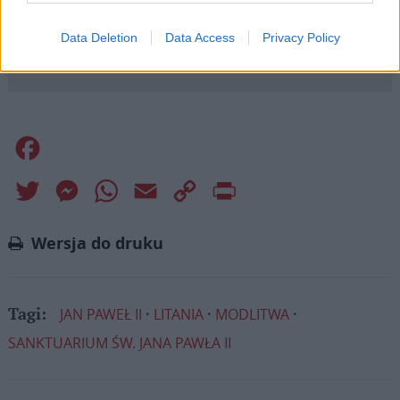
pośrednictwem serwisu Patronite.
Dzięki Tobie będziemy mogli realizować naszą
Data Deletion
Data Access
Privacy Policy
misję. Więcej informacji znajdziesz
tutaj
.
Facebook
Twitter
Messenger
WhatsApp
Email
Copy
Print
Link
Wersja do druku
JAN PAWEŁ II
LITANIA
MODLITWA
Tagi:
SANKTUARIUM ŚW. JANA PAWŁA II