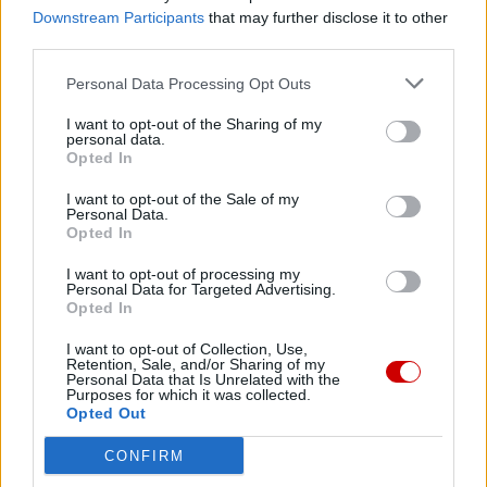
apostolskiego życia i posłannictwa świętego Jana Pawła II
Downstream Participants
that may further disclose it to other
i za jego wstawiennictwem pomóż nam wzrastać w
third parties.
miłości do Ciebie i odważnie głosić miłość Chrystusa
Personal Data Processing Opt Outs
wszystkim ludziom.
Przez Chrystusa, Pana naszego. Amen.
I want to opt-out of the Sharing of my
personal data.
Opted In
I want to opt-out of the Sale of my
Personal Data.
Opted In
Drogi Czytelniku,
I want to opt-out of processing my
cieszymy się, że odwiedzasz nasz portal. Jesteśmy
Personal Data for Targeted Advertising.
Opted In
tu dla Ciebie!
Każdego dnia publikujemy najważniejsze
I want to opt-out of Collection, Use,
Retention, Sale, and/or Sharing of my
informacje z życia Kościoła w Polsce i na świecie.
Personal Data that Is Unrelated with the
Purposes for which it was collected.
Jednak bez Twojej pomocy sprostanie temu
Opted Out
zadaniu będzie coraz trudniejsze.
CONFIRM
Dlatego prosimy Cię o
wsparcie portalu eKAI.pl za