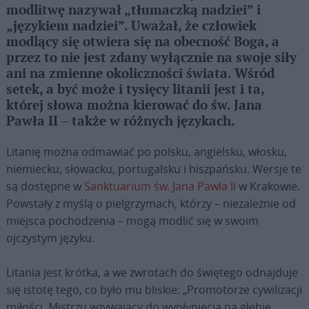
modlitwę nazywał „tłumaczką nadziei” i
„językiem nadziei”. Uważał, że człowiek
modlący się otwiera się na obecność Boga, a
przez to nie jest zdany wyłącznie na swoje siły
ani na zmienne okoliczności świata. Wśród
setek, a być może i tysięcy litanii jest i ta,
której słowa można kierować do św. Jana
Pawła II – także w różnych językach.
Litanię można odmawiać po polsku, angielsku, włosku,
niemiecku, słowacku, portugalsku i hiszpańsku. Wersje te
są dostępne w
Sanktuarium św. Jana Pawła II
w Krakowie.
Powstały z myślą o pielgrzymach, którzy – niezależnie od
miejsca pochodzenia – mogą modlić się w swoim
ojczystym języku.
Litania jest krótka, a we zwrotach do świętego odnajduje
się istotę tego, co było mu bliskie: „Promotorze cywilizacji
miłości, Mistrzu wzywający do wypłynięcia na głębię,