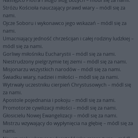
Stróżu Kościoła nauczający prawd wiary – módl się za
nami.
Ojcze Soboru i wykonawco jego wskazań – módl się za
nami.
Umacniający jedność chrześcijan i całej rodziny ludzkiej –
módl się za nami.
Gorliwy miłośniku Eucharystii – módl się za nami.
Niestrudzony pielgrzymie tej ziemi – módl się za nami.
Misjonarzu wszystkich narodów – módl się za nami.
Świadku wiary, nadziei i miłości – módl się za nami.
Wytrwały uczestniku cierpień Chrystusowych – módl się
za nami.
Apostole pojednania i pokoju – módl się za nami.
Promotorze cywilizacji miłości – módl się za nami.
Głosicielu Nowej Ewangelizacji – módl się za nami.
Mistrzu wzywający do wypłynięcia na głębię – módl się za
nami.