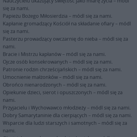
Nauczycielu ukazujący świętość jako miarę życia – módl
się za nami.
Papieżu Bożego Miłosierdzia – módl się za nami.
Kapłanie gromadzący Kościół na składanie ofiary – módl
się za nami.
Pasterzu prowadzący owczarnię do nieba – módl się za
nami.
Bracie i Mistrzu kapłanów – módl się za nami.
Ojcze osób konsekrowanych – módl się za nami.
Patronie rodzin chrześcijańskich – módl się za nami.
Umocnienie małżonków – módl się za nami.
Obrońco nienarodzonych – módl się za nami.
Opiekunie dzieci, sierot i opuszczonych – módl się za
nami.
Przyjacielu i Wychowawco młodzieży – módl się za nami.
Dobry Samarytaninie dla cierpiących – módl się za nami.
Wsparcie dla ludzi starszych i samotnych – módl się za
nami.