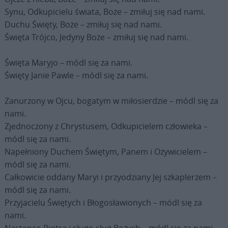
Synu, Odkupicielu świata, Boże – zmiłuj się nad nami.
Duchu Święty, Boże – zmiłuj się nad nami.
Święta Trójco, Jedyny Boże – zmiłuj się nad nami.
Święta Maryjo – módl się za nami.
Święty Janie Pawle – módl się za nami.
Zanurzony w Ojcu, bogatym w miłosierdzie – módl się za
nami.
Zjednoczony z Chrystusem, Odkupicielem człowieka –
módl się za nami.
Napełniony Duchem Świętym, Panem i Ożywicielem –
módl się za nami.
Całkowicie oddany Maryi i przyodziany Jej szkaplerzem –
módl się za nami.
Przyjacielu Świętych i Błogosławionych – módl się za
nami.
Następco Piotra i sługo sług Bożych – módl się za nami.