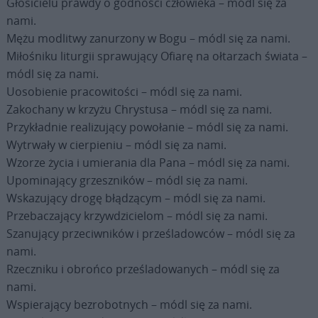
Głosicielu prawdy o godności człowieka – módl się za
nami.
Mężu modlitwy zanurzony w Bogu – módl się za nami.
Miłośniku liturgii sprawujący Ofiarę na ołtarzach świata –
módl się za nami.
Uosobienie pracowitości – módl się za nami.
Zakochany w krzyżu Chrystusa – módl się za nami.
Przykładnie realizujący powołanie – módl się za nami.
Wytrwały w cierpieniu – módl się za nami.
Wzorze życia i umierania dla Pana – módl się za nami.
Upominający grzeszników – módl się za nami.
Wskazujący drogę błądzącym – módl się za nami.
Przebaczający krzywdzicielom – módl się za nami.
Szanujący przeciwników i prześladowców – módl się za
nami.
Rzeczniku i obrońco prześladowanych – módl się za
nami.
Wspierający bezrobotnych – módl się za nami.