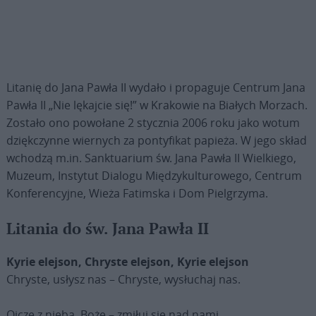
Litanię do Jana Pawła II wydało i propaguje Centrum Jana
Pawła II „Nie lękajcie się!” w Krakowie na Białych Morzach.
Zostało ono powołane 2 stycznia 2006 roku jako wotum
dziękczynne wiernych za pontyfikat papieża. W jego skład
wchodzą m.in. Sanktuarium św. Jana Pawła II Wielkiego,
Muzeum, Instytut Dialogu Międzykulturowego, Centrum
Konferencyjne, Wieża Fatimska i Dom Pielgrzyma.
Litania do św. Jana Pawła II
Kyrie elejson, Chryste elejson, Kyrie elejson
Chryste, usłysz nas – Chryste, wysłuchaj nas.
Ojcze z nieba, Boże – zmiłuj się nad nami.