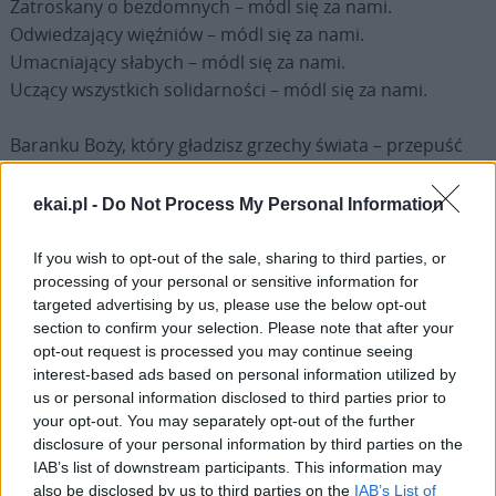
Zatroskany o bezdomnych – módl się za nami.
Odwiedzający więźniów – módl się za nami.
Umacniający słabych – módl się za nami.
Uczący wszystkich solidarności – módl się za nami.
Baranku Boży, który gładzisz grzechy świata – przepuść
nam, Panie.
Baranku Boży, który gładzisz grzechy świata – wysłuchaj
ekai.pl -
Do Not Process My Personal Information
nas, Panie.
Baranku Boży, który gładzisz grzechy świata – zmiłuj się
If you wish to opt-out of the sale, sharing to third parties, or
nad nami.
processing of your personal or sensitive information for
targeted advertising by us, please use the below opt-out
section to confirm your selection. Please note that after your
K: Módl się za nami, święty Janie Pawle.
opt-out request is processed you may continue seeing
W: Abyśmy życiem i słowem głosili światu Chrystusa,
interest-based ads based on personal information utilized by
Odkupiciela człowieka.
us or personal information disclosed to third parties prior to
your opt-out. You may separately opt-out of the further
disclosure of your personal information by third parties on the
Módlmy się:
IAB’s list of downstream participants. This information may
Miłosierny Boże, przyjmij nasze dziękczynienie za dar
also be disclosed by us to third parties on the
IAB’s List of