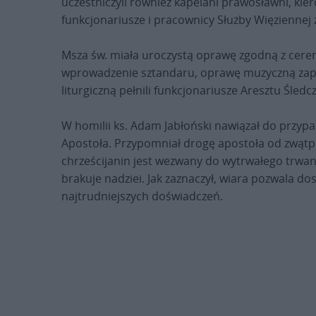
uczestniczyli również kapelani prawosławni, ki
funkcjonariusze i pracownicy Służby Więziennej 
Msza św. miała uroczystą oprawę zgodną z cere
wprowadzenie sztandaru, oprawę muzyczną zapew
liturgiczną pełnili funkcjonariusze Aresztu Śledc
W homilii ks. Adam Jabłoński nawiązał do przy
Apostoła. Przypomniał drogę apostoła od zwątpie
chrześcijanin jest wezwany do wytrwałego trwan
brakuje nadziei. Jak zaznaczył, wiara pozwala do
najtrudniejszych doświadczeń.