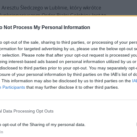
 Aresztu Śledczego w Lublinie, który wkrótce
unkcjonariuszom Order Białej Gołębicy. Jest to
czególnie zaangażowanym w ochronę godności
o Not Process My Personal Information
 ich na drodze ku nowemu życiu. Symbolika
wróciła do Arki Noego z gałązką oliwną jako
to opt-out of the sale, sharing to third parties, or processing of your per
formation for targeted advertising by us, please use the below opt-out s
r selection. Please note that after your opt-out request is processed y
Aresztu Śledczego w Lublinie Marek Krok,
eing interest-based ads based on personal information utilized by us or
działalności duszpasterskiej kapelanów i
disclosed to third parties prior to your opt-out. You may separately opt-
losure of your personal information by third parties on the IAB’s list of
belskiej jednostki penitencjarnej. Order otrzymał
. This information may also be disclosed by us to third parties on the
IA
eralnego Służby Więziennej za troskę o
Participants
that may further disclose it to other third parties.
jnych we wszystkich jednostkach penitencjarnych w
gionalnym uhonorowano kpt. Pawła Kosiorka z
blinie. W Areszcie Śledczym w Lublinie
l Data Processing Opt Outs
dgórski, angażujący się w organizację działalności
katechezę, spotkania indywidualne oraz
o opt-out of the Sharing of my personal data.
In