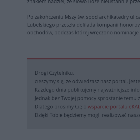
znakiem nadziei, że słowo Boże nieustannie prze
Po zakończeniu Mszy św. spod archikatedry ulic
Lubelskiego przeszła defilada kompanii honorow
obchodów, podczas której wręczono nominacje 
Drogi Czytelniku,
cieszymy się, że odwiedzasz nasz portal. Jest
Każdego dnia publikujemy najważniejsze infor
Jednak bez Twojej pomocy sprostanie temu za
Dlatego prosimy Cię o
wsparcie portalu eKAI
Dzięki Tobie będziemy mogli realizować naszą