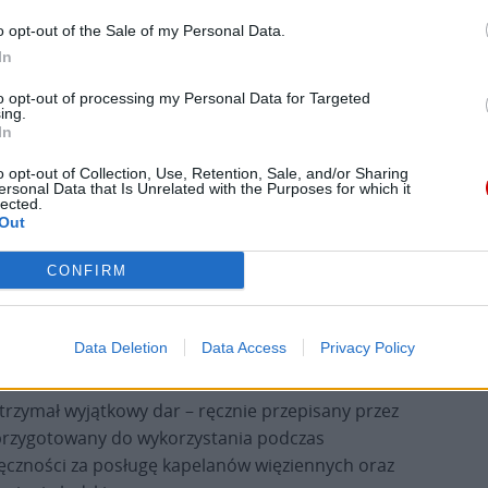
nie przepisane przez osoby pozbawione wolności
o opt-out of the Sale of my Personal Data.
nazwał je „pierwocinami owoców” wspólnej pracy
In
tariuszy, katechistów oraz kadry naukowej
to opt-out of processing my Personal Data for Targeted
liturgii wykorzystano kompletny egzemplarz Biblii
ing.
In
tomiast dyrektorzy jednostek penitencjarnych
przez więźniów.
o opt-out of Collection, Use, Retention, Sale, and/or Sharing
ersonal Data that Is Unrelated with the Purposes for which it
lected.
ctwem owoców pracy resocjalizacyjnej i
Out
tencjarnych. Ręcznie przepisane księgi ukazują
CONFIRM
h karę pozbawienia wolności i potwierdzają, że
raz zaangażowaniu funkcjonariuszy więzienia
ny człowieka, przygotowującej go do
Data Deletion
Data Access
Privacy Policy
 karnego.
trzymał wyjątkowy dar – ręcznie przepisany przez
 przygotowany do wykorzystania podczas
ięczności za posługę kapelanów więziennych oraz