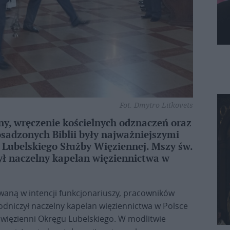
Fot. Dmytro Litkovets
iny, wręczenie kościelnych odznaczeń oraz
osadzonych Biblii były najważniejszymi
Lubelskiego Służby Więziennej. Mszy św.
ył naczelny kapelan więziennictwa w
waną w intencji funkcjonariuszy, pracowników
wodniczył naczelny kapelan więziennictwa w Polsce
i więzienni Okręgu Lubelskiego. W modlitwie