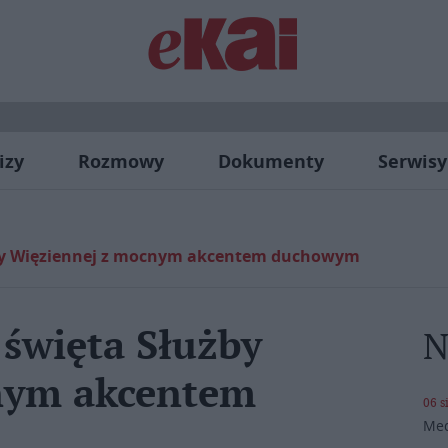
izy
Rozmowy
Dokumenty
Serwisy
żby Więziennej z mocnym akcentem duchowym
 święta Służby
N
nym akcentem
06 s
Med