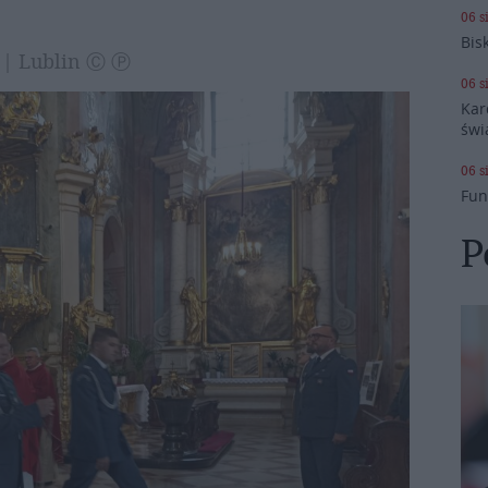
06 s
Bis
s | Lublin Ⓒ Ⓟ
06 s
Kar
świ
06 s
Fun
P