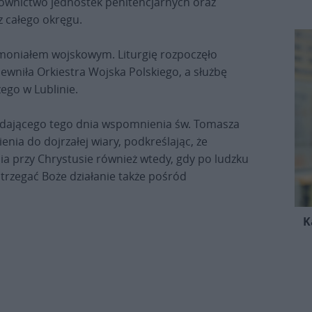
erownictwo jednostek penitencjarnych oraz
z całego okręgu.
moniałem wojskowym. Liturgię rozpoczęło
niła Orkiestra Wojska Polskiego, a służbę
zego w Lublinie.
padającego tego dnia wspomnienia św. Tomasza
nia do dojrzałej wiary, podkreślając, że
ia przy Chrystusie również wtedy, gdy po ludzku
strzegać Boże działanie także pośród
K