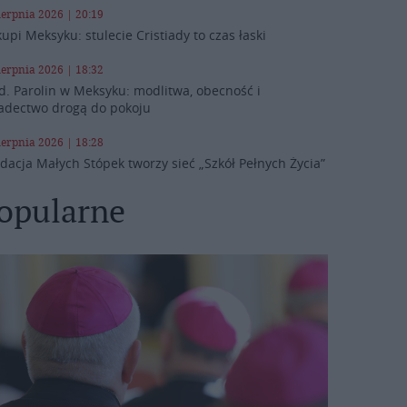
ierpnia 2026 | 20:19
kupi Meksyku: stulecie Cristiady to czas łaski
ierpnia 2026 | 18:32
d. Parolin w Meksyku: modlitwa, obecność i
adectwo drogą do pokoju
ierpnia 2026 | 18:28
dacja Małych Stópek tworzy sieć „Szkół Pełnych Życia”
opularne