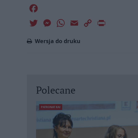
Facebook
Twitter
Messenger
WhatsApp
Email
Copy
Print
Link
Wersja do druku
Polecane
PATRONAT KAI