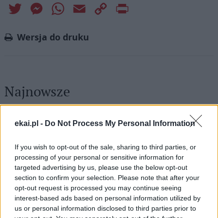
Twitter
Messenger
WhatsApp
Email
Copy
Print
Link
Wersja do druku
Najnowsze
09 sierpnia 2026 | 04:22
ekai.pl -
Do Not Process My Personal Information
Kard. Timothy Radcliffe na odpuście u gdańskich dominikanów
08 sierpnia 2026 | 21:11
If you wish to opt-out of the sale, sharing to third parties, or
45 Kielecka Piesza Pielgrzymka na Jasną Górę
processing of your personal or sensitive information for
targeted advertising by us, please use the below opt-out
08 sierpnia 2026 | 21:07
section to confirm your selection. Please note that after your
Coca-Cola dyskryminuje Jezusa Króla?
opt-out request is processed you may continue seeing
interest-based ads based on personal information utilized by
08 sierpnia 2026 | 20:19
us or personal information disclosed to third parties prior to
Siostra Wolfers: w czasach kryzysu radość ma siłę polityczną