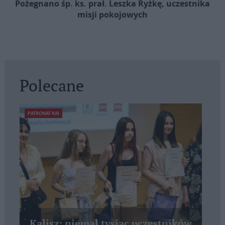
Pożegnano śp. ks. prał. Leszka Ryżkę, uczestnika
misji pokojowych
Polecane
PATRONAT KAI
Kalisz: niemal tysiąc uczestników