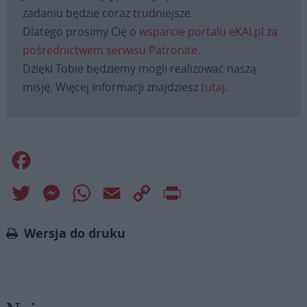
zadaniu będzie coraz trudniejsze.
Dlatego prosimy Cię o
wsparcie portalu eKAI.pl za
pośrednictwem serwisu Patronite.
Dzięki Tobie będziemy mogli realizować naszą
misję. Więcej informacji znajdziesz
tutaj
.
Facebook
Twitter
Messenger
WhatsApp
Email
Copy
Print
Link
Wersja do druku