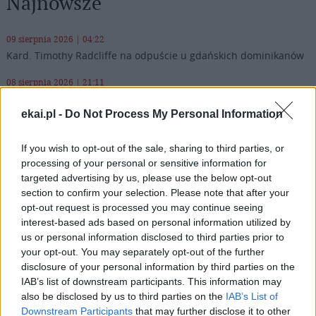
Najnowsze
09 sierpnia 2026 | 04:22
Kard. Timothy Radcliffe na odpuście u gdańskich dominikanów
08 sierpnia 2026 | 21:11
45 Kielecka Piesza Pielgrzymka na Jasną Górę
ekai.pl -
Do Not Process My Personal Information
08 sierpnia 2026 | 21:07
Coca-Cola dyskryminuje Jezusa Króla?
If you wish to opt-out of the sale, sharing to third parties, or
processing of your personal or sensitive information for
08 sierpnia 2026 | 20:19
targeted advertising by us, please use the below opt-out
Siostra Wolfers: w czasach kryzysu radość ma siłę polityczną
section to confirm your selection. Please note that after your
opt-out request is processed you may continue seeing
Popularne
interest-based ads based on personal information utilized by
us or personal information disclosed to third parties prior to
your opt-out. You may separately opt-out of the further
disclosure of your personal information by third parties on the
IAB’s list of downstream participants. This information may
also be disclosed by us to third parties on the
IAB’s List of
Downstream Participants
that may further disclose it to other