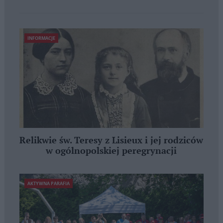
INFORMACJE
Relikwie św. Teresy z Lisieux i jej rodziców
w ogólnopolskiej peregrynacji
AKTYWNA PARAFIA