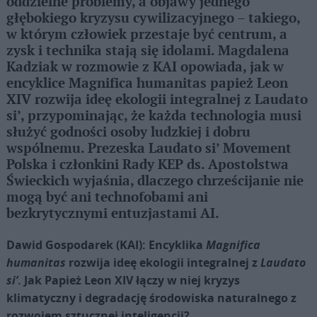
oddzielne problemy, a objawy jednego
głębokiego kryzysu cywilizacyjnego – takiego,
w którym człowiek przestaje być centrum, a
zysk i technika stają się idolami. Magdalena
Kadziak w rozmowie z KAI opowiada, jak w
encyklice Magnifica humanitas papież Leon
XIV rozwija ideę ekologii integralnej z Laudato
si’, przypominając, że każda technologia musi
służyć godności osoby ludzkiej i dobru
wspólnemu. Prezeska Laudato si’ Movement
Polska i członkini Rady KEP ds. Apostolstwa
Świeckich wyjaśnia, dlaczego chrześcijanie nie
mogą być ani technofobami ani
bezkrytycznymi entuzjastami AI.
Dawid Gospodarek (KAI): Encyklika
Magnifica
humanitas
rozwija ideę ekologii integralnej z
Laudato
si’
. Jak Papież Leon XIV łączy w niej kryzys
klimatyczny i degradację środowiska naturalnego z
rozwojem sztucznej inteligencji?