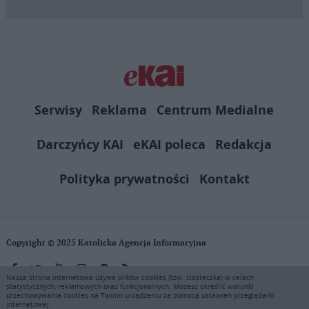
Serwisy
Reklama
Centrum Medialne
Darczyńcy KAI
eKAI poleca
Redakcja
Polityka prywatności
Kontakt
Copyright © 2025 Katolicka Agencja Informacyjna
Nasza strona internetowa używa plików cookies (tzw. ciasteczka) w celach
statystycznych, reklamowych oraz funkcjonalnych. Możesz określić warunki
KAI zastrzega wszelkie prawa do serwisu. Użytkownicy mogą pobierać
przechowywania cookies na Twoim urządzeniu za pomocą ustawień przeglądarki
i drukować fragmenty zawartości serwisu internetowego www.ekai.pl
internetowej.