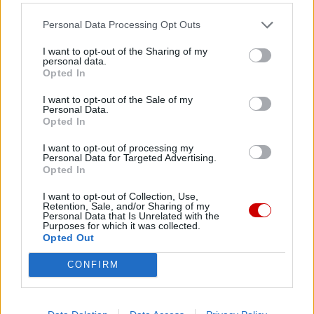
Personal Data Processing Opt Outs
I want to opt-out of the Sharing of my
personal data.
Opted In
Drogi Czytelniku,
cieszymy się, że odwiedzasz nasz portal. Jesteśmy
I want to opt-out of the Sale of my
Personal Data.
tu dla Ciebie!
Opted In
Każdego dnia publikujemy najważniejsze
I want to opt-out of processing my
informacje z życia Kościoła w Polsce i na świecie.
Personal Data for Targeted Advertising.
Opted In
Jednak bez Twojej pomocy sprostanie temu
zadaniu będzie coraz trudniejsze.
I want to opt-out of Collection, Use,
Retention, Sale, and/or Sharing of my
Dlatego prosimy Cię o
wsparcie portalu eKAI.pl za
Personal Data that Is Unrelated with the
Purposes for which it was collected.
pośrednictwem serwisu Patronite.
Opted Out
Dzięki Tobie będziemy mogli realizować naszą
CONFIRM
misję. Więcej informacji znajdziesz
tutaj
.