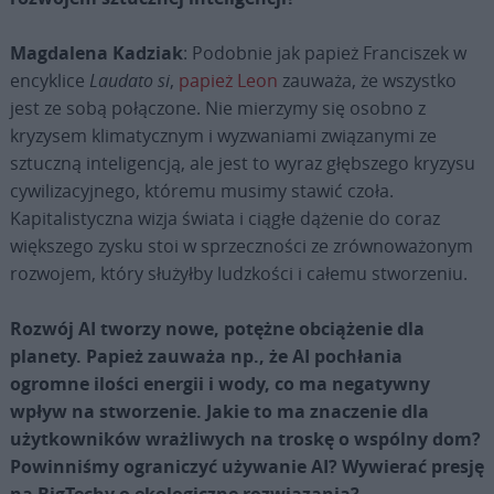
Magdalena Kadziak
: Podobnie jak papież Franciszek w
encyklice
Laudato si
,
papież Leon
zauważa, że wszystko
jest ze sobą połączone. Nie mierzymy się osobno z
kryzysem klimatycznym i wyzwaniami związanymi ze
sztuczną inteligencją, ale jest to wyraz głębszego kryzysu
cywilizacyjnego, któremu musimy stawić czoła.
Kapitalistyczna wizja świata i ciągłe dążenie do coraz
większego zysku stoi w sprzeczności ze zrównoważonym
rozwojem, który służyłby ludzkości i całemu stworzeniu.
Rozwój AI tworzy nowe, potężne obciążenie dla
planety. Papież zauważa np., że AI pochłania
ogromne ilości energii i wody, co ma negatywny
wpływ na stworzenie. Jakie to ma znaczenie dla
użytkowników wrażliwych na troskę o wspólny dom?
Powinniśmy ograniczyć używanie AI? Wywierać presję
na BigTechy o ekologiczne rozwiązania?