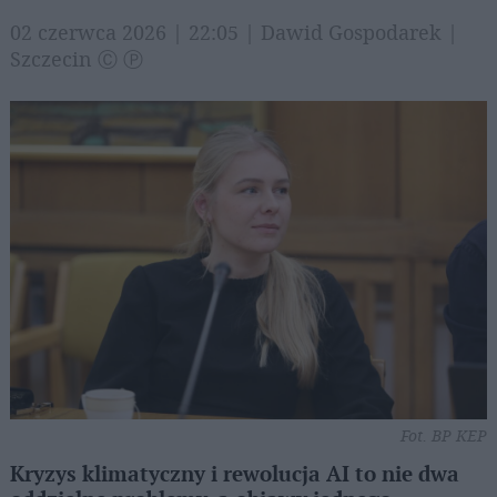
02 czerwca 2026 | 22:05 | Dawid Gospodarek |
Szczecin Ⓒ Ⓟ
Fot. BP KEP
Kryzys klimatyczny i rewolucja AI to nie dwa