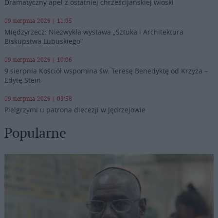
Dramatyczny apel z ostatniej chrześcijańskiej wioski
09 sierpnia 2026 | 11:05
Międzyrzecz: Niezwykła wystawa „Sztuka i Architektura
Biskupstwa Lubuskiego”
09 sierpnia 2026 | 10:06
9 sierpnia Kościół wspomina św. Teresę Benedyktę od Krzyża –
Edytę Stein
09 sierpnia 2026 | 09:58
Pielgrzymi u patrona diecezji w Jędrzejowie
Popularne