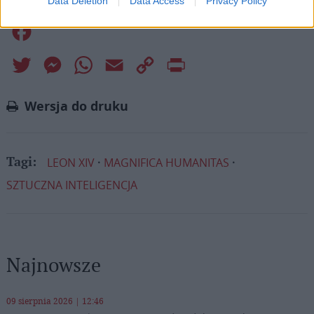
Data Deletion
Data Access
Privacy Policy
Facebook
Twitter
Messenger
WhatsApp
Email
Copy
Print
Link
Wersja do druku
LEON XIV
MAGNIFICA HUMANITAS
Tagi:
SZTUCZNA INTELIGENCJA
Najnowsze
09 sierpnia 2026 | 12:46