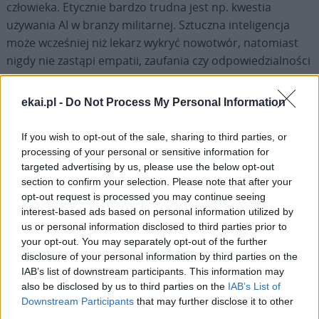
człowieka. Etycznie bardzo trudna jest np. kwestia
używania AI w branży militarnej. Sztuczna inteligencja
może wcześniej niż lekarz wykryć nowotwór, natomiast
nigdy nie zastąpi empatii, zaufania czy odpowiedzialności
moralnej.
ekai.pl -
Do Not Process My Personal Information
Jakie według Ciebie jest najważniejsze przesłanie
Magnifica humanitas
dla osób rozwijających i
If you wish to opt-out of the sale, sharing to third parties, or
stosujących sztuczną inteligencję dzisiaj –
processing of your personal or sensitive information for
naukowców, inżynierów i menedżerów wielkich firm
targeted advertising by us, please use the below opt-out
section to confirm your selection. Please note that after your
technologicznych?
opt-out request is processed you may continue seeing
interest-based ads based on personal information utilized by
Kluczowym przesłaniem jest dla mnie to, że AI nie może
us or personal information disclosed to third parties prior to
być zbawcą świata, bo ta rola jest już zajęta przez Jezusa.
your opt-out. You may separately opt-out of the further
Możemy nie traktować sztucznej inteligencji jako
disclosure of your personal information by third parties on the
IAB’s list of downstream participants. This information may
zagrożenia samego w sobie i równocześnie oceniać jej
also be disclosed by us to third parties on the
IAB’s List of
użycie przez pryzmat dobra wspólnego, a nie wyłącznie
Downstream Participants
that may further disclose it to other
zysku czy efektywności.
third parties.