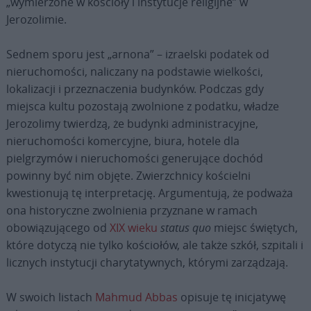
„wymierzone w kościoły i instytucje religijne” w
Jerozolimie.
Sednem sporu jest „arnona” – izraelski podatek od
nieruchomości, naliczany na podstawie wielkości,
lokalizacji i przeznaczenia budynków. Podczas gdy
miejsca kultu pozostają zwolnione z podatku, władze
Jerozolimy twierdzą, że budynki administracyjne,
nieruchomości komercyjne, biura, hotele dla
pielgrzymów i nieruchomości generujące dochód
powinny być nim objęte. Zwierzchnicy kościelni
kwestionują tę interpretację. Argumentują, że podważa
ona historyczne zwolnienia przyznane w ramach
obowiązującego od
XIX wieku
status quo
miejsc świętych,
które dotyczą nie tylko kościołów, ale także szkół, szpitali i
licznych instytucji charytatywnych, którymi zarządzają.
W swoich listach
Mahmud Abbas
opisuje tę inicjatywę