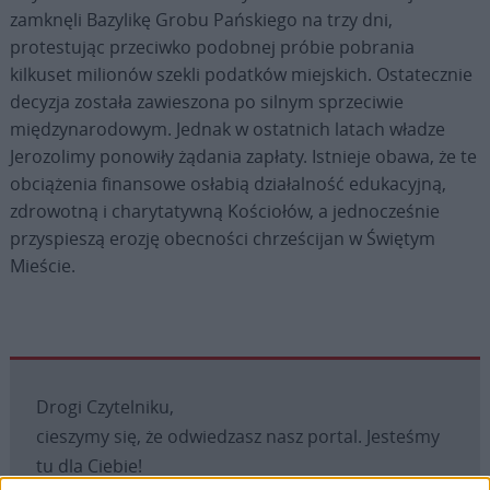
zamknęli Bazylikę Grobu Pańskiego na trzy dni,
protestując przeciwko podobnej próbie pobrania
kilkuset milionów szekli podatków miejskich. Ostatecznie
decyzja została zawieszona po silnym sprzeciwie
międzynarodowym. Jednak w ostatnich latach władze
Jerozolimy ponowiły żądania zapłaty. Istnieje obawa, że te
obciążenia finansowe osłabią działalność edukacyjną,
zdrowotną i charytatywną Kościołów, a jednocześnie
przyspieszą erozję obecności chrześcijan w Świętym
Mieście.
Drogi Czytelniku,
cieszymy się, że odwiedzasz nasz portal. Jesteśmy
tu dla Ciebie!