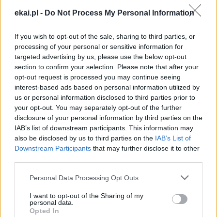
Każdego dnia publikujemy najważniejsze
ekai.pl -
Do Not Process My Personal Information
informacje z życia Kościoła w Polsce i na świecie.
Jednak bez Twojej pomocy sprostanie temu
If you wish to opt-out of the sale, sharing to third parties, or
zadaniu będzie coraz trudniejsze.
processing of your personal or sensitive information for
Dlatego prosimy Cię o
wsparcie portalu eKAI.pl za
targeted advertising by us, please use the below opt-out
pośrednictwem serwisu Patronite.
section to confirm your selection. Please note that after your
opt-out request is processed you may continue seeing
Dzięki Tobie będziemy mogli realizować naszą
interest-based ads based on personal information utilized by
misję. Więcej informacji znajdziesz
tutaj
.
us or personal information disclosed to third parties prior to
your opt-out. You may separately opt-out of the further
disclosure of your personal information by third parties on the
IAB’s list of downstream participants. This information may
also be disclosed by us to third parties on the
IAB’s List of
Facebook
Downstream Participants
that may further disclose it to other
third parties.
Twitter
Messenger
WhatsApp
Email
Copy
Print
Personal Data Processing Opt Outs
Link
Wersja do druku
I want to opt-out of the Sharing of my
personal data.
Opted In