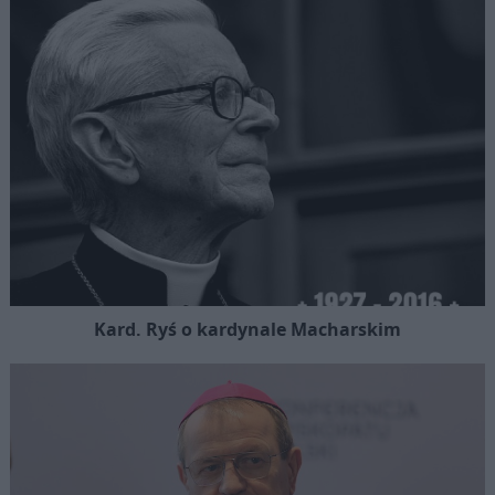
Kard. Ryś o kardynale Macharskim