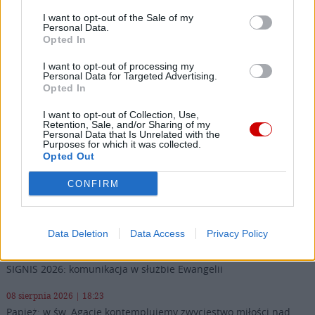
I want to opt-out of the Sale of my
IZRAEL
KONFLIKT IZRAELSKO-PALESTYŃSKI
Tagi:
Personal Data.
Opted In
MAHMUD ABBAS
PALESTYNA
I want to opt-out of processing my
Personal Data for Targeted Advertising.
Opted In
I want to opt-out of Collection, Use,
Najnowsze
Retention, Sale, and/or Sharing of my
Personal Data that Is Unrelated with the
Purposes for which it was collected.
Opted Out
08 sierpnia 2026 | 21:07
Coca-Cola dyskryminuje Jezusa Króla?
CONFIRM
08 sierpnia 2026 | 20:19
Siostra Wolfers: w czasach kryzysu radość ma siłę polityczną
Data Deletion
Data Access
Privacy Policy
08 sierpnia 2026 | 19:04
SIGNIS 2026: komunikacja w służbie Ewangelii
08 sierpnia 2026 | 18:23
Papież: w św. Agacie kontemplujemy zwycięstwo miłości nad