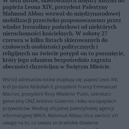
W serii listów, skierowanych między innymi do
papieża Leona XIV, prezydent Palestyny
Mahmud Abbas wezwał do międzynarodowej
mobilizacji przeciwko proponowanemu przez
władze Jerozolimy podatkowi od niektórych
nieruchomości kościelnych. W sobotę 27
czerwca w kilku listach skierowanych do
czołowych osobistości politycznych i
religijnych na świecie potępił on to posunięcie,
który jego zdaniem bezpośrednio zagraża
obecności chrześcijan w Świętym Mieście.
Wśród adresatów listów znajdują się: papież Leon XIV,
król Jordanii Abdullah II, prezydent Francji Emmanuel
Macron, prezydent Rosji Władimir Putin, sekretarz
generalny ONZ António Guterres i kilku europejskich
przywódców. Według oficjalnej palestyńskiej agencji
informacyjnej WAFA, Mahmud Abbas chce zwrócić ich
uwagę na to, co uważa za izraelskie działania