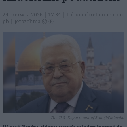
29 czerwca 2026 | 17:34 | tribunechretienne.com,
pb | Jerozolima Ⓒ Ⓟ
Fot. U.S. Department of State/Wikipedia