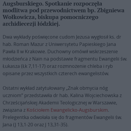
Augsburskiego. Spotkanie rozpoczęła
modlitwa pod przewodnictwem bp. Zbigniewa
Wołkowicza, biskupa pomocniczego
archidiecezji łódzkiej.
Dwa wykłady poświęcone cudom Jezusa wygłosił ks. dr
hab. Roman Mazur z Uniwersytetu Papieskiego Jana
Pawła II w Krakowie. Duchowny omówił wskrzeszenie
młodzieńca z Nain na podstawie fragmentu Ewangelii św.
Łukasza (Łk 7,11-17) oraz rozmnożenie chleba i ryb
opisane przez wszystkich czterech ewangelistów.
Ostatni wykład zatytułowany „Znak obmycia nóg
uczniom” przedstawiła dr hab. Kalina Wojciechowska z
Chrześcijańskiej Akademii Teologicznej w Warszawie,
związana z
Kościołem Ewangelicko-Augsburskim
.
Prelegentka odwołała się do fragmentów Ewangelii św.
Jana (J 13,1-20 oraz J 13,31-35).