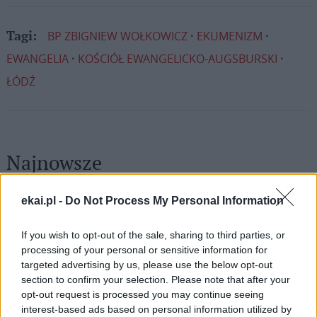
BP ZBIGNIEW WOŁKOWICZ
EKUMENIZM
Tagi:
EWANGELIA
KOŚCIÓŁ EWANGELICKO-AUGSBURSKI
ŁÓDŹ
Najnowsze
06 sierpnia 2026 | 16:15
ekai.pl -
Do Not Process My Personal Information
Nuncjusz na Ukrainie: wojna wciąż pochłania ofiary
If you wish to opt-out of the sale, sharing to third parties, or
06 sierpnia 2026 | 15:59
processing of your personal or sensitive information for
Papież do młodych w Asyżu: idźcie na peryferie i budujcie
targeted advertising by us, please use the below opt-out
cywilizację miłości
section to confirm your selection. Please note that after your
opt-out request is processed you may continue seeing
06 sierpnia 2026 | 14:51
interest-based ads based on personal information utilized by
Kardynał Aveline: dla Avvenire o odrodzeniu wiary we Francji