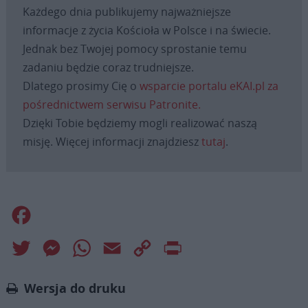
Każdego dnia publikujemy najważniejsze
informacje z życia Kościoła w Polsce i na świecie.
Jednak bez Twojej pomocy sprostanie temu
zadaniu będzie coraz trudniejsze.
Dlatego prosimy Cię o
wsparcie portalu eKAI.pl za
pośrednictwem serwisu Patronite.
Dzięki Tobie będziemy mogli realizować naszą
misję. Więcej informacji znajdziesz
tutaj
.
Facebook
Twitter
Messenger
WhatsApp
Email
Copy
Print
Link
Wersja do druku