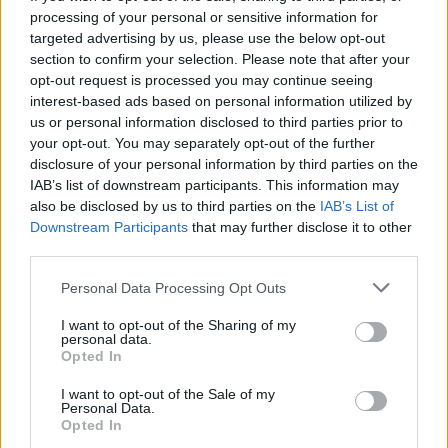
Kościół w Ceucie organizuje czuwanie modlitewne w intencji
processing of your personal or sensitive information for
pokoju
targeted advertising by us, please use the below opt-out
section to confirm your selection. Please note that after your
09 sierpnia 2026 | 20:28
opt-out request is processed you may continue seeing
Leon XIV: w każdej sytuacji Jezus nas nie opuszcza
interest-based ads based on personal information utilized by
us or personal information disclosed to third parties prior to
09 sierpnia 2026 | 20:27
your opt-out. You may separately opt-out of the further
Abp Colombo: wizyta Papieża przesłaniem pokoju
disclosure of your personal information by third parties on the
IAB’s list of downstream participants. This information may
09 sierpnia 2026 | 20:00
also be disclosed by us to third parties on the
IAB’s List of
Ks. Jacek Waligóra w oświęcimskim Karmelu: czuwajcie, nie
Downstream Participants
that may further disclose it to other
dajcie w sobie rosnąć nienawiści
third parties.
Popularne
Personal Data Processing Opt Outs
I want to opt-out of the Sharing of my
personal data.
Opted In
I want to opt-out of the Sale of my
Personal Data.
Opted In