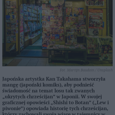
Fot. Martijn Baudoin / Unsplash
Japońska artystka Kan Takahama stworzyła
mangę (japoński komiks), aby podnieść
świadomość na temat losu tak zwanych
„ukrytych chrześcijan” w Japonii. W swojej
graficznej opowieści „Shishi to Botan” („Lew i
piwonie”) opowiada historię tych chrześcijan,
którzy zachowali swoją wiarę w tajemnicy w