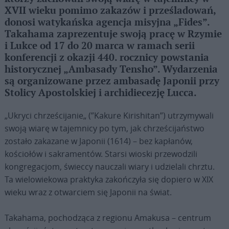
XVII wieku pomimo zakazów i prześladowań,
donosi watykańska agencja misyjna „Fides”.
Takahama zaprezentuje swoją pracę w Rzymie
i Lukce od 17 do 20 marca w ramach serii
konferencji z okazji 440. rocznicy powstania
historycznej „Ambasady Tensho”. Wydarzenia
są organizowane przez ambasadę Japonii przy
Stolicy Apostolskiej i archidiecezję Lucca.
„Ukryci chrześcijanie„ (”Kakure Kirishitan”) utrzymywali
swoją wiarę w tajemnicy po tym, jak chrześcijaństwo
zostało zakazane w Japonii (1614) – bez kapłanów,
kościołów i sakramentów. Starsi wioski przewodzili
kongregacjom, świeccy nauczali wiary i udzielali chrztu.
Ta wielowiekowa praktyka zakończyła się dopiero w XIX
wieku wraz z otwarciem się Japonii na świat.
Takahama, pochodząca z regionu Amakusa – centrum