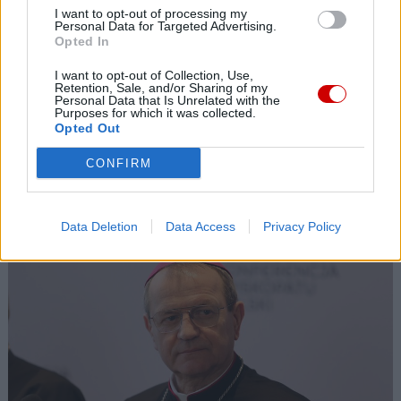
I want to opt-out of processing my
Personal Data for Targeted Advertising.
Opted In
I want to opt-out of Collection, Use,
Retention, Sale, and/or Sharing of my
Personal Data that Is Unrelated with the
Purposes for which it was collected.
Opted Out
CONFIRM
35. rocznica męczeńskiej śmierci błogosławionych
franciszkanów z Pariacoto – o. Zbigniewa
Strzałkowskiego i o. Michała Tomaszka
Data Deletion
Data Access
Privacy Policy