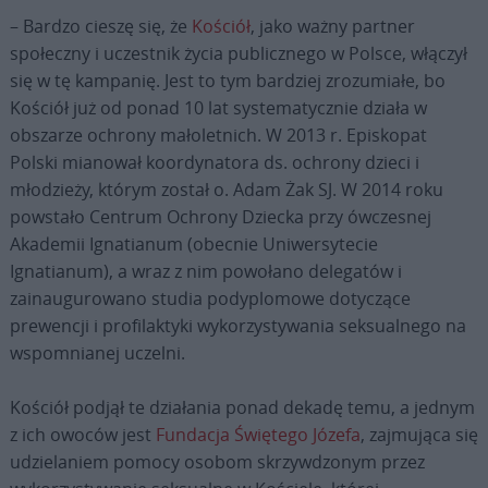
– Bardzo cieszę się, że
Kościół
, jako ważny partner
społeczny i uczestnik życia publicznego w Polsce, włączył
się w tę kampanię. Jest to tym bardziej zrozumiałe, bo
Kościół już od ponad 10 lat systematycznie działa w
obszarze ochrony małoletnich. W 2013 r. Episkopat
Polski mianował koordynatora ds. ochrony dzieci i
młodzieży, którym został o. Adam Żak SJ. W 2014 roku
powstało Centrum Ochrony Dziecka przy ówczesnej
Akademii Ignatianum (obecnie Uniwersytecie
Ignatianum), a wraz z nim powołano delegatów i
zainaugurowano studia podyplomowe dotyczące
prewencji i profilaktyki wykorzystywania seksualnego na
wspomnianej uczelni.
Kościół podjął te działania ponad dekadę temu, a jednym
z ich owoców jest
Fundacja Świętego Józefa
, zajmująca się
udzielaniem pomocy osobom skrzywdzonym przez