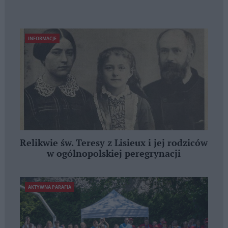
INFORMACJE
Relikwie św. Teresy z Lisieux i jej rodziców
w ogólnopolskiej peregrynacji
AKTYWNA PARAFIA