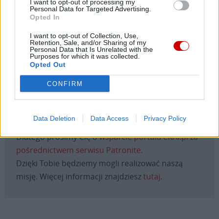
I want to opt-out of processing my
Personal Data for Targeted Advertising.
Opted In
I want to opt-out of Collection, Use,
Retention, Sale, and/or Sharing of my
Drogi Czytelniku,
Personal Data that Is Unrelated with the
cieszymy się, że odwiedzasz nasz portal. Jesteśmy
Purposes for which it was collected.
Opted Out
tu dla Ciebie!
Każdego dnia publikujemy najważniejsze
CONFIRM
informacje z życia Kościoła w Polsce i na świecie.
Jednak bez Twojej pomocy sprostanie temu
Data Deletion
Data Access
Privacy Policy
zadaniu będzie coraz trudniejsze.
Dlatego prosimy Cię o
wsparcie portalu eKAI.pl za
pośrednictwem serwisu Patronite.
Dzięki Tobie będziemy mogli realizować naszą
misję. Więcej informacji znajdziesz
tutaj
.