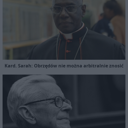
Kard. Sarah: Obrzędów nie można arbitralnie znosić