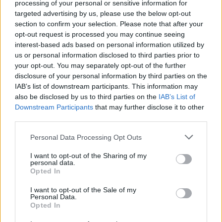
processing of your personal or sensitive information for
targeted advertising by us, please use the below opt-out
– Działania Konferencji Episkopatu Polski oraz
section to confirm your selection. Please note that after your
Fundacji św. Józefa zostały publicznie docenione
opt-out request is processed you may continue seeing
podczas inauguracji kampanii Dzieciństwo bez
interest-based ads based on personal information utilized by
Przemocy, m.in. przez Monikę Sajkowską,
us or personal information disclosed to third parties prior to
przewodnicząca Krajowej Koalicji na Rzecz Ochrony
your opt-out. You may separately opt-out of the further
disclosure of your personal information by third parties on the
Dzieci.
IAB’s list of downstream participants. This information may
also be disclosed by us to third parties on the
IAB’s List of
– Tak, to jest niezwykle cenne. Chciałabym, aby tak
Downstream Participants
that may further disclose it to other
wyglądała normalność – aby Kościół był traktowany jak
third parties.
każdy inny partner życia społecznego. I faktycznie, tak się
Personal Data Processing Opt Outs
dzieje. To nie jest tylko subiektywna ocena, ale
rzeczywistość. Mam nadzieję, że nadal będziemy
I want to opt-out of the Sharing of my
personal data.
postrzegani w ten sposób. Cieszę się, że zostaliśmy
Opted In
zaproszeni do współpracy i uważam, że dobrze, że
przyjęliśmy to zaproszenie. Kościoła w tym procesie po
I want to opt-out of the Sale of my
Personal Data.
prostu nie mogło zabraknąć.
Opted In