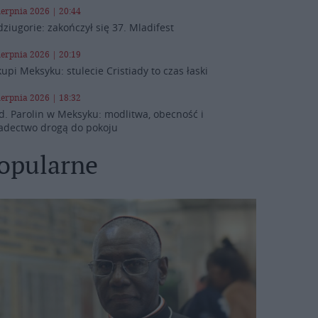
ierpnia 2026 | 20:44
ziugorie: zakończył się 37. Mladifest
ierpnia 2026 | 20:19
kupi Meksyku: stulecie Cristiady to czas łaski
ierpnia 2026 | 18:32
d. Parolin w Meksyku: modlitwa, obecność i
adectwo drogą do pokoju
opularne