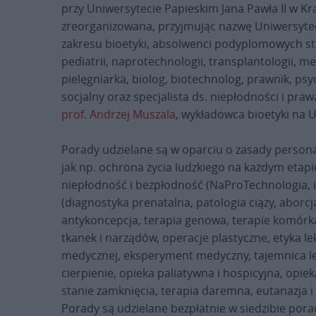
przy Uniwersytecie Papieskim Jana Pawła II w Kr
zreorganizowana, przyjmując nazwę Uniwersytecki
zakresu bioetyki, absolwenci podyplomowych stud
pediatrii, naprotechnologii, transplantologii, me
pielęgniarka, biolog, biotechnolog, prawnik, psyc
socjalny oraz specjalista ds. niepłodności i pr
prof. Andrzej Muszala
, wykładowca bioetyki na U
Porady udzielane są w oparciu o zasady personal
jak np. ochrona życia ludzkiego na każdym etapi
niepłodność i bezpłodność (NaProTechnologia, in
(diagnostyka prenatalna, patologia ciąży, aborc
antykoncepcja, terapia genowa, terapie komórk
tkanek i narządów, operacje plastyczne, etyka lek
medycznej, eksperyment medyczny, tajemnica leka
cierpienie, opieka paliatywna i hospicyjna, opi
stanie zamknięcia, terapia daremna, eutanazja
Porady są udzielane bezpłatnie w siedzibie pora