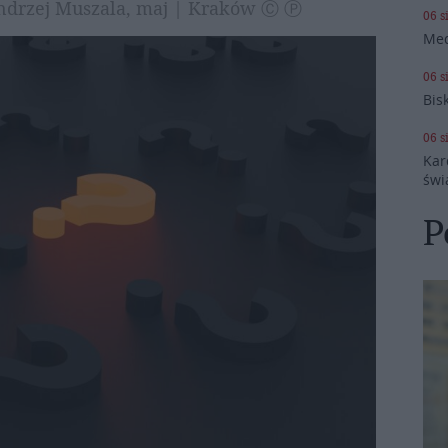
 Andrzej Muszala, maj | Kraków Ⓒ Ⓟ
06 s
Med
06 s
Bis
06 s
Kar
świ
P