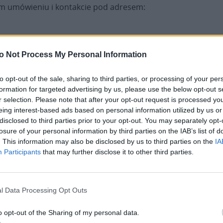
ym umówieniu i kontakcie pod adresem:
o Not Process My Personal Information
to opt-out of the sale, sharing to third parties, or processing of your per
formation for targeted advertising by us, please use the below opt-out s
r selection. Please note that after your opt-out request is processed y
eing interest-based ads based on personal information utilized by us or
Porady nie mają charakteru medycznego,
disclosed to third parties prior to your opt-out. You may separately opt-
klinicznego, czy psychologicznego, lecz jedynie
losure of your personal information by third parties on the IAB’s list of
etyczny. Wiele osób zadaje bowiem sobie pytanie:
. This information may also be disclosed by us to third parties on the
IA
Participants
that may further disclose it to other third parties.
czy dane działanie jest godziwe? Czy zgadzając się
na taką lub inna formę terapii, nie zaciągam winy
moralnej? I szukają odpowiedzi u osób, które
mogłyby ich wysłuchać, zrozumieć, a przede
l Data Processing Opt Outs
wszystkim udzielić kompetentnej odpowiedzi. „Co
o opt-out of the Sharing of my personal data.
zrobić po otrzymaniu niepomyślnego wyniku