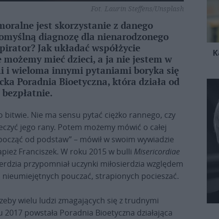
Fot. Laurin Steffens/Unsplash
moralne jest skorzystanie z danego
pomyślną diagnozę dla nienarodzonego
spirator? Jak układać współżycie
K
e możemy mieć dzieci, a ja nie jestem w
mi i wieloma innymi pytaniami boryka się
ka Poradnia Bioetyczna, która działa od
 bezpłatnie.
 bitwie. Nie ma sensu pytać ciężko rannego, czy
leczyć jego rany. Potem możemy mówić o całej
rozpocząć od podstaw” – mówił w swoim wywiadzie
apież Franciszek. W roku 2015 w bulli
Misericordiae
ierdzia przypomniał uczynki miłosierdzia względem
 nieumiejętnych pouczać, strapionych pocieszać.
zeby wielu ludzi zmagających się z trudnymi
u 2017 powstała Poradnia Bioetyczna działająca