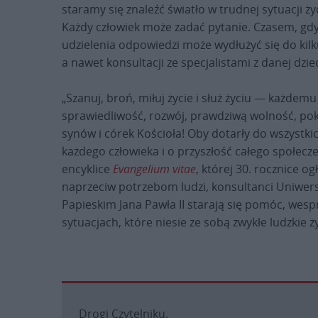
staramy się znaleźć światło w trudnej sytuacji ż
Każdy człowiek może zadać pytanie. Czasem, gdy
udzielenia odpowiedzi może wydłużyć się do kil
a nawet konsultacji ze specjalistami z danej dzie
„Szanuj, broń, miłuj życie i służ życiu — każdemu
sprawiedliwość, rozwój, prawdziwą wolność, pokó
synów i córek Kościoła! Oby dotarły do wszystki
każdego człowieka i o przyszłość całego społeczeń
encyklice
Evangelium vitae
, której 30. rocznice 
naprzeciw potrzebom ludzi, konsultanci Uniwers
Papieskim Jana Pawła II starają się pomóc, wespr
sytuacjach, które niesie ze sobą zwykłe ludzkie ży
Drogi Czytelniku,