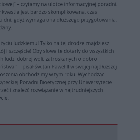
yciowej” – czytamy na ulotce informacyjnej poradni.
 kwestia jest bardzo skomplikowana, czas
ku dni, gdyż wymaga ona dłuższego przygotowania,
dziny.
 życiu ludzkiemu! Tylko na tej drodze znajdziesz
j i szczęście! Oby słowa te dotarły do wszystkich
ch ludzi dobrej woli, zatroskanych o dobro
stwa!” – pisał św. Jan Paweł II w swojej najdłuższej
ogłoszenia obchodzimy w tym roku. Wychodząc
yteckiej Poradni Bioetycznej przy Uniwersytecie
zeć i znaleźć rozwiązanie w najtrudniejszych
cie.