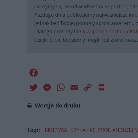
cieszymy się, że odwiedzasz nasz portal. Jest
Każdego dnia publikujemy najważniejsze infor
Jednak bez Twojej pomocy sprostanie temu za
Dlatego prosimy Cię o
wsparcie portalu eKAI
Dzięki Tobie będziemy mogli realizować naszą
Facebook
Twitter
Messenger
WhatsApp
Email
Copy
Print
Link
Wersja do druku
BIOETYKA
ETYKA
KS. PROF. ANDRZEJ 
Tagi: