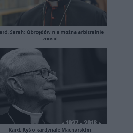
ard. Sarah: Obrzędów nie można arbitralnie
znosić
Kard. Ryś o kardynale Macharskim