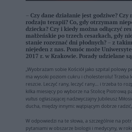
– Czy dane działanie jest godziwe? Czy 
rodzaju terapii? Co, gdy otrzymam nie
dziecka? Czy i kiedy można odłączyć re
małżeńskie po trzech cesarkach, gdy ni
stanie rozeznać dni płodnych? – z taki
niejeden z nas. Pomóc może Uniwersytec
2017 r. w Krakowie. Porady udzielane są
„Wyobrażam sobie Kościół jako szpital polowy po
ma wysoki poziom cukru i cholesterolu! Trzeba 
reszcie. Leczyć rany, leczyć rany… i trzeba to 
kilka miesięcy po wyborze na Stolicę Piotrową p
vultus
ogłaszającej nadzwyczajny Jubileusz Miłos
ducha, między innymi: wątpiącym dobrze radzić,
W odpowiedzi na te słowa, a szczególnie na potr
pytaniami w obszarze biologii i medycyny, w rok