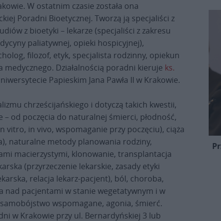
akowie. W ostatnim czasie została ona
ej Poradni Bioetycznej. Tworzą ją specjaliści z
iów z bioetyki – lekarze (specjaliści z zakresu
dycyny paliatywnej, opieki hospicyjnej),
holog, filozof, etyk, specjalista rodzinny, opiekun
awa medycznego. Działalnością poradni kieruje
ks.
niwersytecie Papieskim Jana Pawła II w Krakowie.
izmu chrześcijańskiego i dotyczą takich kwestii,
e – od poczęcia do naturalnej śmierci, płodność,
 vitro, in vivo, wspomaganie przy poczęciu), ciąża
ja), naturalne metody planowania rodziny,
Pr
ami macierzystymi, klonowanie, transplantacja
arska (przyrzeczenie lekarskie, zasady etyki
rska, relacja lekarz-pacjent), ból, choroba,
eka nad pacjentami w stanie wegetatywnym i w
 i samobójstwo wspomagane, agonia, śmierć.
dni w Krakowie przy ul. Bernardyńskiej 3 lub