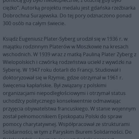
pomocą gdy było niebezpiecznie, z otuchą gdy było
ciężko”. Autorką projektu medalu jest gdańska rzeźbiarka
Dobrochna Surajewska. Do tej pory odznaczono ponad
300 osób na całym świecie.
Ksiądz Eugeniusz Plater-Syberg urodził się w 1936 r. w
majątku rodzinnym Platerów w Moszkowie na kresach
wschodnich. W 1939 wraz z matką Pauliną Plater Zyberg z
Wielopolskich i czwórką rodzeństwa uciekł z wywózki na
Syberię. W 1947 roku dotarli do Francji. Studiował i
doktoryzował się w Rzymie, gdzie otrzymał w 1961 r.
święcenia kapłańskie. Był związany z polskimi
organizacjami niepodległościowymi i otrzymał status
uchodźcy politycznego konsekwentnie odmawiając
przyjęcia obywatelstwa francuskiego. W stanie wojennym
został pełnomocnikiem Episkopatu Polski do spraw
pomocy charytatywnej. Współpracował ze strukturami
Solidarności, w tym z Paryskim Biurem Solidarności. Do