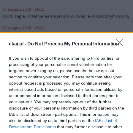
07 sierpnia 2026 | 19:41
Kard. Tagle: Przemienienie Jezusa w świecie oszpeconym wojną
07 sierpnia 2026 | 19:21
Prawosławny metropolita Finlandii krytykuje patriarchę Cyryla
za słowa o broni atomowej
ekai.pl -
Do Not Process My Personal Information
07 sierpnia 2026 | 18:10
Od 10 sierpnia zapisy na liturgie pod przewodnictwem papieża
If you wish to opt-out of the sale, sharing to third parties, or
processing of your personal or sensitive information for
07 sierpnia 2026 | 17:22
targeted advertising by us, please use the below opt-out
Kard. Parolin: pokój zaczyna się od empatii wobec cierpienia
section to confirm your selection. Please note that after your
opt-out request is processed you may continue seeing
Popularne
interest-based ads based on personal information utilized by
us or personal information disclosed to third parties prior to
your opt-out. You may separately opt-out of the further
disclosure of your personal information by third parties on the
IAB’s list of downstream participants. This information may
also be disclosed by us to third parties on the
IAB’s List of
Downstream Participants
that may further disclose it to other