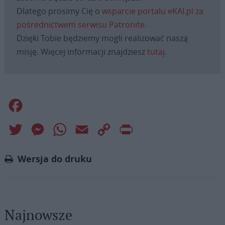
Dlatego prosimy Cię o
wsparcie portalu eKAI.pl za
pośrednictwem serwisu Patronite.
Dzięki Tobie będziemy mogli realizować naszą
misję. Więcej informacji znajdziesz
tutaj
.
Facebook
Twitter
Messenger
WhatsApp
Email
Copy
Print
Link
Wersja do druku
Najnowsze