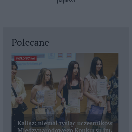
papieża
Polecane
PATRONAT KAI
Kalisz: niemal tysiąc uczestników
Międzynarodowego Konkursu im.