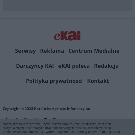
Serwisy
Reklama
Centrum Medialne
Darczyńcy KAI
eKAI poleca
Redakcja
Polityka prywatności
Kontakt
Copyright © 2025 Katolicka Agencja Informacyjna
Nasza strona internetowa używa plików cookies (tzw. ciasteczka) w celach
statystycznych, reklamowych oraz funkcjonalnych. Możesz określić warunki
KAI zastrzega wszelkie prawa do serwisu. Użytkownicy mogą pobierać
przechowywania cookies na Twoim urządzeniu za pomocą ustawień przeglądarki
i drukować fragmenty zawartości serwisu internetowego www.ekai.pl