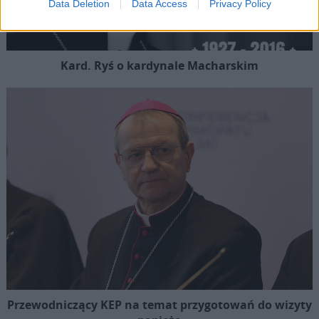
Data Deletion
Data Access
Privacy Policy
Kard. Ryś o kardynale Macharskim
Przewodniczący KEP na temat przygotowań do wizyty