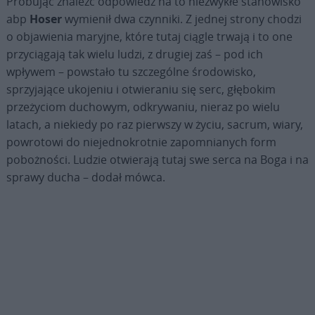
Próbując znaleźć odpowiedź na to niezwykłe stanowisko
abp
Hoser
wymienił dwa czynniki. Z jednej strony chodzi
o objawienia maryjne, które tutaj ciągle trwają i to one
przyciągają tak wielu ludzi, z drugiej zaś – pod ich
wpływem – powstało tu szczególne środowisko,
sprzyjające ukojeniu i otwieraniu się serc, głębokim
przeżyciom duchowym, odkrywaniu, nieraz po wielu
latach, a niekiedy po raz pierwszy w życiu, sacrum, wiary,
powrotowi do niejednokrotnie zapomnianych form
pobożności. Ludzie otwierają tutaj swe serca na Boga i na
sprawy ducha – dodał mówca.