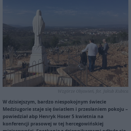
Wzgórze Objawień, fot. Jakub Kubica
W dzisiejszym, bardzo niespokojnym świecie
Medziugorie staje się światłem i przesłaniem pokoju –
powiedział abp Henryk Hoser 5 kwietnia na
konferencji prasowej w tej hercegowińskiej
miejscowości. Spotkanie z dziennikarzami odbyło się