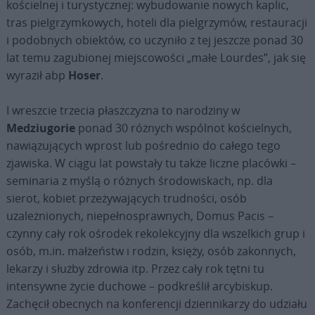
kościelnej i turystycznej: wybudowanie nowych kaplic,
tras pielgrzymkowych, hoteli dla pielgrzymów, restauracji
i podobnych obiektów, co uczyniło z tej jeszcze ponad 30
lat temu zagubionej miejscowości „małe Lourdes”, jak się
wyraził abp
Hoser
.
I wreszcie trzecia płaszczyzna to narodziny w
Medziugorie
ponad 30 różnych wspólnot kościelnych,
nawiązujących wprost lub pośrednio do całego tego
zjawiska. W ciągu lat powstały tu także liczne placówki –
seminaria z myślą o różnych środowiskach, np. dla
sierot, kobiet przeżywających trudności, osób
uzależnionych, niepełnosprawnych, Domus Pacis –
czynny cały rok ośrodek rekolekcyjny dla wszelkich grup i
osób, m.in. małżeństw i rodzin, księży, osób zakonnych,
lekarzy i służby zdrowia itp. Przez cały rok tętni tu
intensywne życie duchowe – podkreślił arcybiskup.
Zachęcił obecnych na konferencji dziennikarzy do udziału