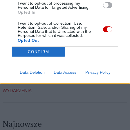
I want to opt-out of processing my
Personal Data for Targeted Advertising.
Opted In
I want to opt-out of Collection, Use,
Facebook
Retention, Sale, and/or Sharing of my
Personal Data that Is Unrelated with the
Purposes for which it was collected.
Twitter
Messenger
WhatsApp
Email
Copy
Print
Opted Out
Link
CONFIRM
Wersja do druku
Data Deletion
Data Access
Privacy Policy
ABP HENRYK HOSER
MEDZIUGORIE
Tagi:
WYDARZENIA
Najnowsze