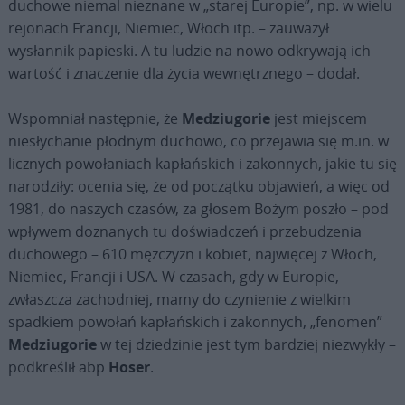
duchowe niemal nieznane w „starej Europie”, np. w wielu
rejonach Francji, Niemiec, Włoch itp. – zauważył
wysłannik papieski. A tu ludzie na nowo odkrywają ich
wartość i znaczenie dla życia wewnętrznego – dodał.
Wspomniał następnie, że
Medziugorie
jest miejscem
niesłychanie płodnym duchowo, co przejawia się m.in. w
licznych powołaniach kapłańskich i zakonnych, jakie tu się
narodziły: ocenia się, że od początku objawień, a więc od
1981, do naszych czasów, za głosem Bożym poszło – pod
wpływem doznanych tu doświadczeń i przebudzenia
duchowego – 610 mężczyzn i kobiet, najwięcej z Włoch,
Niemiec, Francji i USA. W czasach, gdy w Europie,
zwłaszcza zachodniej, mamy do czynienie z wielkim
spadkiem powołań kapłańskich i zakonnych, „fenomen”
Medziugorie
w tej dziedzinie jest tym bardziej niezwykły –
podkreślił abp
Hoser
.