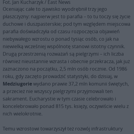
Fot. Jan Kucharzyk / East News
Oceniając całe to zjawisko wyodrębnił trzy jego
płaszczyzny: najpierw jest to parafia – to tu toczy się życie
duchowe i duszpasterskie; pod tym względem miejscowa
parafia doświadczyła od czasu rozpoczęcia objawień
niebywałego wzrostu o ponad tysiąc osób, co jak na
niewielką wcześniej wspólnotę stanowi istotny czynnik.
Drugą przestrzenią rozważań są pielgrzymi – ich liczba
również nieustannie wzrasta i obecnie przekracza, jak już
zaznaczono na początku, 2,5 mln osób rocznie. Od 1986
roku, gdy zaczęto prowadzić statystyki, do dzisiaj, w
Medziugorie
wydano prawie 37,2 mln komunii świętych,
a przecież nie wszyscy pielgrzymi przyjmowali ten
sakrament. Eucharystie w tym czasie celebrowało i
koncelebrowało ponad 815 tys. księży, oczywiście wielu z
nich wielokrotnie.
Temu wzrostowi towarzyszył też rozwój infrastruktury