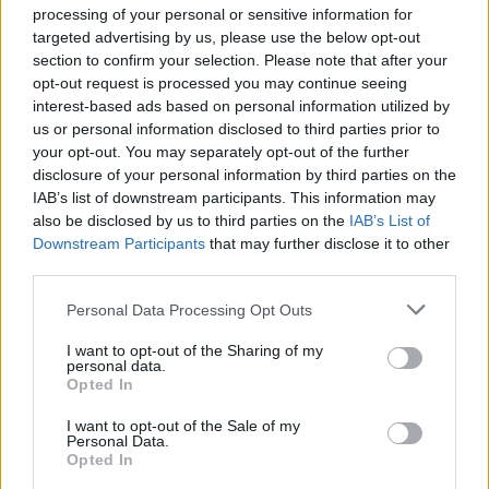
zadanie. Maryja jako Królowa Pokoju staje się tutaj
processing of your personal or sensitive information for
światłem dla dzisiejszego świata.
targeted advertising by us, please use the below opt-out
section to confirm your selection. Please note that after your
opt-out request is processed you may continue seeing
interest-based ads based on personal information utilized by
us or personal information disclosed to third parties prior to
your opt-out. You may separately opt-out of the further
disclosure of your personal information by third parties on the
Drogi Czytelniku,
IAB’s list of downstream participants. This information may
cieszymy się, że odwiedzasz nasz portal. Jesteśmy
also be disclosed by us to third parties on the
IAB’s List of
tu dla Ciebie!
Downstream Participants
that may further disclose it to other
Każdego dnia publikujemy najważniejsze
third parties.
informacje z życia Kościoła w Polsce i na świecie.
Personal Data Processing Opt Outs
Jednak bez Twojej pomocy sprostanie temu
I want to opt-out of the Sharing of my
zadaniu będzie coraz trudniejsze.
personal data.
Dlatego prosimy Cię o
wsparcie portalu eKAI.pl za
Opted In
pośrednictwem serwisu Patronite.
I want to opt-out of the Sale of my
Personal Data.
Dzięki Tobie będziemy mogli realizować naszą
Opted In
misję. Więcej informacji znajdziesz
tutaj
.