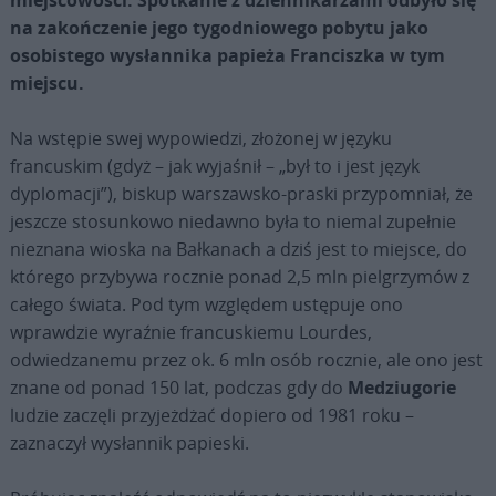
na zakończenie jego tygodniowego pobytu jako
osobistego wysłannika papieża Franciszka w tym
miejscu.
Na wstępie swej wypowiedzi, złożonej w języku
francuskim (gdyż – jak wyjaśnił – „był to i jest język
dyplomacji”), biskup warszawsko-praski przypomniał, że
jeszcze stosunkowo niedawno była to niemal zupełnie
nieznana wioska na Bałkanach a dziś jest to miejsce, do
którego przybywa rocznie ponad 2,5 mln pielgrzymów z
całego świata. Pod tym względem ustępuje ono
wprawdzie wyraźnie francuskiemu Lourdes,
odwiedzanemu przez ok. 6 mln osób rocznie, ale ono jest
znane od ponad 150 lat, podczas gdy do
Medziugorie
ludzie zaczęli przyjeżdżać dopiero od 1981 roku –
zaznaczył wysłannik papieski.