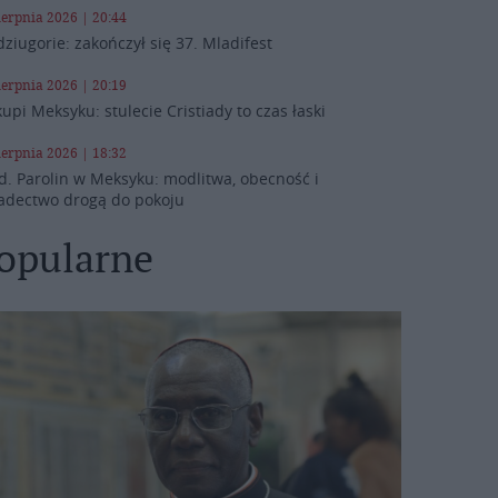
ierpnia 2026 | 20:44
ziugorie: zakończył się 37. Mladifest
ierpnia 2026 | 20:19
kupi Meksyku: stulecie Cristiady to czas łaski
ierpnia 2026 | 18:32
d. Parolin w Meksyku: modlitwa, obecność i
adectwo drogą do pokoju
opularne