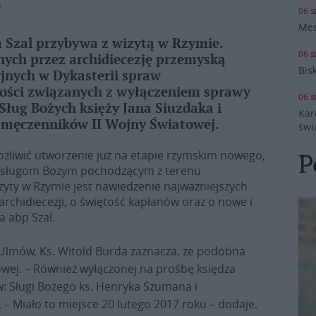
Ⓟ
06 s
Med
 Szal przybywa z wizytą w Rzymie.
06 s
ych przez archidiecezję przemyską
Bis
jnych w Dykasterii spraw
ności związanych z wyłączeniem sprawy
06 s
 Sług Bożych księży Jana Siuzdaka i
Kar
 męczenników II Wojny Światowej.
świ
żliwić utworzenie już na etapie rzymskim nowego,
P
 sługom Bożym pochodzącym z terenu
wizyty w Rzymie jest nawiedzenie najważniejszych
 archidiecezji, o świętość kapłanów oraz o nowe i
a abp Szal.
 Ulmów, Ks. Witold Burda zaznacza, że podobna
wej. – Również wyłączonej na prośbę księdza
: Sługi Bożego ks. Henryka Szumana i
 – Miało to miejsce 20 lutego 2017 roku – dodaje.