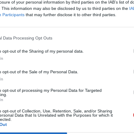
losure of your personal information by third parties on the IAB’s list of
. This information may also be disclosed by us to third parties on the
IA
Participants
that may further disclose it to other third parties.
 Województwa Podkarpackiego wziął także udział
nem XIV na Placu św. Piotra.
l Data Processing Opt Outs
o opt-out of the Sharing of my personal data.
In
eśmy tu dla Ciebie!
o opt-out of the Sale of my Personal Data.
macje z życia Kościoła w Polsce i na świecie.
In
daniu będzie coraz trudniejsze.
Pr
to opt-out of processing my Personal Data for Targeted
.pl za pośrednictwem serwisu Patronite.
ing.
In
 misję. Więcej informacji znajdziesz
tutaj
.
o opt-out of Collection, Use, Retention, Sale, and/or Sharing
ersonal Data that Is Unrelated with the Purposes for which it
lected.
Out