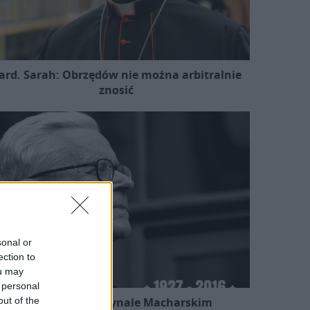
ard. Sarah: Obrzędów nie można arbitralnie
znosić
sonal or
ection to
ou may
 personal
out of the
Kard. Ryś o kardynale Macharskim