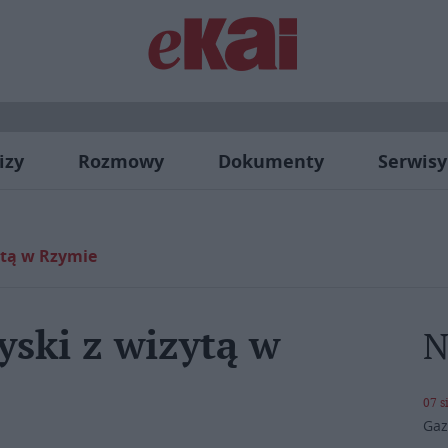
izy
Rozmowy
Dokumenty
Serwisy
ytą w Rzymie
ski z wizytą w
N
07 s
Gaz