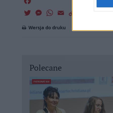
Facebook
Twitter
Messenger
WhatsApp
Email
Copy
Print
Link
Wersja do druku
Polecane
PATRONAT KAI