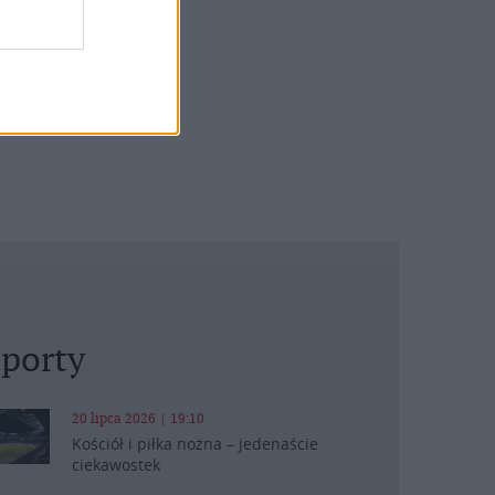
porty
20 lipca 2026 | 19:10
Kościół i piłka nożna – jedenaście
ciekawostek