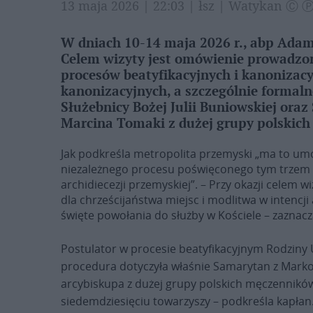
13 maja 2026 | 22:03 | łsz | Watykan Ⓒ 
W dniach 10-14 maja 2026 r., abp Adam
Celem wizyty jest omówienie prowadzon
procesów beatyfikacyjnych i kanonizacy
kanonizacyjnych, a szczególnie formal
Służebnicy Bożej Julii Buniowskiej oraz
Marcina Tomaki z dużej grupy polskich
Jak podkreśla metropolita przemyski „ma to umo
niezależnego procesu poświęconego tym trzem
archidiecezji przemyskiej”. – Przy okazji celem 
dla chrześcijaństwa miejsc i modlitwa w intencji
święte powołania do służby w Kościele – zaznacz
Postulator w procesie beatyfikacyjnym Rodziny
procedura dotyczyła właśnie Samarytan z Marko
arcybiskupa z dużej grupy polskich męczenników
siedemdziesięciu towarzyszy – podkreśla kapłan.