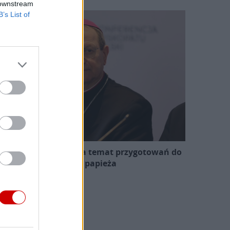
 downstream
B’s List of
zewodniczący KEP na temat przygotowań do
wizyty papieża