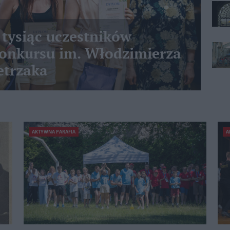
 tysiąc uczestników
nkursu im. Włodzimierza
etrzaka
AKTYWNA PARAFIA
A