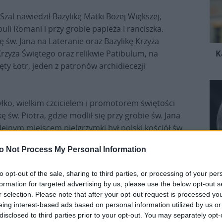
l nawiedził Bazylikę Matki Bożej Większej,
li Romani i przy grobie papieża Franciszka.
 św. Jana na Lateranie oraz Bazylikę Krzyża
Krzyża Świętego oraz relikwie Patibulum, na
K
ty Łotr, jeden z patronów archidiecezji
yłko, wielkim czcicielem i promotorem świętości
 św. Piotra, gdzie modlił się przy grobie św. Jana
Kolejnym miejscem pielgrzymki był polski kościół św.
ęści Papieskiego Kolegium Polskiego, którego
o Not Process My Personal Information
chalik.
to opt-out of the sale, sharing to third parties, or processing of your per
formation for targeted advertising by us, please use the below opt-out s
r selection. Please note that after your opt-out request is processed y
eing interest-based ads based on personal information utilized by us or
disclosed to third parties prior to your opt-out. You may separately opt-