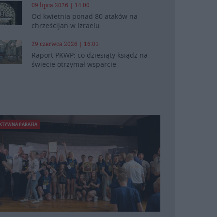
09 lipca 2026 | 14:00
Od kwietnia ponad 80 ataków na
chrześcijan w Izraelu
29 czerwca 2026 | 16:01
Raport PKWP: co dziesiąty ksiądz na
świecie otrzymał wsparcie
KTYWNA PARAFIA