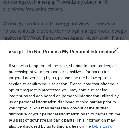
konsumujących energię. Prowadzimy obecnie 10
projektów fotowoltaicznych.
W ubiegłym roku miedziowy gigant złożył pierwszy w
Polsce wniosek o ocenę technologii małego modułowego
reaktora (SMR) do Państwowej Agencji Atomistyki. Plany
inwestycyjne miedziowego giganta obejmują również
ekai.pl -
Do Not Process My Personal Information
Morską Energetykę Wiatrową. W tym obszarze firma
współpracuje z TotalEnergies Renewables na podstawie
If you wish to opt-out of the sale, sharing to third parties, or
zawartego porozumienia o współpracy strategicznej.
processing of your personal or sensitive information for
targeted advertising by us, please use the below opt-out
Przedstawiciele zarządu KGHM zwracają uwagę, że miedź
section to confirm your selection. Please note that after your
jest surowcem, bez którego transformacja i
opt-out request is processed you may continue seeing
zrównoważony rozwój nie będą możliwe a to daje
interest-based ads based on personal information utilized by
us or personal information disclosed to third parties prior to
ogromne możliwości i szanse na rozwój gospodarczy
your opt-out. You may separately opt-out of the further
Polski.
disclosure of your personal information by third parties on the
IAB’s list of downstream participants. This information may
Światowe Forum Ekonomiczne w Davos, upływa w tym
also be disclosed by us to third parties on the
IAB’s List of