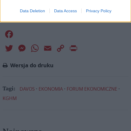
misję. Więcej informacji znajdziesz
tutaj
.
Data Deletion
Data Access
Privacy Policy
Facebook
Twitter
Messenger
WhatsApp
Email
Copy
Print
Link
Wersja do druku
DAVOS
EKONOMIA
FORUM EKONOMICZNE
Tagi:
KGHM