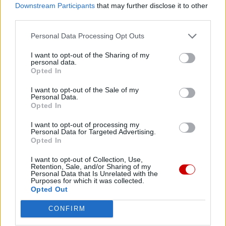
roku pod hasłem „Współpraca w podzielonym świecie”.
Downstream Participants
that may further disclose it to other
W wydarzeniu udział bierze blisko 2,5 tys. osób z całego
third parties.
świata.
Personal Data Processing Opt Outs
I want to opt-out of the Sharing of my
personal data.
Opted In
I want to opt-out of the Sale of my
Drogi Czytelniku,
Personal Data.
Opted In
cieszymy się, że odwiedzasz nasz portal. Jesteśmy
tu dla Ciebie!
I want to opt-out of processing my
Personal Data for Targeted Advertising.
Każdego dnia publikujemy najważniejsze
Opted In
informacje z życia Kościoła w Polsce i na świecie.
I want to opt-out of Collection, Use,
Jednak bez Twojej pomocy sprostanie temu
Retention, Sale, and/or Sharing of my
Personal Data that Is Unrelated with the
zadaniu będzie coraz trudniejsze.
Purposes for which it was collected.
Dlatego prosimy Cię o
wsparcie portalu eKAI.pl za
Opted Out
pośrednictwem serwisu Patronite.
CONFIRM
Dzięki Tobie będziemy mogli realizować naszą