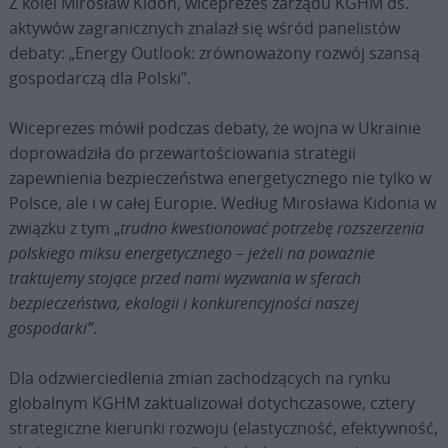
Z kolei Mirosław Kidoń, wiceprezes zarządu KGHM ds.
aktywów zagranicznych znalazł się wśród panelistów
debaty: „Energy Outlook: zrównoważony rozwój szansą
gospodarczą dla Polski”.
Wiceprezes mówił podczas debaty, że wojna w Ukrainie
doprowadziła do przewartościowania strategii
zapewnienia bezpieczeństwa energetycznego nie tylko w
Polsce, ale i w całej Europie. Według Mirosława Kidonia w
związku z tym „
trudno kwestionować potrzebę rozszerzenia
polskiego miksu energetycznego – jeżeli na poważnie
traktujemy stojące przed nami wyzwania w sferach
bezpieczeństwa, ekologii i konkurencyjności naszej
gospodarki”
.
Dla odzwierciedlenia zmian zachodzących na rynku
globalnym KGHM zaktualizował dotychczasowe, cztery
strategiczne kierunki rozwoju (elastyczność, efektywność,