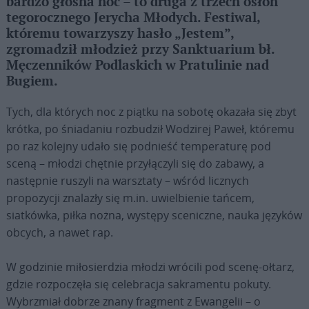
bardzo głośna noc – to druga z trzech osłon
tegorocznego Jerycha Młodych. Festiwal,
któremu towarzyszy hasło „Jestem”,
zgromadził młodzież przy Sanktuarium bł.
Męczenników Podlaskich w Pratulinie nad
Bugiem.
Tych, dla których noc z piątku na sobotę okazała się zbyt
krótka, po śniadaniu rozbudził Wodzirej Paweł, któremu
po raz kolejny udało się podnieść temperaturę pod
sceną – młodzi chętnie przyłączyli się do zabawy, a
następnie ruszyli na warsztaty – wśród licznych
propozycji znalazły się m.in. uwielbienie tańcem,
siatkówka, piłka nożna, występy sceniczne, nauka języków
obcych, a nawet rap.
W godzinie miłosierdzia młodzi wrócili pod scenę-ołtarz,
gdzie rozpoczęła się celebracja sakramentu pokuty.
Wybrzmiał dobrze znany fragment z Ewangelii – o