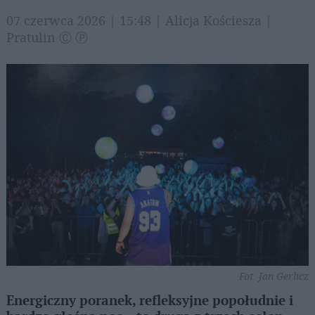
07 czerwca 2026 | 15:48 | Alicja Kościesza |
Pratulin Ⓒ Ⓟ
Fot. Jan Gerlicz
Energiczny poranek, refleksyjne popołudnie i