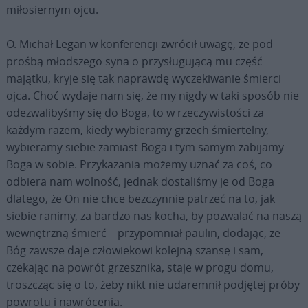
miłosiernym ojcu.
O. Michał Legan w konferencji zwrócił uwagę, że pod
prośbą młodszego syna o przysługującą mu część
majątku, kryje się tak naprawdę wyczekiwanie śmierci
ojca. Choć wydaje nam się, że my nigdy w taki sposób nie
odezwalibyśmy się do Boga, to w rzeczywistości za
każdym razem, kiedy wybieramy grzech śmiertelny,
wybieramy siebie zamiast Boga i tym samym zabijamy
Boga w sobie. Przykazania możemy uznać za coś, co
odbiera nam wolność, jednak dostaliśmy je od Boga
dlatego, że On nie chce bezczynnie patrzeć na to, jak
siebie ranimy, za bardzo nas kocha, by pozwalać na naszą
wewnętrzną śmierć – przypomniał paulin, dodając, że
Bóg zawsze daje człowiekowi kolejną szansę i sam,
czekając na powrót grzesznika, staje w progu domu,
troszcząc się o to, żeby nikt nie udaremnił podjętej próby
powrotu i nawrócenia.