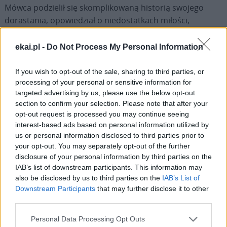
Mówca podzielił się skomplikowaną historią swojego
dorastania, opowiedział o niedostatkach miłości,
osiedlowych „studiach z patologii” i o tym, że właśnie
takiego poplątanego, stojącego na zewnątrz Kościoła,
ekai.pl -
Do Not Process My Personal Information
odnalazł go Bóg. Michał przyznał, że w jego nawróceniu
kluczową rolę odegrał katecheta, który potrafił znaleźć z
If you wish to opt-out of the sale, sharing to third parties, or
processing of your personal or sensitive information for
uczniami wspólny język i pokazał, że modlitwa, także ta o
targeted advertising by us, please use the below opt-out
bardzo przyziemne sprawy, jak pieniądze, naprawdę jest
section to confirm your selection. Please note that after your
wysłuchiwana.
opt-out request is processed you may continue seeing
interest-based ads based on personal information utilized by
W świadectwie bardzo mocno wybrzmiał apel o wejście w
us or personal information disclosed to third parties prior to
życie
Kościoła
na serio, o to, by zatroszczyć się o osobistą
your opt-out. You may separately opt-out of the further
disclosure of your personal information by third parties on the
relację z Bogiem i szukać formacji we wspólnotach. By
IAB’s list of downstream participants. This information may
pozwolić Bogu zadziałać w swoim życiu, po to, by świecić
also be disclosed by us to third parties on the
IAB’s List of
Jego blaskiem tam, gdzie się pojawiamy i być
Downstream Participants
that may further disclose it to other
prawdziwymi świadkami Chrystusa.
third parties.
Personal Data Processing Opt Outs
Ostatnim punktem programu były koncerty Anatoma (do