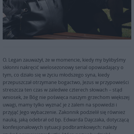
Fot. Jan Gerlicz
O. Legan zauważył, że w momencie, kiedy my bylibyśmy
skłonni nakręcić wielosezonowy serial opowiadający o
tym, co działo się w życiu młodszego syna, kiedy
przepuszczał otrzymane bogactwo, Jezus w przypowieści
streszcza ten czas w zaledwie czterech słowach – stąd
wniosek, że Bóg nie poświęca naszym grzechom większej
uwagi, mamy tylko wyznać je z żalem na spowiedzi i
przyjąć Jego wybaczenie. Zakonnik podzielił się również
nauką, jaką odebrał od bp. Edwarda Dajczaka, dotyczącą
konfesjonałowych sytuacji podbramkowych: należy