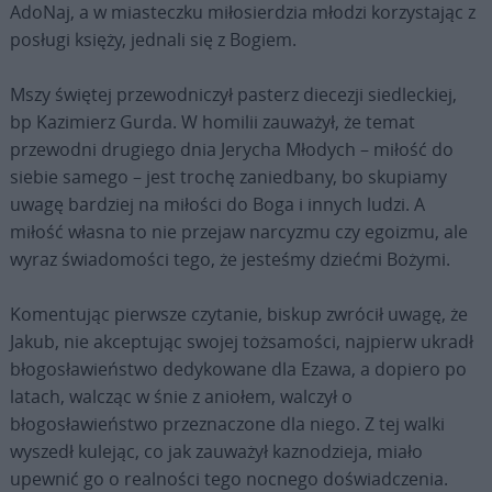
AdoNaj, a w miasteczku miłosierdzia młodzi korzystając z
posługi księży, jednali się z Bogiem.
Mszy świętej przewodniczył pasterz diecezji siedleckiej,
bp Kazimierz Gurda. W homilii zauważył, że temat
przewodni drugiego dnia Jerycha Młodych – miłość do
siebie samego – jest trochę zaniedbany, bo skupiamy
uwagę bardziej na miłości do Boga i innych ludzi. A
miłość własna to nie przejaw narcyzmu czy egoizmu, ale
wyraz świadomości tego, że jesteśmy dziećmi Bożymi.
Komentując pierwsze czytanie, biskup zwrócił uwagę, że
Jakub, nie akceptując swojej tożsamości, najpierw ukradł
błogosławieństwo dedykowane dla Ezawa, a dopiero po
latach, walcząc w śnie z aniołem, walczył o
błogosławieństwo przeznaczone dla niego. Z tej walki
wyszedł kulejąc, co jak zauważył kaznodzieja, miało
upewnić go o realności tego nocnego doświadczenia.