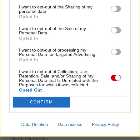
którego gościnnie dołączyli PAX i KaPe, prowadzący
I want to opt-out of the Sharing of my
personal data.
wcześniej warsztaty) oraz zespołu niemaGOtu. Oba
Opted In
występy stały się także przestrzenią ewangelizacji. Ze
sceny wybrzmiał silny przekaz o potrzebie odkrycia
I want to opt-out of the Sale of my
Personal Data.
swojego powołania, jako warunku bycia szczęśliwym,
Opted In
oraz wezwanie do ufnego wpatrzenia w Jezusa,
I want to opt-out of processing my
zobaczenia na sobie kropli Jego krwi, i decyzji o
Personal Data for Targeted Advertising.
zanurzeniu życia w Bogu.
Opted In
I want to opt-out of Collection, Use,
Partnerem wydarzenia jest Województwo Lubelskie –
Retention, Sale, and/or Sharing of my
Personal Data that Is Unrelated with the
Urząd Marszałkowski Województwa Lubelskiego.
Purposes for which it was collected.
Opted Out
Partnerem wydarzenia jest Samorząd Województwa
Mazowieckiego.
CONFIRM
Data Deletion
Data Access
Privacy Policy
Drogi Czytelniku,