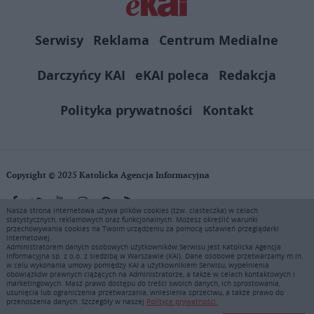
Serwisy
Reklama
Centrum Medialne
Darczyńcy KAI
eKAI poleca
Redakcja
Polityka prywatności
Kontakt
Copyright © 2025 Katolicka Agencja Informacyjna
Nasza strona internetowa używa plików cookies (tzw. ciasteczka) w celach
statystycznych, reklamowych oraz funkcjonalnych. Możesz określić warunki
KAI zastrzega wszelkie prawa do serwisu. Użytkownicy mogą pobierać
przechowywania cookies na Twoim urządzeniu za pomocą ustawień przeglądarki
i drukować fragmenty zawartości serwisu internetowego www.ekai.pl
internetowej.
wyłącznie do użytku osobistego. Publikacja, rozpowszechnianie
Administratorem danych osobowych użytkowników Serwisu jest Katolicka Agencja
Informacyjna sp. z o.o. z siedzibą w Warszawie (KAI). Dane osobowe przetwarzamy m.in.
zawartości niniejszego serwisu lub jej sprzedaż (także framing i in.
w celu wykonania umowy pomiędzy KAI a użytkownikiem Serwisu, wypełnienia
podobne metody), są bez uprzedniej pisemnej zgody KAI zabronione i
obowiązków prawnych ciążących na Administratorze, a także w celach kontaktowych i
stanowią naruszenie ustaw o prawie autorskim, ochronie baz danych i
marketingowych. Masz prawo dostępu do treści swoich danych, ich sprostowania,
usunięcia lub ograniczenia przetwarzania, wniesienia sprzeciwu, a także prawo do
uczciwej konkurencji - będą ścigane przy pomocy wszelkich
przenoszenia danych. Szczegóły w naszej
Polityce prywatności.
dostępnych środków prawnych. Zapraszamy do prenumeraty serwisu