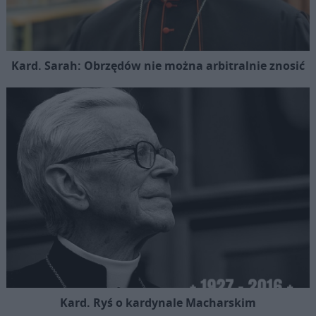
Kard. Sarah: Obrzędów nie można arbitralnie znosić
Kard. Ryś o kardynale Macharskim