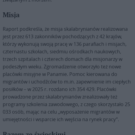
Misja
Raport podkreśla, że misja skalabrynianów realizowana
jest przez 613 zakonników pochodzących z 42 krajów,
którzy wykonują swoją pracę w 136 parafiach i misjach,
czternastu szkołach, siedmiu ośrodkach naukowych,
trzech szpitalach i czterech domach dla misjonarzy w
podeszłym wieku. Zgromadzenie otworzyło też nowe
placówki misyjne w Panamie. Pomoc kierowana do
migrantów i uchodźców to m.in. zapewnienie im ciepłych
posiłków – w 2025 r. rozdano ich 354 429. Placówki
prowadzone przez skalabrynianów zrealizowały też
programy szkolenia zawodowego, z czego skorzystało 25
033 osób, mając na celu „wyposażenie migrantów w
umiejętności i wsparcie ich wejścia na rynek pracy”.
Razem ze świeckimi