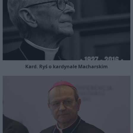
Kard. Ryś o kardynale Macharskim