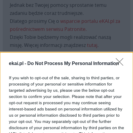
Jednak bez Twojej pomocy sprostanie temu
zadaniu będzie coraz trudniejsze.
Dlatego prosimy Cię o
wsparcie portalu eKAI.pl za
pośrednictwem serwisu Patronite.
Dzięki Tobie będziemy mogli realizować naszą
misję. Więcej informacji znajdziesz
tutaj
.
ekai.pl -
Do Not Process My Personal Information
Facebook
If you wish to opt-out of the sale, sharing to third parties, or
processing of your personal or sensitive information for
targeted advertising by us, please use the below opt-out
Twitter
Messenger
WhatsApp
Email
Copy
Print
section to confirm your selection. Please note that after your
Link
opt-out request is processed you may continue seeing
Wersja do druku
interest-based ads based on personal information utilized by
us or personal information disclosed to third parties prior to
your opt-out. You may separately opt-out of the further
disclosure of your personal information by third parties on the
MIGRANCI
POMOC
Tagi: