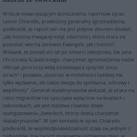
W liście towarzyszącym dorocznemu raportowi ojciec
Leonir Chiarello, przełożony generalny zgromadzenia,
podkreślił, że raport ten nie jest jedynie zbiorem działań,
„ale historią trwającej misji, obecności, która stara się
pozostać wierna zarówno Ewangelii, jak i historii”.
Wskazał, że ponad sto lat po śmierci założyciela, św. Jana
Chrzciciela Scalabriniego, charyzmat zgromadzenia nadal
oferuje „proroczą wizję pozwalającą spojrzeć poza
strach” i pozwala „dostrzec w mobilności ludzkiej nie
tylko wyzwanie, ale także okazję do spotkania, odnowy i
wspólnoty”. Generał skalabrynianów wskazał, że praca na
rzecz migrantów nie spoczywa wyłącznie na księżach i
zakonnikach, ale jest możliwa również dzięki
zaangażowaniu „świeckich, którzy dzielą charyzmat
skalabrynianów”. W tym kontekście ojciec Chiarello
podkreślił, że współodpowiedzialność stała się jednym z
najbardziej znaczących przejawów codziennej misji, w