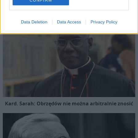
CONFIRM
Data Deletion
Data Access
Privacy Policy
Kard. Sarah: Obrzędów nie można arbitralnie znosić