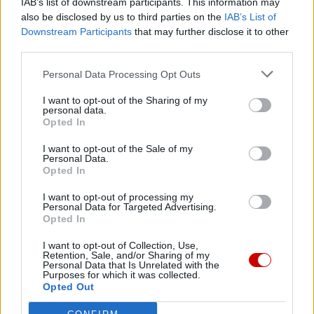
IAB’s list of downstream participants. This information may
also be disclosed by us to third parties on the
IAB’s List of
Downstream Participants
that may further disclose it to other
third parties.
Najnowsze
Personal Data Processing Opt Outs
I want to opt-out of the Sharing of my
personal data.
08 sierpnia 2026 | 21:07
Opted In
Coca-Cola dyskryminuje Jezusa Króla?
I want to opt-out of the Sale of my
08 sierpnia 2026 | 20:19
Personal Data.
Opted In
Siostra Wolfers: w czasach kryzysu radość ma siłę polityczną
I want to opt-out of processing my
08 sierpnia 2026 | 19:04
Personal Data for Targeted Advertising.
SIGNIS 2026: komunikacja w służbie Ewangelii
Opted In
08 sierpnia 2026 | 18:23
I want to opt-out of Collection, Use,
Retention, Sale, and/or Sharing of my
Papież: w św. Agacie kontemplujemy zwycięstwo miłości nad
Personal Data that Is Unrelated with the
śmiercią
Purposes for which it was collected.
Opted Out
Popularne