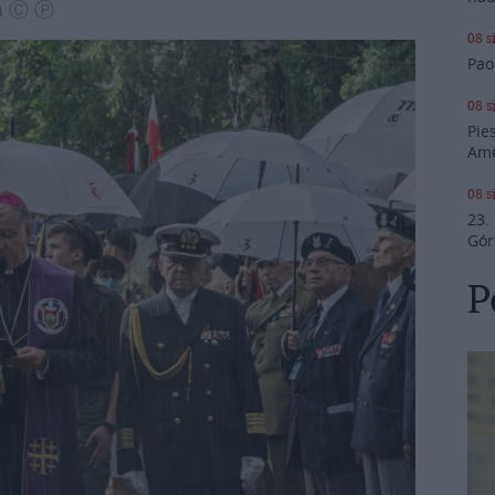
wa Ⓒ Ⓟ
08 s
Pao
08 s
Pie
Ame
08 s
23.
Gór
P