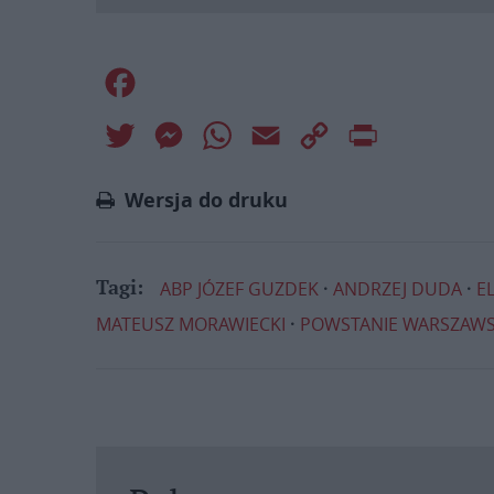
Facebook
Twitter
Messenger
WhatsApp
Email
Copy
Print
Link
Wersja do druku
ABP JÓZEF GUZDEK
ANDRZEJ DUDA
E
Tagi:
MATEUSZ MORAWIECKI
POWSTANIE WARSZAWS