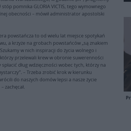
U stóp pomnika GLORIA VICTIS, tego wymownego
nej obecności – mówił administrator apostolski
a powstańcza to od wielu lat miejsce spotykań
rywu, a krzyże na grobach powstańców „są znakiem
 Szukamy w nich inspiracji do życia wolnego i
którzy przelewali krew w obronie suwerenności
y spłacić dług wdzięczności wobec tych, którzy na
wystarczy”. – Trzeba zrobić krok w kierunku
wrócili do naszych domów lepsi a nasze życie
 – zachęcał.
Pr