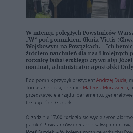
W intencji poległych Powstańców Warsz
„W” pod pomnikiem Gloria Victis (Ch
Wojskowym na Powązkach. – Ich heroicz
źródłem natchnień dla nas i kolejnych 
rocznicę bohaterskiego zrywu abp Józef
nominat, administrator apostolski Ord
Pod pomnik przybyli prezydent
Andrzej Duda
, 
Tomasz Grodzki, premier
Mateusz Morawiecki
, 
przedstawiciele rządu, parlamentu, generałowi
też abp Józef Guzdek.
O godzinie 17.00 rozległo się wycie syren al
pamięć Powstańców uczczono salwą honorową. M
Józef Guzdek. – W kolejną rocznicę wybuchu Po