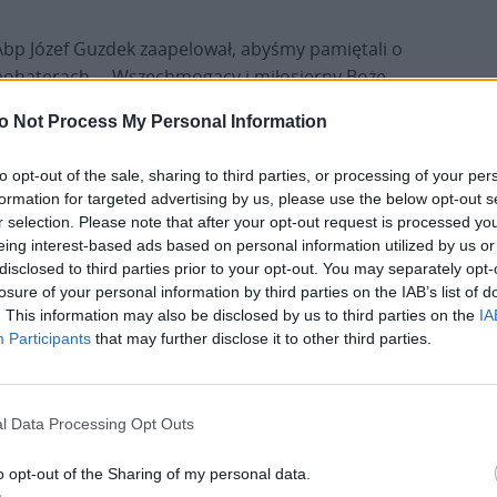
Abp Józef Guzdek zaapelował, abyśmy pamiętali o
bohaterach. – Wszechmogący i miłosierny Boże,
spraw, aby „zwyciężeni, lecz niepokonani” dostąpili
o Not Process My Personal Information
radości wiecznego przebywania z Tobą w gronie
zbawionych. Niech wciąż żyją w naszej pamięci. Ich
to opt-out of the sale, sharing to third parties, or processing of your per
heroiczna miłość Ojczyzny niech będzie źródłem
formation for targeted advertising by us, please use the below opt-out s
natchnień dla nas i kolejnych pokoleń Polaków –
r selection. Please note that after your opt-out request is processed y
powiedział.
eing interest-based ads based on personal information utilized by us or
disclosed to third parties prior to your opt-out. You may separately opt-
losure of your personal information by third parties on the IAB’s list of
Pod pomnikiem złożyli wieńce m.in. prezydent,
. This information may also be disclosed by us to third parties on the
IA
przedstawiciele rządu, Sejmu i Senatu, władz
Participants
that may further disclose it to other third parties.
miasta, Powstańcy Warszawscy oraz mieszkańcy
akże po zakończeniu uroczystości.
l Data Processing Opt Outs
is jest od wielu lat centralnym punktem
 Powązkach odwiedza w tym dniu kilkanaście
o opt-out of the Sharing of my personal data.
czych liczy już kilkadziesiąt lat i była