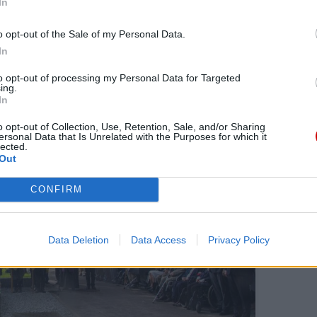
In
. Dziś na cmentarz przychodzi już czwarte
o opt-out of the Sale of my Personal Data.
In
to opt-out of processing my Personal Data for Targeted
ing.
In
o opt-out of Collection, Use, Retention, Sale, and/or Sharing
ersonal Data that Is Unrelated with the Purposes for which it
lected.
Out
CONFIRM
Data Deletion
Data Access
Privacy Policy