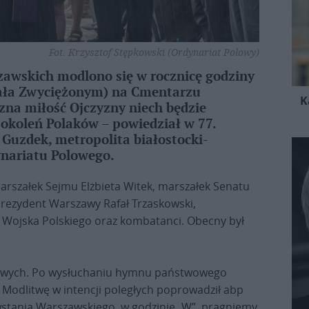
Fot. Krzysztof Stępkowski (Ordynariat Polowy)
awskich modlono się w rocznicę godziny
wała Zwyciężonym) na Cmentarzu
K
na miłość Ojczyzny niech będzie
pokoleń Polaków – powiedział w 77.
 Guzdek, metropolita białostocki-
ynariatu Polowego.
marszałek Sejmu Elżbieta Witek, marszałek Senatu
prezydent Warszawy Rafał Trzaskowski,
e Wojska Polskiego oraz kombatanci. Obecny był
armowych. Po wysłuchaniu hymnu państwowego
odlitwę w intencji poległych poprowadził abp
wstania Warszawskiego, w godzinie „W”, pragniemy