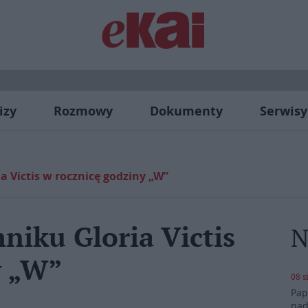
izy
Rozmowy
Dokumenty
Serwisy
 Victis w rocznicę godziny „W”
niku Gloria Victis
N
y „W”
08 s
Pap
nad