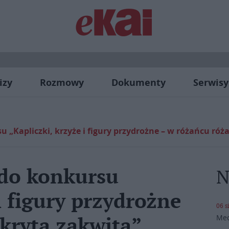
izy
Rozmowy
Dokumenty
Serwisy
u „Kapliczki, krzyże i figury przydrożne – w różańcu róż
 do konkursu
N
i figury przydrożne
06 s
Med
kryta zakwita”