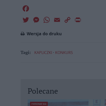
Facebook
Twitter
Messenger
WhatsApp
Email
Copy
Print
Link
Wersja do druku
KAPLICZKI
KONKURS
Tagi:
Polecane
PATRONAT KAI