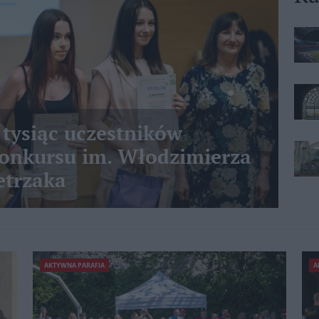
 tysiąc uczestników
nkursu im. Włodzimierza
etrzaka
AKTYWNA PARAFIA
A