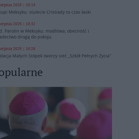
ierpnia 2026 | 20:19
kupi Meksyku: stulecie Cristiady to czas łaski
ierpnia 2026 | 18:32
d. Parolin w Meksyku: modlitwa, obecność i
adectwo drogą do pokoju
ierpnia 2026 | 18:28
dacja Małych Stópek tworzy sieć „Szkół Pełnych Życia”
opularne