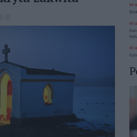
06 s
Bis
 Ⓒ Ⓟ
06 s
Kar
świ
06 s
Fun
P