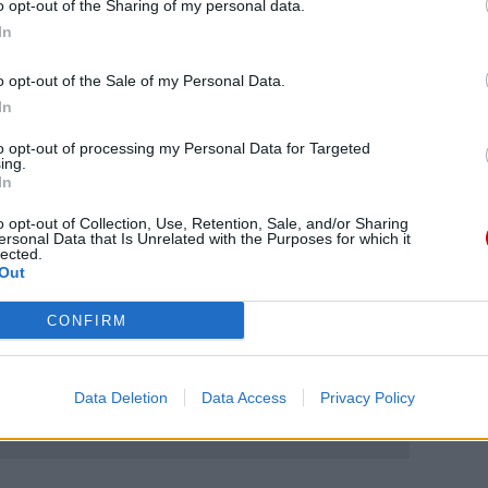
o opt-out of the Sharing of my personal data.
Konkursu.
In
Szczegóły konkursu oraz regulamin dostępne na
o opt-out of the Sale of my Personal Data.
stronie
www.przydroznekapliczki.pl
oraz
In
www.chaber-polski.pl
.
to opt-out of processing my Personal Data for Targeted
ing.
In
o opt-out of Collection, Use, Retention, Sale, and/or Sharing
ersonal Data that Is Unrelated with the Purposes for which it
lected.
Out
eśmy tu dla Ciebie!
macje z życia Kościoła w Polsce i na świecie.
CONFIRM
daniu będzie coraz trudniejsze.
.pl za pośrednictwem serwisu Patronite.
Data Deletion
Data Access
Privacy Policy
 misję. Więcej informacji znajdziesz
tutaj
.