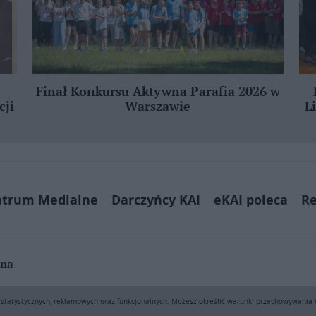
Finał Konkursu Aktywna Parafia 2026 w
cji
Warszawie
L
ntrum Medialne
Darczyńcy KAI
eKAI poleca
Re
jna
ą pobierać i drukować fragmenty zawartości serwisu internetowego www.e
h statystycznych, reklamowych oraz funkcjonalnych. Możesz określić warunki przechowywania
sprzedaż (także framing i in. podobne metody), są bez uprzedniej pisemn