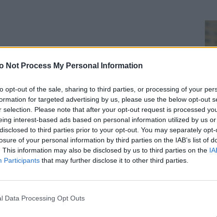
o Not Process My Personal Information
 pięciu zgłoszeń w ciągu trwania konkursu. Po
to opt-out of the sale, sharing to third parties, or processing of your per
formation for targeted advertising by us, please use the below opt-out s
nkursowe wybierze (jedną) najlepszą fotografię
r selection. Please note that after your opt-out request is processed y
.
eing interest-based ads based on personal information utilized by us or
disclosed to third parties prior to your opt-out. You may separately opt-
Wybór najlepszych fotografii wraz z opisami
losure of your personal information by third parties on the IAB’s list of
ogłoszony zostanie przez jury za pośrednictwem
. This information may also be disclosed by us to third parties on the
IA
K
Participants
that may further disclose it to other third parties.
strony internetowej
www.przydroznekapliczki.pl
.
Organizator zastrzega sobie prawo do wyłonienia
większej liczby zwycięzców Konkursu oraz
l Data Processing Opt Outs
przyznania wyróżnień dla pozostałych Uczestników