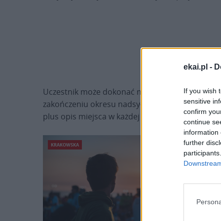
ekai.pl -
D
Uczestnik może dokonać maksymalnie dwudziestu
If you wish 
sensitive in
zakończeniu okresu nadsyłania zgłoszeń jury ko
confirm you
plus opis miejsca w każdej z kategorii wiekowych
continue se
information 
further disc
KRAKOWSKA
participants
Downstream 
Persona