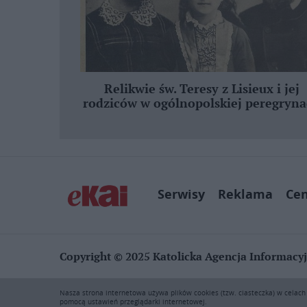
Relikwie św. Teresy z Lisieux i jej
rodziców w ogólnopolskiej peregryna
Serwisy
Reklama
Ce
Copyright © 2025 Katolicka Agencja Informacy
KAI zastrzega wszelkie prawa do serwisu. Użytkownicy mog
Nasza strona internetowa używa plików cookies (tzw. ciasteczka) w celac
rozpowszechnianie zawartości niniejszego serwisu lub jej 
pomocą ustawień przeglądarki internetowej.