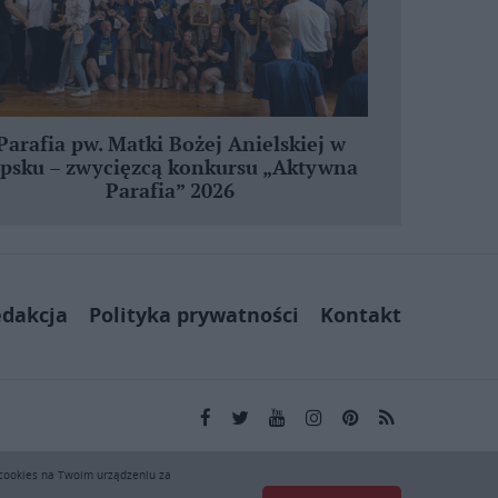
Parafia pw. Matki Bożej Anielskiej w
ipsku – zwycięzcą konkursu „Aktywna
Parafia” 2026
dakcja
Polityka prywatności
Kontakt
kai.pl wyłącznie do użytku osobistego. Publikacja,
 cookies na Twoim urządzeniu za
ej zgody KAI zabronione i stanowią naruszenie ustaw o