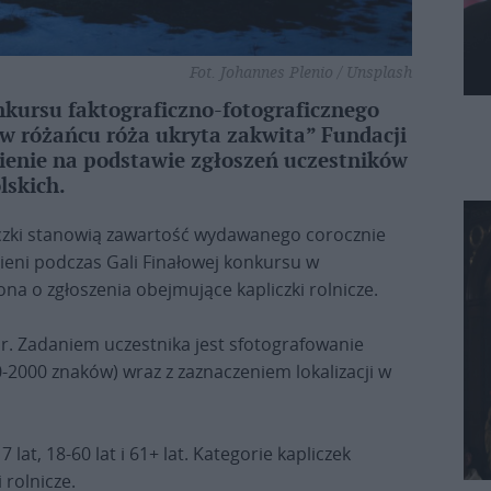
Fot. Johannes Plenio / Unsplash
onkursu faktograficzno-fotograficznego
– w różańcu róża ukryta zakwita” Fundacji
nienie na podstawie zgłoszeń uczestników
lskich.
czki stanowią zawartość wydawanego corocznie
żnieni podczas Gali Finałowej konkursu w
na o zgłoszenia obejmujące kapliczki rolnicze.
 r. Zadaniem uczestnika jest sfotografowanie
0-2000 znaków) wraz z zaznaczeniem lokalizacji w
lat, 18-60 lat i 61+ lat. Kategorie kapliczek
 rolnicze.