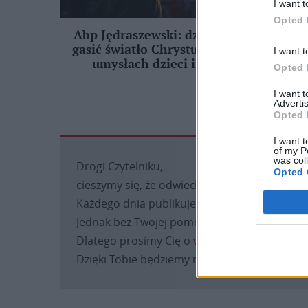
I want t
Opted 
Abp Jędraszewski: dziś próbuje się
gasić światło Chrystusa w sercach i
I want t
umysłach dzieci i młodzieży
Opted 
I want 
Advertis
Opted 
I want t
of my P
was col
Drogi Czytelniku,
Opted 
cieszymy się, że odwiedzasz nasz portal. Jest
Każdego dnia publikujemy najważniejsze infor
Jednak bez Twojej pomocy sprostanie temu za
Dlatego prosimy Cię o
wsparcie portalu eKAI
Dzięki Tobie będziemy mogli realizować naszą