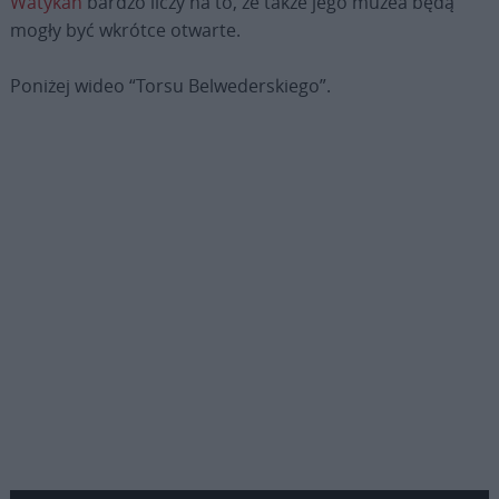
Watykan
bardzo liczy na to, że także jego muzea będą
mogły być wkrótce otwarte.
Poniżej wideo “Torsu Belwederskiego”.