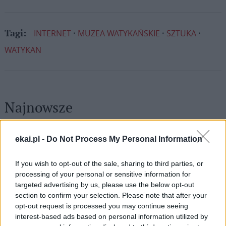
INTERNET
MUZEA WATYKAŃSKIE
SZTUKA
Tagi:
WATYKAN
Najnowsze
06 sierpnia 2026 | 20:44
ekai.pl -
Do Not Process My Personal Information
Medziugorie: zakończył się 37. Mladifest
If you wish to opt-out of the sale, sharing to third parties, or
06 sierpnia 2026 | 20:19
processing of your personal or sensitive information for
Biskupi Meksyku: stulecie Cristiady to czas łaski
targeted advertising by us, please use the below opt-out
06 sierpnia 2026 | 18:32
section to confirm your selection. Please note that after your
opt-out request is processed you may continue seeing
Kard. Parolin w Meksyku: modlitwa, obecność i świadectwo
drogą do pokoju
interest-based ads based on personal information utilized by