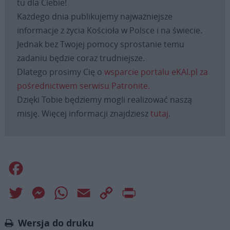
tu dla Ciebie!
Każdego dnia publikujemy najważniejsze
informacje z życia Kościoła w Polsce i na świecie.
Jednak bez Twojej pomocy sprostanie temu
zadaniu będzie coraz trudniejsze.
Dlatego prosimy Cię o
wsparcie portalu eKAI.pl za
pośrednictwem serwisu Patronite.
Dzięki Tobie będziemy mogli realizować naszą
misję. Więcej informacji znajdziesz
tutaj
.
Facebook
Twitter
Messenger
WhatsApp
Email
Copy
Print
Link
Wersja do druku