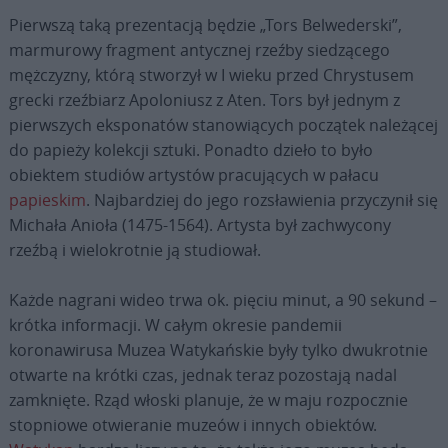
Pierwszą taką prezentacją będzie „Tors Belwederski”,
marmurowy fragment antycznej rzeźby siedzącego
mężczyzny, którą stworzył w I wieku przed Chrystusem
grecki rzeźbiarz Apoloniusz z Aten. Tors był jednym z
pierwszych eksponatów stanowiących początek należącej
do papieży kolekcji sztuki. Ponadto dzieło to było
obiektem studiów artystów pracujących w pałacu
papieskim
. Najbardziej do jego rozsławienia przyczynił się
Michała Anioła (1475-1564). Artysta był zachwycony
rzeźbą i wielokrotnie ją studiował.
Każde nagrani wideo trwa ok. pięciu minut, a 90 sekund –
krótka informacji. W całym okresie pandemii
koronawirusa Muzea Watykańskie były tylko dwukrotnie
otwarte na krótki czas, jednak teraz pozostają nadal
zamknięte. Rząd włoski planuje, że w maju rozpocznie
stopniowe otwieranie muzeów i innych obiektów.