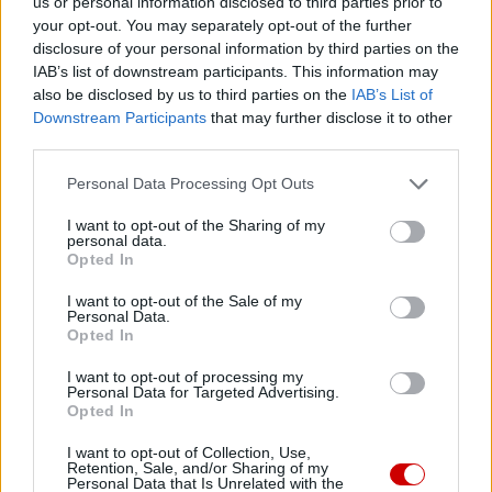
us or personal information disclosed to third parties prior to
06 sierpnia 2026 | 18:28
your opt-out. You may separately opt-out of the further
Fundacja Małych Stópek tworzy sieć „Szkół Pełnych Życia”
disclosure of your personal information by third parties on the
IAB’s list of downstream participants. This information may
Popularne
also be disclosed by us to third parties on the
IAB’s List of
Downstream Participants
that may further disclose it to other
third parties.
Personal Data Processing Opt Outs
I want to opt-out of the Sharing of my
personal data.
Opted In
I want to opt-out of the Sale of my
Personal Data.
Opted In
I want to opt-out of processing my
Personal Data for Targeted Advertising.
Opted In
I want to opt-out of Collection, Use,
Retention, Sale, and/or Sharing of my
Ministerstwo Sprawiedliwości: kościelna Komisja ds.
Personal Data that Is Unrelated with the