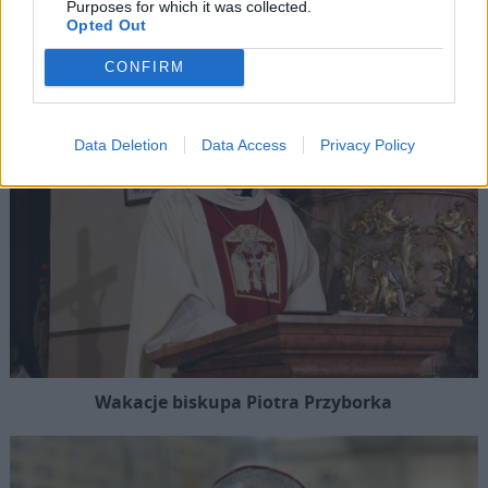
Purposes for which it was collected.
wykorzystania seksualnego małoletnich niezgodna z
Opted Out
prawem
CONFIRM
Data Deletion
Data Access
Privacy Policy
Wakacje biskupa Piotra Przyborka