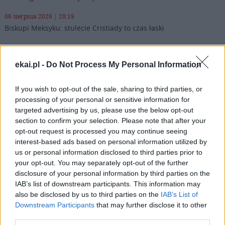
06 sierpnia 2026 | 20:19
Biskupi Meksyku: stulecie Cristiady to czas łaski
06 sierpnia 2026 | 18:32
Kard. Parolin w Meksyku: modlitwa, obecność i świadectwo
ekai.pl -
Do Not Process My Personal Information
drogą do pokoju
06 sierpnia 2026 | 18:28
If you wish to opt-out of the sale, sharing to third parties, or
Fundacja Małych Stópek tworzy sieć „Szkół Pełnych Życia”
processing of your personal or sensitive information for
targeted advertising by us, please use the below opt-out
Popularne
section to confirm your selection. Please note that after your
opt-out request is processed you may continue seeing
interest-based ads based on personal information utilized by
us or personal information disclosed to third parties prior to
your opt-out. You may separately opt-out of the further
disclosure of your personal information by third parties on the
IAB’s list of downstream participants. This information may
also be disclosed by us to third parties on the
IAB’s List of
Downstream Participants
that may further disclose it to other
third parties.