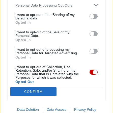
Personal Data Processing Opt Outs
I want to opt-out of the Sharing of my
personal data.
Opted In
I want to opt-out of the Sale of my
Ministerstwo Sprawiedliwości: kościelna Komisja ds.
Personal Data.
Opted In
wykorzystania seksualnego małoletnich niezgodna z
prawem
I want to opt-out of processing my
Personal Data for Targeted Advertising.
Opted In
I want to opt-out of Collection, Use,
Retention, Sale, and/or Sharing of my
Personal Data that Is Unrelated with the
Purposes for which it was collected.
Opted Out
CONFIRM
Data Deletion
Data Access
Privacy Policy