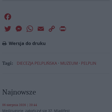
Facebook
Twitter
Messenger
WhatsApp
Email
Copy
Print
Link
Wersja do druku
DIECEZJA PELPLIŃSKA
MUZEUM
PELPLIN
Tagi:
Najnowsze
06 sierpnia 2026 | 20:44
Medziugorie: zakończył się 37. Mladifest