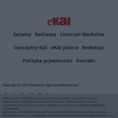
Serwisy
Reklama
Centrum Medialne
Darczyńcy KAI
eKAI poleca
Redakcja
Polityka prywatności
Kontakt
Copyright © 2025 Katolicka Agencja Informacyjna
Nasza strona internetowa używa plików cookies (tzw. ciasteczka) w celach
statystycznych, reklamowych oraz funkcjonalnych. Możesz określić warunki
KAI zastrzega wszelkie prawa do serwisu. Użytkownicy mogą pobierać
przechowywania cookies na Twoim urządzeniu za pomocą ustawień przeglądarki
i drukować fragmenty zawartości serwisu internetowego www.ekai.pl
internetowej.
wyłącznie do użytku osobistego. Publikacja, rozpowszechnianie
Administratorem danych osobowych użytkowników Serwisu jest Katolicka Agencja
Informacyjna sp. z o.o. z siedzibą w Warszawie (KAI). Dane osobowe przetwarzamy m.in.
zawartości niniejszego serwisu lub jej sprzedaż (także framing i in.