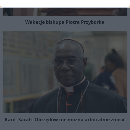
Wakacje biskupa Piotra Przyborka
Kard. Sarah: Obrzędów nie można arbitralnie znosić