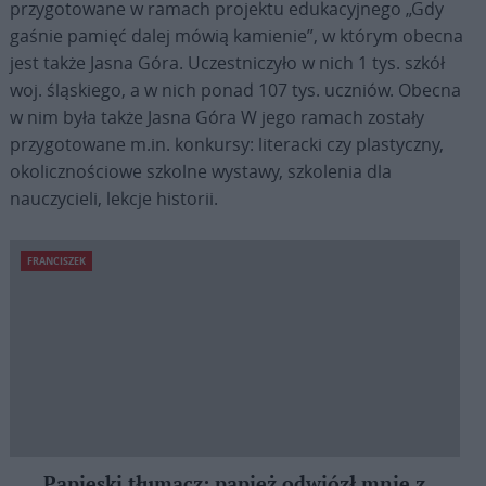
przygotowane w ramach projektu edukacyjnego „Gdy
gaśnie pamięć dalej mówią kamienie”, w którym obecna
jest także Jasna Góra. Uczestniczyło w nich 1 tys. szkół
woj. śląskiego, a w nich ponad 107 tys. uczniów. Obecna
w nim była także Jasna Góra W jego ramach zostały
przygotowane m.in. konkursy: literacki czy plastyczny,
okolicznościowe szkolne wystawy, szkolenia dla
nauczycieli, lekcje historii.
FRANCISZEK
Papieski tłumacz: papież odwiózł mnie z