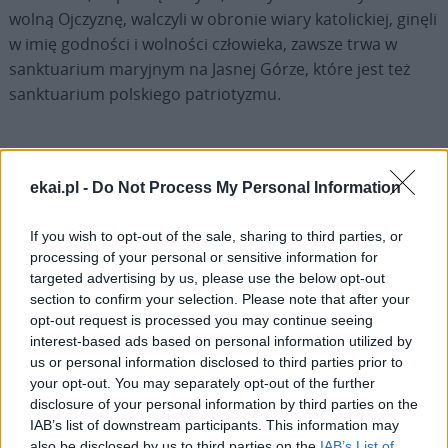
wolną Ojczyznę, walczyli w obronie wiary katolickiej, ginęli
w imię godności i wolności człowieka, zawsze trwa w
sanktuarium maryjnym na Jasnej Górze, które jest też
sanktuarium polskiego patriotyzmu.
ekai.pl -
Do Not Process My Personal Information
Drogi Czytelniku,
If you wish to opt-out of the sale, sharing to third parties, or
cieszymy się, że odwiedzasz nasz portal. Jesteśmy
processing of your personal or sensitive information for
tu dla Ciebie!
targeted advertising by us, please use the below opt-out
section to confirm your selection. Please note that after your
Każdego dnia publikujemy najważniejsze
opt-out request is processed you may continue seeing
informacje z życia Kościoła w Polsce i na świecie.
interest-based ads based on personal information utilized by
Jednak bez Twojej pomocy sprostanie temu
us or personal information disclosed to third parties prior to
zadaniu będzie coraz trudniejsze.
your opt-out. You may separately opt-out of the further
disclosure of your personal information by third parties on the
Dlatego prosimy Cię o
wsparcie portalu eKAI.pl za
IAB’s list of downstream participants. This information may
pośrednictwem serwisu Patronite.
also be disclosed by us to third parties on the
IAB’s List of