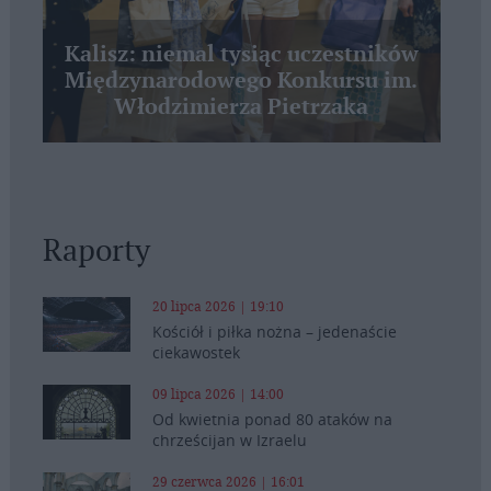
Kalisz: niemal tysiąc uczestników
Międzynarodowego Konkursu im.
Włodzimierza Pietrzaka
Raporty
20 lipca 2026 | 19:10
Kościół i piłka nożna – jedenaście
ciekawostek
09 lipca 2026 | 14:00
Od kwietnia ponad 80 ataków na
chrześcijan w Izraelu
29 czerwca 2026 | 16:01