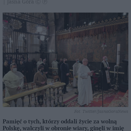
| Jasna Góra Ⓒ Ⓟ
Fot. Twitter/JasnaGoraNews
Pamięć o tych, którzy oddali życie za wolną
Polskę, walczyli w obronie wiary, ginęli w imię