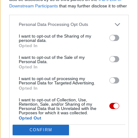
Dzięki Tobie będziemy mogli realizować naszą
Downstream Participants
that may further disclose it to other
third parties.
misję. Więcej informacji znajdziesz
tutaj
.
Personal Data Processing Opt Outs
I want to opt-out of the Sharing of my
personal data.
Opted In
Facebook
I want to opt-out of the Sale of my
Twitter
Messenger
WhatsApp
Email
Copy
Print
Personal Data.
Opted In
Link
Wersja do druku
I want to opt-out of processing my
Personal Data for Targeted Advertising.
Opted In
I want to opt-out of Collection, Use,
ANDRZEJ DUDA
JASNA GÓRA
KOPALNIA WUJEK
Tagi:
Retention, Sale, and/or Sharing of my
Personal Data that Is Unrelated with the
Purposes for which it was collected.
O. SAMUEL PACHOLSKI
STAN WOJENNY
Opted Out
CONFIRM