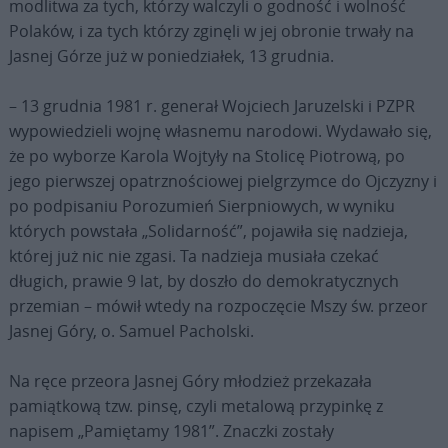
modlitwa za tych, którzy walczyli o godność i wolność
Polaków, i za tych którzy zginęli w jej obronie trwały na
Jasnej Górze już w poniedziałek, 13 grudnia.
– 13 grudnia 1981 r. generał Wojciech Jaruzelski i PZPR
wypowiedzieli wojnę własnemu narodowi. Wydawało się,
że po wyborze Karola Wojtyły na Stolicę Piotrową, po
jego pierwszej opatrznościowej pielgrzymce do Ojczyzny i
po podpisaniu Porozumień Sierpniowych, w wyniku
których powstała „Solidarność”, pojawiła się nadzieja,
której już nic nie zgasi. Ta nadzieja musiała czekać
długich, prawie 9 lat, by doszło do demokratycznych
przemian – mówił wtedy na rozpoczęcie Mszy św. przeor
Jasnej Góry, o. Samuel Pacholski.
Na ręce przeora Jasnej Góry młodzież przekazała
pamiątkową tzw. pinsę, czyli metalową przypinkę z
napisem „Pamiętamy 1981”. Znaczki zostały