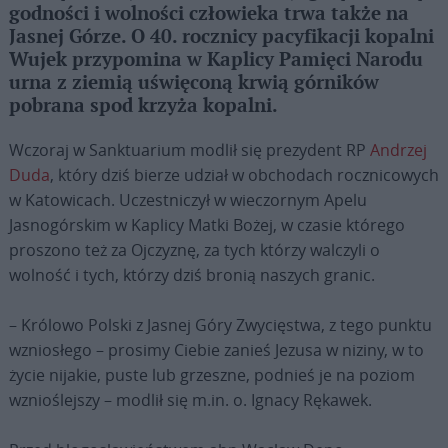
godności i wolności człowieka trwa także na
Jasnej Górze. O 40. rocznicy pacyfikacji kopalni
Wujek przypomina w Kaplicy Pamięci Narodu
urna z ziemią uświęconą krwią górników
pobrana spod krzyża kopalni.
Wczoraj w Sanktuarium modlił się prezydent RP
Andrzej
Duda
, który dziś bierze udział w obchodach rocznicowych
w Katowicach. Uczestniczył w wieczornym Apelu
Jasnogórskim w Kaplicy Matki Bożej, w czasie którego
proszono też za Ojczyznę, za tych którzy walczyli o
wolność i tych, którzy dziś bronią naszych granic.
– Królowo Polski z Jasnej Góry Zwycięstwa, z tego punktu
wzniosłego – prosimy Ciebie zanieś Jezusa w niziny, w to
życie nijakie, puste lub grzeszne, podnieś je na poziom
wznioślejszy – modlił się m.in. o. Ignacy Rękawek.