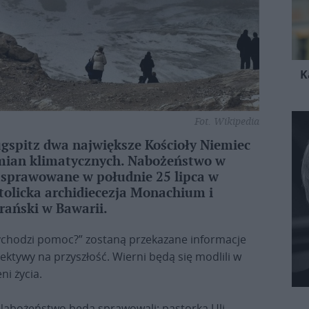
K
Fot. Wikipedia
spitz dwa największe Kościoły Niemiec
mian klimatycznych. Nabożeństwo w
e sprawowane w południe 25 lipca w
tolicka archidiecezja Monachium i
rański w Bawarii.
ychodzi pomoc?” zostaną przekazane informacje
ektywy na przyszłość. Wierni będą się modlili w
ni życia.
Nabożeństwo będą sprawowali: pastorka Uli