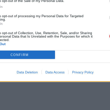
o opt-out of the Sale of my Personal Data.
In
to opt-out of processing my Personal Data for Targeted
ing.
In
eśmy tu dla Ciebie!
o opt-out of Collection, Use, Retention, Sale, and/or Sharing
ersonal Data that Is Unrelated with the Purposes for which it
macje z życia Kościoła w Polsce i na świecie.
lected.
daniu będzie coraz trudniejsze.
Out
.pl za pośrednictwem serwisu Patronite.
CONFIRM
 misję. Więcej informacji znajdziesz
tutaj
.
Data Deletion
Data Access
Privacy Policy