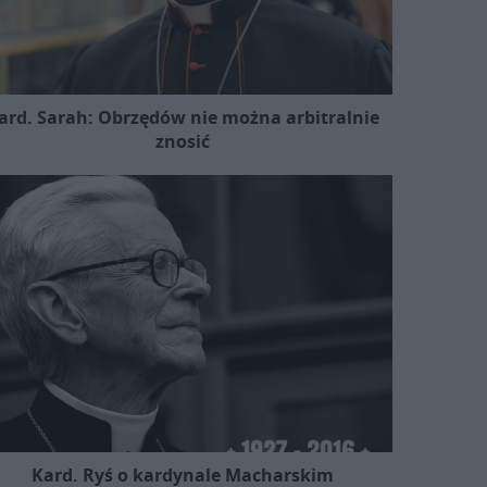
ard. Sarah: Obrzędów nie można arbitralnie
znosić
Kard. Ryś o kardynale Macharskim