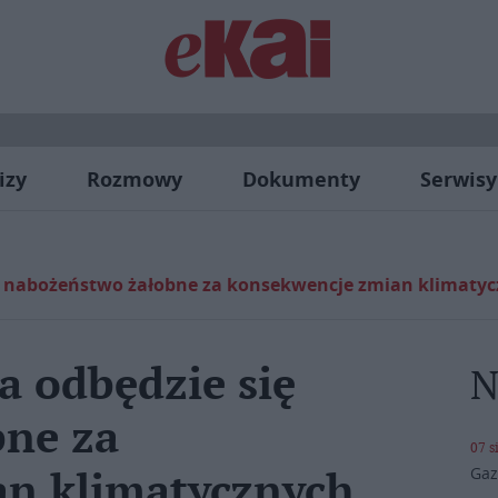
izy
Rozmowy
Dokumenty
Serwisy
ię nabożeństwo żałobne za konsekwencje zmian klimaty
a odbędzie się
N
bne za
07 s
Gaz
an klimatycznych