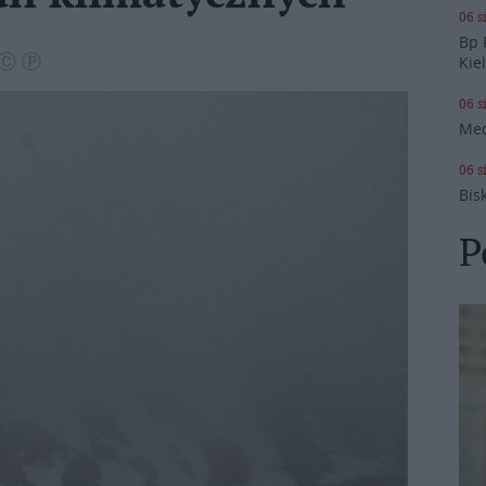
06 s
Bp 
z Ⓒ Ⓟ
Kie
06 s
Med
06 s
Bis
P