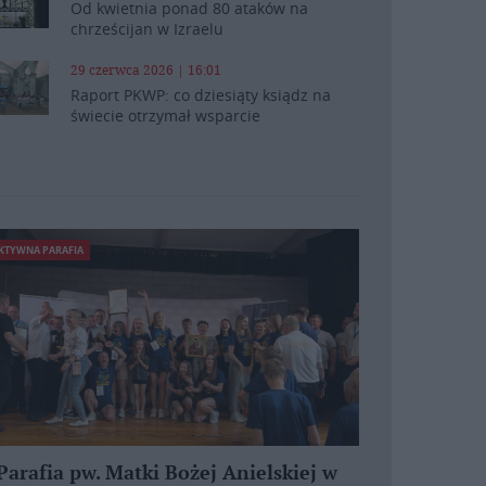
Od kwietnia ponad 80 ataków na
chrześcijan w Izraelu
29 czerwca 2026 | 16:01
Raport PKWP: co dziesiąty ksiądz na
świecie otrzymał wsparcie
KTYWNA PARAFIA
Parafia pw. Matki Bożej Anielskiej w