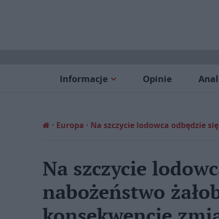
Informacje
Opinie
Anal
Europa
Na szczycie lodowca odbędzie s
Na szczycie lodowc
nabożeństwo żało
konsekwencje zmi