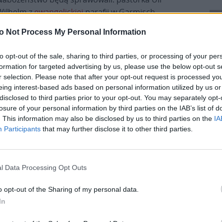
Wilhelm z
ewangelickiej
parafii w Garmisch-
Partenkirchen i ksiądz Florian Hammerl z
o Not Process My Personal Information
katolickiego duszpasterstwa turystycznego w
Werdenfelser Land.
to opt-out of the sale, sharing to third parties, or processing of your per
formation for targeted advertising by us, please use the below opt-out s
Położona na wysokości około 2700 metrów kaplica
r selection. Please note that after your opt-out request is processed y
Nawiedzenia Najświętszej Maryi Panny na Zugspitz
eing interest-based ads based on personal information utilized by us or
jest najwyżej położonym miejscem kultu w
disclosed to third parties prior to your opt-out. You may separately opt-
losure of your personal information by third parties on the IAB’s list of
Niemczech. Poświęcił ją ówczesny kardynał
Joseph
. This information may also be disclosed by us to third parties on the
IA
Ratzinger
11 października 1981 roku w warunkach
Participants
that may further disclose it to other third parties.
zalejącej burzy śnieżnej.
Pr
l Data Processing Opt Outs
o opt-out of the Sharing of my personal data.
In