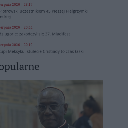
ierpnia 2026 | 23:17
Piotrowski uczestnikiem 45 Pieszej Pielgrzymki
leckiej
ierpnia 2026 | 20:44
ziugorie: zakończył się 37. Mladifest
ierpnia 2026 | 20:19
kupi Meksyku: stulecie Cristiady to czas łaski
opularne