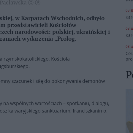
a Pacławska Ⓒ Ⓟ
05 s
Kar
skiej, w Karpatach Wschodnich, odbyło
m przedstawicieli Kościołów
05 s
zech narodowości: polskiej, ukraińskiej i
Kar
w ramach wydarzenia „Prolog.
05 s
Cor
 rzymskokatolickiego, Kościoła
pro
ugsburskiego.
P
ajemny szacunek i siłę do pokonywania demonów
na wspólnych wartościach – spotkaniu, dialogu,
tosz kalwaryjskiego sanktuarium, franciszkanin o.