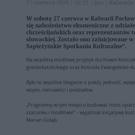
27 czerwca 2026 | 20:22 | jms | Kalwari
W sobotę 27 czerwca w Kalwarii Pacław
się nabożeństwo ekumeniczne z udziałe
chrześcijańskich oraz reprezentantów tr
słowackiej. Zostało ono zainicjowane 
Sapieżyńskie Spotkania Kulturalne”.
Na wspólną modlitwę przybyli duchowni Kościoła
greckokatolickiego oraz Kościoła Ewangelicko-A
Było to wspólne błaganie o pokój, jedność, wz
wojen, nienawiści i podziałów.
„Pragniemy w tym miejscu budować most oparty 
szacunku i modlitwie” – wyjaśniał inicjatywę kus
Marian Gołąb.