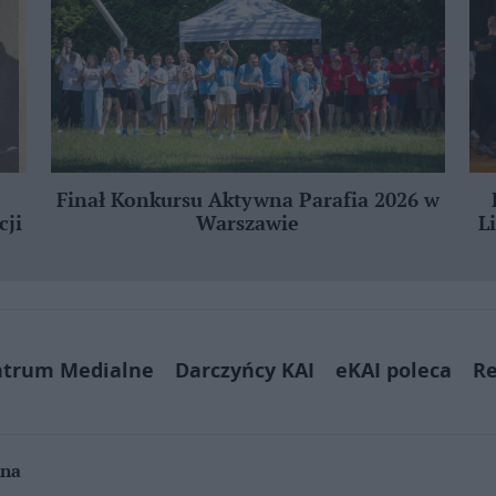
Finał Konkursu Aktywna Parafia 2026 w
cji
Warszawie
L
ntrum Medialne
Darczyńcy KAI
eKAI poleca
Re
jna