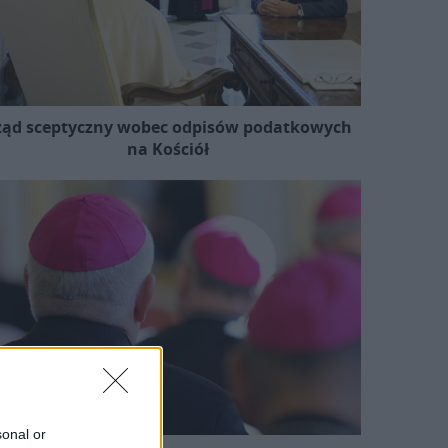
ząd sceptyczny wobec odpisów podatkowych
na Kościół
sonal or