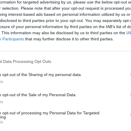
formation for targeted advertising by us, please use the below opt-out s
rakowie.
r selection. Please note that after your opt-out request is processed y
eing interest-based ads based on personal information utilized by us or
oju przyzywano wstawiennictwa św. Franciszka z
disclosed to third parties prior to your opt-out. You may separately opt-
losure of your personal information by third parties on the IAB’s list of
ierci. „Ty, który jako nieuzbrojony przekroczyłeś
. This information may also be disclosed by us to third parties on the
IA
udować mosty tam, gdzie świat wznosi granice. W
Participants
that may further disclose it to other third parties.
tawiaj się, abyśmy stali się budowniczymi pokoju:
ju, który pochodzi od Chrystusa”.
l Data Processing Opt Outs
zostało uświetnione śpiewami w wykonaniu Chóru
 i Vadyma Voitovycha (Ukraina).
o opt-out of the Sharing of my personal data.
In
o opt-out of the Sale of my Personal Data.
In
to opt-out of processing my Personal Data for Targeted
ing.
eśmy tu dla Ciebie!
In
macje z życia Kościoła w Polsce i na świecie.