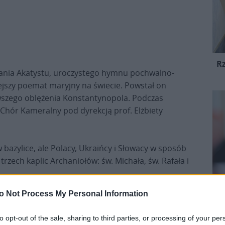
R
tania Akatystu, uroczystego hymnu pochwalno-
iejszy poemat maryjny na świecie. Powstał on
szego oblężenia Konstantynopola. Podczas
Chór Kameralny pod dyrekcją prof. Elżbiety
azylice, ale Polacy, Ukraińcy i Słowacy w sposób
trzech kaplic Archaniołów: św. Michała, św. Rafała i
o Not Process My Personal Information
ześcijańskich wygłosili krótkie kazania: abp
kokatolickiego; ks. Jan Tarapacki, dziekan
to opt-out of the sale, sharing to third parties, or processing of your per
ścioła greckokatolickiego; i ks. Łukasz Ostruszka,