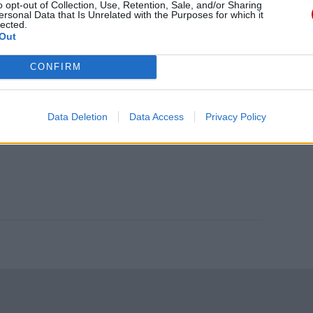
daniu będzie coraz trudniejsze.
o opt-out of Collection, Use, Retention, Sale, and/or Sharing
ersonal Data that Is Unrelated with the Purposes for which it
.pl za pośrednictwem serwisu Patronite.
lected.
Out
 misję. Więcej informacji znajdziesz
tutaj
.
CONFIRM
Data Deletion
Data Access
Privacy Policy