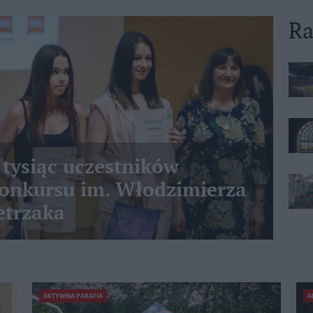
Ra
 tysiąc uczestników
nkursu im. Włodzimierza
etrzaka
AKTYWNA PARAFIA
A