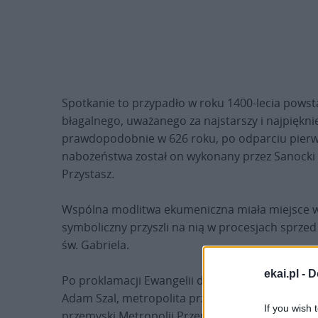
Spotkanie to przypadło w roku 1400-lecia pows
błagalnego, uważanego za najstarszy i najpiękn
prawdopodobnie w 626 roku, po odparciu pierw
nabożeństwa został on wykonany przez Sanocki 
Przystasz.
Wspólna modlitwa ekumeniczna miała miejsce w b
symboliczny przyszli na nią w procesjach sprzed 
św. Gabriela.
ekai.pl -
D
Po proklamacji Ewangelii duchowni Kościołów chr
Adam Szal, metropolita przemyski Kościoła rzyms
If you wish 
przemyski Metropolii Przemysko-Warszawskiej, Ko