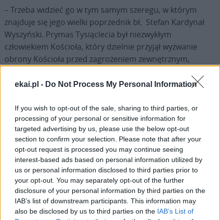
– Trzeba widzieć go w tym samym szeregu, w którym
znajduje się jego wielki poprzednik bł. Stefan Kardynał
Wyszyński. Prymas Tysiąclecia był niezwykłym
człowiekiem Kościoła, który dzielnie przyjął wyzwanie
obrony Kościoła przed zagrożeniem zewnętrznym,
wynikającym z państwowego ateizmu. Prymas Wojciech
Polak chce uwolnić Kościół od zła zagrażającego mu od
ekai.pl -
Do Not Process My Personal Information
wewnątrz – zaznaczył ks. Wierzbicki.
If you wish to opt-out of the sale, sharing to third parties, or
processing of your personal or sensitive information for
Statuetkę wręczył uhonorowanemu Jerzy Kozielewski,
targeted advertising by us, please use the below opt-out
stryjeczny wnuk Jana Karskiego, dyplom natomiast Jacek
section to confirm your selection. Please note that after your
Woźniak, członek zarządu Towarzystwa Jana Karskiego.
opt-out request is processed you may continue seeing
Gratulacje na ręce uhonorowanego przesłał kard.
interest-based ads based on personal information utilized by
Grzegorz Ryś, laureat nagrody specjalnej „za otwieranie
us or personal information disclosed to third parties prior to
your opt-out. You may separately opt-out of the further
Kościoła na dialog i pomoc”.
disclosure of your personal information by third parties on the
IAB’s list of downstream participants. This information may
Dziękując za wyróżnienie abp Polak przyznał, że zarówno
also be disclosed by us to third parties on the
IAB’s List of
ono, jak i słowa laudacji, są dla niego onieśmielające i