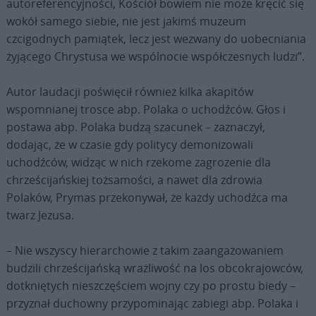
autoreferencyjności, Kościół bowiem nie może kręcić się
wokół samego siebie, nie jest jakimś muzeum
czcigodnych pamiątek, lecz jest wezwany do uobecniania
żyjącego Chrystusa we wspólnocie współczesnych ludzi”.
Autor laudacji poświęcił również kilka akapitów
wspomnianej trosce abp. Polaka o uchodźców. Głos i
postawa abp. Polaka budzą szacunek – zaznaczył,
dodając, że w czasie gdy politycy demonizowali
uchodźców, widząc w nich rzekome zagrożenie dla
chrześcijańskiej tożsamości, a nawet dla zdrowia
Polaków, Prymas przekonywał, że każdy uchodźca ma
twarz Jezusa.
– Nie wszyscy hierarchowie z takim zaangażowaniem
budzili chrześcijańską wrażliwość na los obcokrajowców,
dotkniętych nieszczęściem wojny czy po prostu biedy –
przyznał duchowny przypominając zabiegi abp. Polaka i