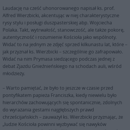
Laudację na cześć uhonorowanego napisał ks. prof.
Alfred Wierzbicki, akcentując w niej charakterystyczne
rysy stylu i posługi duszpasterskiej abp. Wojciecha
Polaka. Takt, wytrwałość, stanowczość, ale także pokorę,
autentyczność i rozumienie Kościoła jako wspólnoty.
Widać to na jednym ze zdjęć sprzed kilkunastu lat, które –
jak przyznał ks. Wierzbicki – szczególnie go zafrapowało.
Widać na nim Prymasa siedzącego podczas jednej z
debat Zjazdu Gnieźnieńskiego na schodach auli, wśród
młodzieży.
– Warto pamiętać, że było to jeszcze w czasie przed
pontyfikatem papieża Franciszka, kiedy niewielu było
hierarchów zachowujących się spontanicznie, zdolnych
do wyrażania gestami najgłębszych prawd
chrześcijańskich – zauważył ks. Wierzbicki przyznając, że
„ludzie Kościoła powinni wyzbywać się nawyków