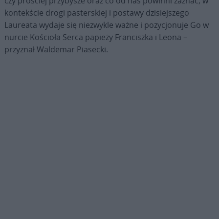
czy prościej przybysze oraz co od nas powinni zaznać, w
kontekście drogi pasterskiej i postawy dzisiejszego
Laureata wydaje się niezwykle ważne i pozycjonuje Go w
nurcie Kościoła Serca papieży Franciszka i Leona –
przyznał Waldemar Piasecki.