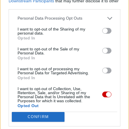
Downstream Participants
that may further disclose it to other
stanowią zobowiązanie, by wciąż dorastać do takiej
third parties.
postawy, która jest tyle aktem bohaterstwa czy
Personal Data Processing Opt Outs
szczególnej odwagi, ale głęboką wiarą i ufnością w Tego,
który kieruje ludzkimi losami. Bo nie jest tak, że stajemy
I want to opt-out of the Sharing of my
personal data.
wobec wyzwań tylko z naszymi ludzkimi zasobami i
Opted In
doświadczeniami, ale z przekonaniem, że mają one sens
w Panu Bogu. – Gdybym w to nie wierzył, to nie sądzę,
I want to opt-out of the Sale of my
Personal Data.
bym udźwignął te wyzwania, których sobie nie
Opted In
wybierałam, ale które zostały mi powierzone – podkreślił
I want to opt-out of processing my
abp Polak.
Personal Data for Targeted Advertising.
Opted In
Prymas nawiązał też do podjętego w laudacji wątku
I want to opt-out of Collection, Use,
migrantów, przyznając, że osobiście najwięcej nauczył się
Retention, Sale, and/or Sharing of my
Personal Data that Is Unrelated with the
spotykając ich twarzą w twarz. Wspominał małżeństwo z
Purposes for which it was collected.
Opted Out
Odessy, które mieszkało u niego w domu w czasie fali
migracji z Ukrainy. W kontekście troski o skrzywdzonych
CONFIRM
wspomniał o wszystkich, którzy tworzą sieć pomocy i
wsparcia w ramach tworzonej w Kościele prewencji.