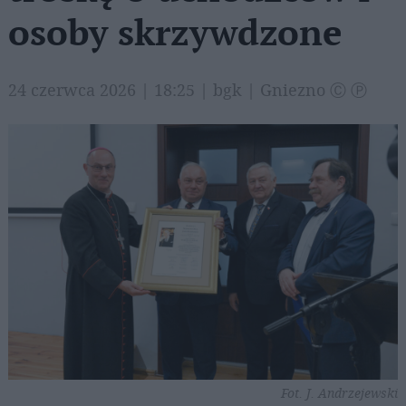
osoby skrzywdzone
24 czerwca 2026 | 18:25 | bgk | Gniezno Ⓒ Ⓟ
Fot. J. Andrzejewski