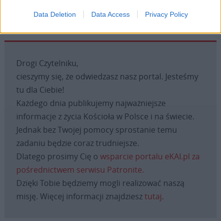
Data Deletion
Data Access
Privacy Policy
Drogi Czytelniku,
cieszymy się, że odwiedzasz nasz portal. Jesteśmy
tu dla Ciebie!
Każdego dnia publikujemy najważniejsze
informacje z życia Kościoła w Polsce i na świecie.
Jednak bez Twojej pomocy sprostanie temu
zadaniu będzie coraz trudniejsze.
Dlatego prosimy Cię o
wsparcie portalu eKAI.pl za
pośrednictwem serwisu Patronite.
Dzięki Tobie będziemy mogli realizować naszą
misję. Więcej informacji znajdziesz
tutaj
.