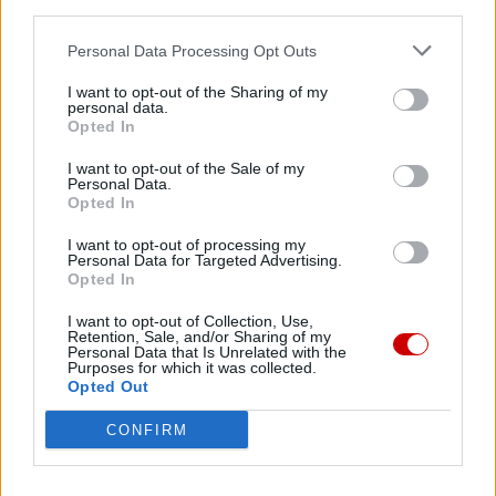
third parties.
Personal Data Processing Opt Outs
I want to opt-out of the Sharing of my
personal data.
Opted In
35. rocznica męczeńskiej śmierci błogosławionych
I want to opt-out of the Sale of my
Personal Data.
franciszkanów z Pariacoto – o. Zbigniewa
Opted In
Strzałkowskiego i o. Michała Tomaszka
I want to opt-out of processing my
Personal Data for Targeted Advertising.
Opted In
I want to opt-out of Collection, Use,
Retention, Sale, and/or Sharing of my
Personal Data that Is Unrelated with the
Purposes for which it was collected.
Opted Out
CONFIRM