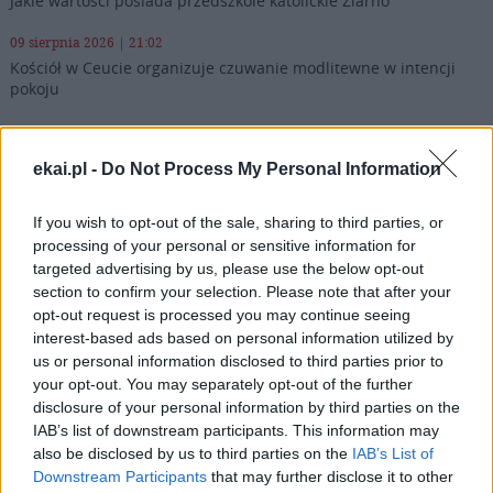
Jakie wartości posiada przedszkole katolickie Ziarno
09 sierpnia 2026 | 21:02
Kościół w Ceucie organizuje czuwanie modlitewne w intencji
pokoju
09 sierpnia 2026 | 20:28
Leon XIV: w każdej sytuacji Jezus nas nie opuszcza
ekai.pl -
Do Not Process My Personal Information
09 sierpnia 2026 | 20:27
Abp Colombo: wizyta Papieża przesłaniem pokoju
If you wish to opt-out of the sale, sharing to third parties, or
processing of your personal or sensitive information for
Popularne
targeted advertising by us, please use the below opt-out
section to confirm your selection. Please note that after your
opt-out request is processed you may continue seeing
interest-based ads based on personal information utilized by
us or personal information disclosed to third parties prior to
your opt-out. You may separately opt-out of the further
disclosure of your personal information by third parties on the
IAB’s list of downstream participants. This information may
also be disclosed by us to third parties on the
IAB’s List of
Downstream Participants
that may further disclose it to other