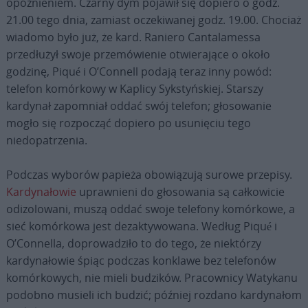
opóźnieniem. Czarny dym pojawił się dopiero o godz.
21.00 tego dnia, zamiast oczekiwanej godz. 19.00. Chociaż
wiadomo było już, że kard. Raniero Cantalamessa
przedłużył swoje przemówienie otwierające o około
godzinę, Piqué i O’Connell podają teraz inny powód:
telefon komórkowy w Kaplicy Sykstyńskiej. Starszy
kardynał zapomniał oddać swój telefon; głosowanie
mogło się rozpocząć dopiero po usunięciu tego
niedopatrzenia.
Podczas wyborów papieża obowiązują surowe przepisy.
Kardynałowie
uprawnieni do głosowania są całkowicie
odizolowani, muszą oddać swoje telefony komórkowe, a
sieć komórkowa jest dezaktywowana. Według Piqué i
O’Connella, doprowadziło to do tego, że niektórzy
kardynałowie śpiąc podczas konklawe bez telefonów
komórkowych, nie mieli budzików. Pracownicy Watykanu
podobno musieli ich budzić; później rozdano kardynałom