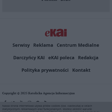
Serwisy
Reklama
Centrum Medialne
Darczyńcy KAI
eKAI poleca
Redakcja
Polityka prywatności
Kontakt
Copyright © 2025 Katolicka Agencja Informacyjna
Nasza strona internetowa używa plików cookies (tzw. ciasteczka) w celach
statystycznych, reklamowych oraz funkcjonalnych. Możesz określić warunki
KAI zastrzega wszelkie prawa do serwisu. Użytkownicy mogą pobierać