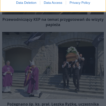
Data Deletion
Data Access
Privacy Policy
Przewodniczący KEP na temat przygotowań do wizyty
papieża
Pożegnano śp. ks. prał. Leszka Ryżkę, uczestnika