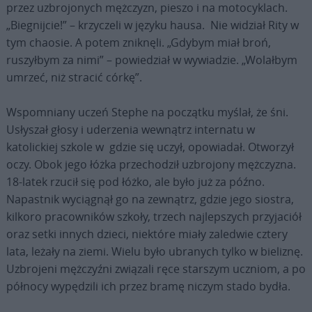
przez uzbrojonych mężczyzn, pieszo i na motocyklach.
„Biegnijcie!” – krzyczeli w języku hausa. Nie widział Rity w
tym chaosie. A potem zniknęli.
„Gdybym miał broń,
ruszyłbym za nimi” – powiedział w wywiadzie. „Wolałbym
umrzeć, niż stracić córkę”.
Wspomniany uczeń Stephe na początku myślał, że śni.
Usłyszał głosy i uderzenia wewnątrz internatu w
katolickiej szkole w gdzie się uczył, opowiadał. Otworzył
oczy. Obok jego łóżka przechodził uzbrojony mężczyzna.
18-latek rzucił się pod łóżko, ale było już za późno.
Napastnik wyciągnął go na zewnątrz, gdzie jego siostra,
kilkoro pracowników szkoły, trzech najlepszych przyjaciół
oraz setki innych dzieci, niektóre miały zaledwie cztery
lata, leżały na ziemi. Wielu było ubranych tylko w bieliznę.
Uzbrojeni mężczyźni związali ręce starszym uczniom, a po
północy wypędzili ich przez bramę niczym stado bydła.