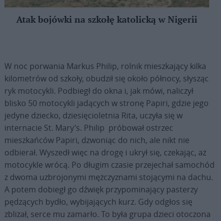
Atak bojówki na szkołę katolicką w Nigerii
W noc porwania Markus Philip, rolnik mieszkający kilka
kilometrów od szkoły, obudził się około północy, słysząc
ryk motocykli. Podbiegł do okna i, jak mówi, naliczył
blisko 50 motocykli jadących w stronę Papiri, gdzie jego
jedyne dziecko, dziesięcioletnia Rita, uczyła się w
internacie St. Mary’s. Philip próbował ostrzec
mieszkańców Papiri, dzwoniąc do nich, ale nikt nie
odbierał. Wyszedł więc na drogę i ukrył się, czekając, aż
motocykle wrócą. Po długim czasie przejechał samochód
z dwoma uzbrojonymi mężczyznami stojącymi na dachu.
A potem dobiegł go dźwięk przypominający pasterzy
pędzących bydło, wybijających kurz. Gdy odgłos się
zbliżał, serce mu zamarło. To była grupa dzieci otoczona