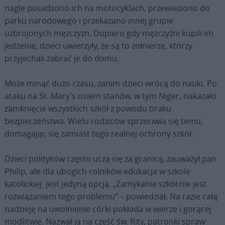
nagle posadzono ich na motocyklach, przewieziono do
parku narodowego i przekazano innej grupie
uzbrojonych mężczyzn. Dopiero gdy mężczyźni kupili im
jedzenie, dzieci uwierzyły, że są to żołnierze, którzy
przyjechali zabrać je do domu.
Może minąć dużo czasu, zanim dzieci wrócą do nauki. Po
ataku na St. Mary’s osiem stanów, w tym Niger, nakazało
zamknięcie wszystkich szkół z powodu braku
bezpieczeństwa. Wielu rodziców sprzeciwia się temu,
domagając się zamiast tego realnej ochrony szkół.
Dzieci polityków często uczą się za granicą, zauważył pan
Philip, ale dla ubogich rolników edukacja w szkole
katolickiej jest jedyną opcją. „Zamykanie szkół nie jest
rozwiązaniem tego problemu” – powiedział. Na razie całą
nadzieję na uwolnienie córki pokłada w wierze i gorącej
modlitwie. Nazwał ją na cześć św. Rity, patronki spraw