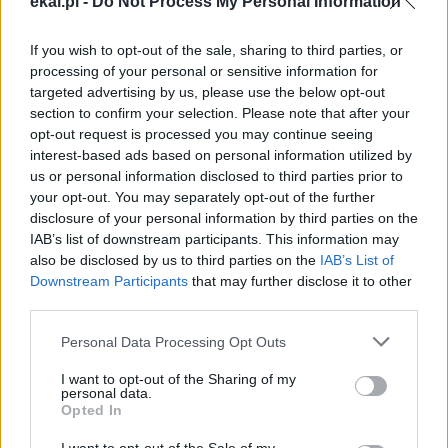
ekai.pl -
Do Not Process My Personal Information
się, że nie zobaczy syna. W końcu jednak odwróciła głowę
i go dostrzegła. „To moje dziecko!” — wykrzyknęła i
If you wish to opt-out of the sale, sharing to third parties, or
zaczęła chwalić Boga.
processing of your personal or sensitive information for
targeted advertising by us, please use the below opt-out
Obok niej pan Philip rozpaczliwie przyglądał się twarzom
section to confirm your selection. Please note that after your
dzieci. Rity jednak nie było. Inne dzieci powiedziały mu, że
opt-out request is processed you may continue seeing
Rita nadal jest przetrzymywana, razem z większością
interest-based ads based on personal information utilized by
us or personal information disclosed to third parties prior to
młodszych uczniów. Mówili, że porywacze ją karmią, ale
your opt-out. You may separately opt-out of the further
nie był w stanie pytać o więcej. „Zacząłem się trząść” –
disclosure of your personal information by third parties on the
powiedział. „Nie wiedziałem, co się właściwie dzieje. Na
IAB’s list of downstream participants. This information may
końcu po prostu usiadłem i zamilkłem. Tylko to mogłem
also be disclosed by us to third parties on the
IAB’s List of
zrobić”.
Downstream Participants
that may further disclose it to other
third parties.
ŚWIAT
Personal Data Processing Opt Outs
I want to opt-out of the Sharing of my
personal data.
Opted In