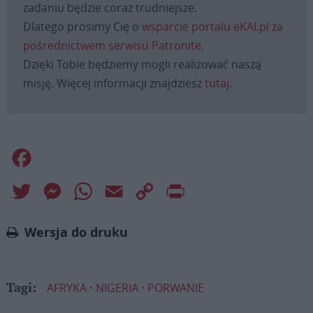
zadaniu będzie coraz trudniejsze.
Dlatego prosimy Cię o
wsparcie portalu eKAI.pl za
pośrednictwem serwisu Patronite.
Dzięki Tobie będziemy mogli realizować naszą
misję. Więcej informacji znajdziesz
tutaj
.
Facebook
Twitter
Messenger
WhatsApp
Email
Copy
Print
Link
Wersja do druku
AFRYKA
NIGERIA
PORWANIE
Tagi: