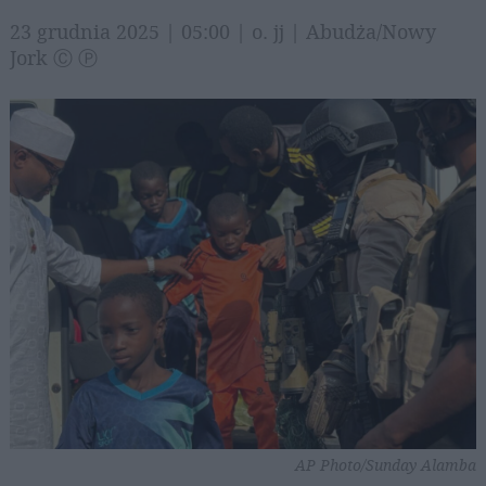
23 grudnia 2025 | 05:00 | o. jj | Abudża/Nowy
Jork Ⓒ Ⓟ
AP Photo/Sunday Alamba