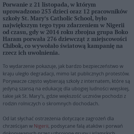
Porwanie z 21 listopada, w którym
uprowadzono 253 dzieci oraz 12 pracowników
szkoły St. Mary’s Catholic School, było
największym tego typu zdarzeniem w Nigerii
od czasu, gdy w 2014 roku zbrojna grupa Boko
Haram porwała 276 dziewcząt z miejscowości
Chibok, co wywołało światową kampanię na
rzecz ich uwolnienia.
To wydarzenie pokazuje, jak bardzo bezpieczeństwo w
kraju uległo degradacji, mimo lat publicznych protestów.
Porywacze często wybierają szkoły z internatem, które są
jedyną szansą na edukację dla ubogiej ludności wiejskiej,
takie jak St. Mary’s, gdzie większość uczniów pochodzi z
rodzin rolniczych o skromnych dochodach.
Od lat słychać ostrzeżenia dotyczące zagrożeń dla
chrześcijan w
Nigerii
, podsycane falą ataków i porwań
dokonywanych przez uzbrojone grupy i islamskich