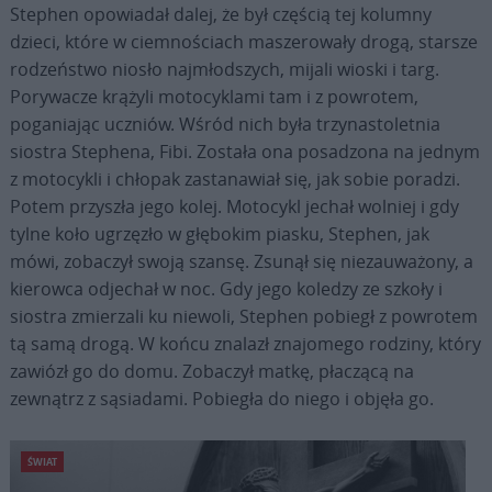
Stephen opowiadał dalej, że był częścią tej kolumny
dzieci, które w ciemnościach maszerowały drogą, starsze
rodzeństwo niosło najmłodszych, mijali wioski i targ.
Porywacze krążyli motocyklami tam i z powrotem,
poganiając uczniów. Wśród nich była trzynastoletnia
siostra Stephena, Fibi. Została ona posadzona na jednym
z motocykli i chłopak zastanawiał się, jak sobie poradzi.
Potem przyszła jego kolej. Motocykl jechał wolniej i gdy
tylne koło ugrzęzło w głębokim piasku, Stephen, jak
mówi, zobaczył swoją szansę. Zsunął się niezauważony, a
kierowca odjechał w noc. Gdy jego koledzy ze szkoły i
siostra zmierzali ku niewoli, Stephen pobiegł z powrotem
tą samą drogą. W końcu znalazł znajomego rodziny, który
zawiózł go do domu. Zobaczył matkę, płaczącą na
zewnątrz z sąsiadami. Pobiegła do niego i objęła go.
ŚWIAT