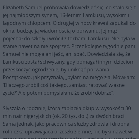
Elizabeth Samuel próbowała dowiedzieć się, co stało się z
jej najmłodszym synem, 16-letnim Lamkusu, wysokim i
łagodnym chłopcem. O drugiej w nocy krewni zapukali do
okna, budząc ją wiadomością o porwaniu. Jej mąż
pojechał do szkoły i wrócił z torbami Lamkusu. Nie była w
stanie nawet na nie spojrzeć. Przez kolejne tygodnie pani
Samuel nie mogła ani jeść, ani spać. Dowiedziała się, że
Lamkusu został schwytany, gdy pomagał innym dzieciom
przeskoczyć ogrodzenie, by uniknąć porwania.
Początkowo, jak przyznała, „byłam na niego zła. Mówiłam:
‘Dlaczego zrobił coś takiego, zamiast ratować własne
życie?’ Ale potem pomyślałam, że zrobił dobrze”.
Słyszała o rodzinie, która zapłaciła okup w wysokości 30
mln nair nigeryjskich (ok. 20 tys. dol.) za dwóch braci.
Sama jednak, jako pracownica służby zdrowia i drobna
rolniczka uprawiająca orzeszki ziemne, nie była nawet w