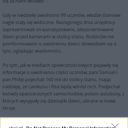
się za nami wstawić”.
Gdy w niedzielę uwolniono 99 uczniów, władze stanowe
nagle stały się widoczne. Następnego dnia urzędnicy
zaprezentowali straumatyzowane, zdezorientowane
dzieci przed kamerami w stolicy stanu. Rodziców nie
poinformowano o uwolnieniu dzieci: dowiedzieli się o
tym, oglądając wiadomości.
Po tym, jak w mediach społecznościowych pojawiły się
informacje o uwolnieniu części uczniów, pani Samuel i
pan Philip pojechali 160 mil do stolicy stanu, mając
nadzieję, że Lamkusu i Rita będą wśród nich. Podjechał
konwój opancerzonych samochodów, potem autobusy, z
których wysypały się dziesiątki dzieci, ubrane w nowe
stroje.
Pani Samuel powiedziała, że bała się patrzeć, obawiając