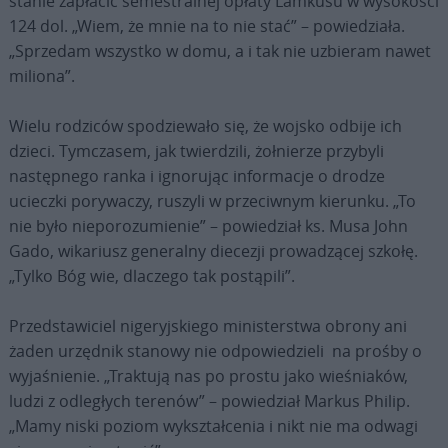
stanie zapłacić semestralnej opłaty Lamkusu w wysokości
124 dol. „Wiem, że mnie na to nie stać” – powiedziała.
„Sprzedam wszystko w domu, a i tak nie uzbieram nawet
miliona”.
Wielu rodziców spodziewało się, że wojsko odbije ich
dzieci. Tymczasem, jak twierdzili, żołnierze przybyli
następnego ranka i ignorując informacje o drodze
ucieczki porywaczy, ruszyli w przeciwnym kierunku. „To
nie było nieporozumienie” – powiedział ks. Musa John
Gado, wikariusz generalny diecezji prowadzącej szkołę.
„Tylko Bóg wie, dlaczego tak postąpili”.
Przedstawiciel nigeryjskiego ministerstwa obrony ani
żaden urzędnik stanowy nie odpowiedzieli na prośby o
wyjaśnienie. „Traktują nas po prostu jako wieśniaków,
ludzi z odległych terenów” – powiedział Markus Philip.
„Mamy niski poziom wykształcenia i nikt nie ma odwagi