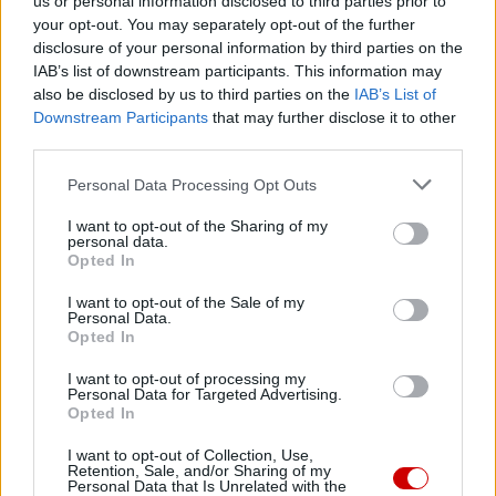
us or personal information disclosed to third parties prior to
tu dla Ciebie!
your opt-out. You may separately opt-out of the further
disclosure of your personal information by third parties on the
Każdego dnia publikujemy najważniejsze
IAB’s list of downstream participants. This information may
informacje z życia Kościoła w Polsce i na świecie.
also be disclosed by us to third parties on the
IAB’s List of
Jednak bez Twojej pomocy sprostanie temu
Downstream Participants
that may further disclose it to other
third parties.
zadaniu będzie coraz trudniejsze.
Dlatego prosimy Cię o
wsparcie portalu eKAI.pl za
Personal Data Processing Opt Outs
pośrednictwem serwisu Patronite.
I want to opt-out of the Sharing of my
Dzięki Tobie będziemy mogli realizować naszą
personal data.
Opted In
misję. Więcej informacji znajdziesz
tutaj
.
I want to opt-out of the Sale of my
Personal Data.
Opted In
I want to opt-out of processing my
Facebook
Personal Data for Targeted Advertising.
Opted In
Twitter
Messenger
WhatsApp
Email
Copy
Print
I want to opt-out of Collection, Use,
Retention, Sale, and/or Sharing of my
Link
Personal Data that Is Unrelated with the