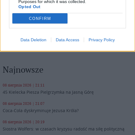
Wersja do druku
Purposes for which it was collected.
Opted Out
CONFIRM
ABP JÓZEF KUPNY
BP WIESŁAW LECHOWICZ
Tagi:
SANKTUARIUM
WROCŁAW
Data Deletion
Data Access
Privacy Policy
Najnowsze
08 sierpnia 2026 | 21:11
45 Kielecka Piesza Pielgrzymka na Jasną Górę
08 sierpnia 2026 | 21:07
Coca-Cola dyskryminuje Jezusa Króla?
08 sierpnia 2026 | 20:19
Siostra Wolfers: w czasach kryzysu radość ma siłę polityczną