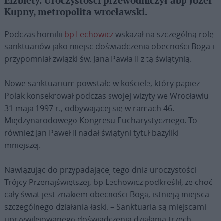
Elżbiety. Uroczystości przewodniczył abp Józef
Kupny, metropolita wrocławski.
Podczas homilii
bp Lechowicz
wskazał na szczególną rolę
sanktuariów jako miejsc doświadczenia obecności Boga i
przypomniał związki św. Jana Pawła II z tą świątynią.
Nowe sanktuarium powstało w kościele, który papież
Polak konsekrował podczas swojej wizyty we Wrocławiu
31 maja 1997 r., odbywającej się w ramach 46.
Międzynarodowego Kongresu Eucharystycznego. To
również Jan Paweł II nadał świątyni tytuł bazyliki
mniejszej.
Nawiązując do przypadającej tego dnia uroczystości
Trójcy Przenajświętszej, bp Lechowicz podkreślił, że choć
cały świat jest znakiem obecności Boga, istnieją miejsca
szczególnego działania łaski. – Sanktuaria są miejscami
uprzywilejowanego doświadczenia działania trzech