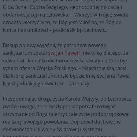
Ojca, Syna i Ducha Świętego, zjednoczonej miłością i
obdarowującej nią człowieka. – Wierzyć w Trójcę Świętą
oznacza wierzyć w to, że Bóg jest Miłością, że Bóg do
końca nas umiłował – podkreślił bp Lechowicz.
Biskup polowy wyjaśnił, że patronem nowego
sanktuarium został
św. Jan Paweł II
nie tylko dlatego, że
odwiedził i konsekrował wrocławską świątynię oraz był
synem oficera Wojska Polskiego. – Najważniejszą racją,
dla której sanktuarium nosić będzie imię św. Jana Pawła
II, jest jednak jego świętość – zaznaczył.
Przypominając drogę życia Karola Wojtyły, bp Lechowicz
zwrócił uwagę, że przyszły papież potrafił rozwijać
otrzymane od Boga talenty i całe życie podporządkował
realizacji swojego powołania. Dojrzewał duchowo w
doświadczeniu II wojny światowej i systemu
komunistycznego, co nauczyło go rozpoznawania