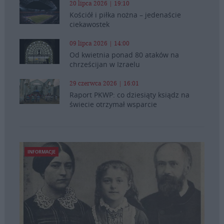
20 lipca 2026 | 19:10
Kościół i piłka nożna – jedenaście
ciekawostek
09 lipca 2026 | 14:00
Od kwietnia ponad 80 ataków na
chrześcijan w Izraelu
29 czerwca 2026 | 16:01
Raport PKWP: co dziesiąty ksiądz na
świecie otrzymał wsparcie
INFORMACJE