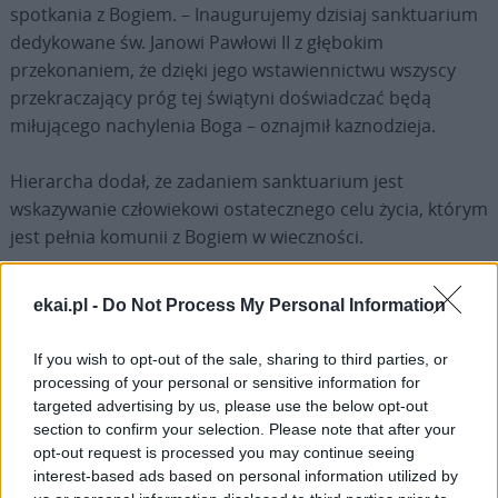
spotkania z Bogiem. – Inaugurujemy dzisiaj sanktuarium
dedykowane św. Janowi Pawłowi II z głębokim
przekonaniem, że dzięki jego wstawiennictwu wszyscy
przekraczający próg tej świątyni doświadczać będą
miłującego nachylenia Boga – oznajmił kaznodzieja.
Hierarcha dodał, że zadaniem sanktuarium jest
wskazywanie człowiekowi ostatecznego celu życia, którym
jest pełnia komunii z Bogiem w wieczności.
Podczas Mszy biskupi udzielili sakramentu bierzmowania
ekai.pl -
Do Not Process My Personal Information
kilkudziesięciu młodym osobom.
If you wish to opt-out of the sale, sharing to third parties, or
processing of your personal or sensitive information for
targeted advertising by us, please use the below opt-out
section to confirm your selection. Please note that after your
opt-out request is processed you may continue seeing
Drogi Czytelniku,
interest-based ads based on personal information utilized by
cieszymy się, że odwiedzasz nasz portal. Jesteśmy