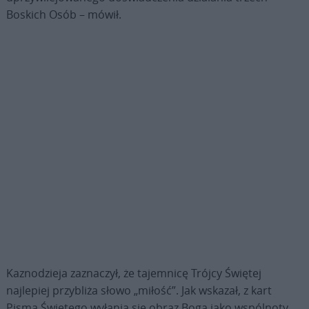
Boskich Osób – mówił.
Kaznodzieja zaznaczył, że tajemnicę Trójcy Świętej
najlepiej przybliża słowo „miłość”. Jak wskazał, z kart
Pisma Świętego wyłania się obraz Boga jako wspólnoty