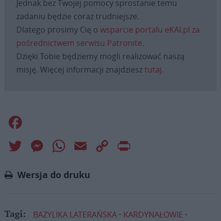
Jednak bez Twojej pomocy sprostanie temu
zadaniu będzie coraz trudniejsze.
Dlatego prosimy Cię o
wsparcie portalu eKAI.pl za
pośrednictwem serwisu Patronite.
Dzięki Tobie będziemy mogli realizować naszą
misję. Więcej informacji znajdziesz
tutaj
.
Facebook
Twitter
Messenger
WhatsApp
Email
Copy
Print
Link
Wersja do druku
BAZYLIKA LATERAŃSKA
KARDYNAŁOWIE
Tagi: