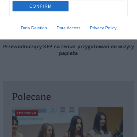
CONFIRM
Data Deletion
Data Access
Privacy Policy
Przewodniczący KEP na temat przygotowań do wizyty
papieża
Polecane
PATRONAT KAI