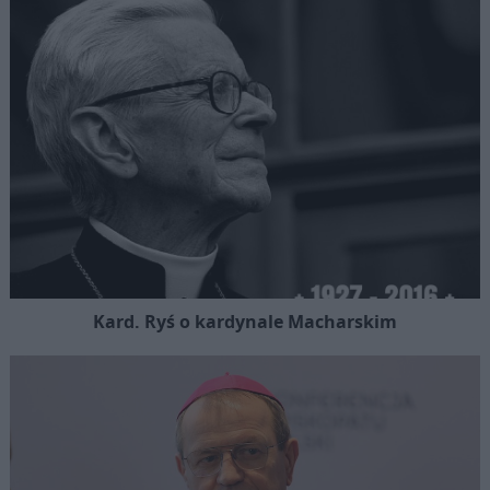
Kard. Ryś o kardynale Macharskim