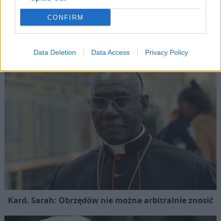
spotkanie z Chrystusem
CONFIRM
Popularne
Data Deletion
Data Access
Privacy Policy
Kard. Sarah: Obrzędów nie można arbitralnie znosić