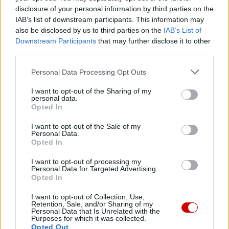
disclosure of your personal information by third parties on the
PATRIARCHAT SERBSKI
PRAWOSŁAWIE
SERBIA
Tagi:
IAB’s list of downstream participants. This information may
also be disclosed by us to third parties on the
IAB’s List of
Downstream Participants
that may further disclose it to other
third parties.
Najnowsze
Personal Data Processing Opt Outs
I want to opt-out of the Sharing of my
personal data.
07 sierpnia 2026 | 17:22
Opted In
Kard. Parolin: pokój zaczyna się od empatii wobec cierpienia
I want to opt-out of the Sale of my
07 sierpnia 2026 | 16:41
Personal Data.
Leon XIV spotka się we Francji z ofiarami wykorzystywania w
Opted In
Kościele
I want to opt-out of processing my
Personal Data for Targeted Advertising.
07 sierpnia 2026 | 16:31
Opted In
Boliwijscy biskupi w obliczu kryzysu apelują o sprawiedliwość
społeczną i pokój
I want to opt-out of Collection, Use,
Retention, Sale, and/or Sharing of my
Personal Data that Is Unrelated with the
07 sierpnia 2026 | 16:13
Purposes for which it was collected.
Zwierzchnik UKGK: Świętowanie Przemienienia Pańskiego to
Opted Out