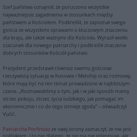
Szef państwa oznajmił, że poruszono wszystkie
najważniejsze zagadnienia w stosunkach między
państwem a Kościołem. Podkreślił, że zapoznał swego
gościa ze wszystkimi sprawami o kluczowym znaczeniu
dla kraju, ale także ważnymi dla Kościoła. Wyraził wielki
szacunek dla nowego patriarchy i podkreślił znaczenie
dobrych stosunków Kościół-państwo.
Prezydent przedstawił również swemu gościowi
rzeczywistą sytuację w Kosowie i Metohiji oraz rozmowy,
które mają być na ten temat prowadzone w najbliższym
czasie. „Rozmawialiśmy o tym, jak i w jaki sposób mamy
strzec pokoju, strzec życia ludzkiego, jak pomagać im
ekonomicznie i co do tego istnieje zgoda” – oświadczył
Vučić.
Patriarcha Porfiriusz
ze swej strony zaznaczył, że nie jest
politykiem, i to nie dlatego, że się nią nie interesuje, ale