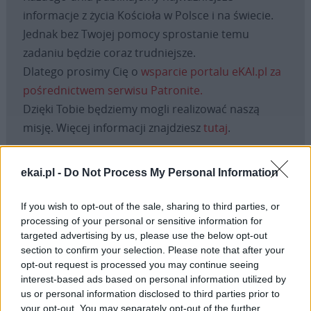
informacje z życia Kościoła w Polsce i na świecie.
Jednak bez Twojej pomocy sprostanie temu
zadaniu będzie coraz trudniejsze.
Dlatego prosimy Cię o
wsparcie portalu eKAI.pl za
pośrednictwem serwisu Patronite.
Dzięki Tobie będziemy mogli realizować naszą
misję. Więcej informacji znajdziesz
tutaj
.
ekai.pl -
Do Not Process My Personal Information
Facebook
If you wish to opt-out of the sale, sharing to third parties, or
processing of your personal or sensitive information for
Twitter
Messenger
WhatsApp
Email
Copy
Print
targeted advertising by us, please use the below opt-out
section to confirm your selection. Please note that after your
Link
opt-out request is processed you may continue seeing
Wersja do druku
interest-based ads based on personal information utilized by
us or personal information disclosed to third parties prior to
your opt-out. You may separately opt-out of the further