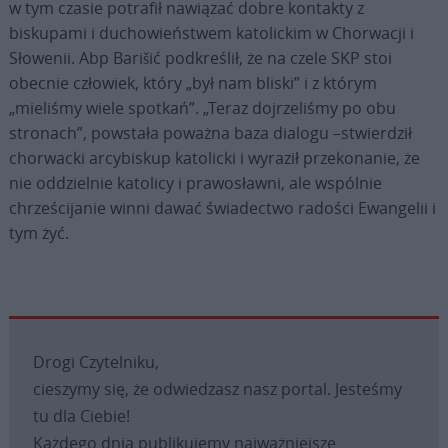
w tym czasie potrafił nawiązać dobre kontakty z
biskupami i duchowieństwem katolickim w Chorwacji i
Słowenii. Abp Barišić podkreślił, że na czele SKP stoi
obecnie człowiek, który „był nam bliski” i z którym
„mieliśmy wiele spotkań”. „Teraz dojrzeliśmy po obu
stronach”, powstała poważna baza dialogu –stwierdził
chorwacki arcybiskup katolicki i wyraził przekonanie, że
nie oddzielnie katolicy i prawosławni, ale wspólnie
chrześcijanie winni dawać świadectwo radości Ewangelii i
tym żyć.
Drogi Czytelniku,
cieszymy się, że odwiedzasz nasz portal. Jesteśmy
tu dla Ciebie!
Każdego dnia publikujemy najważniejsze