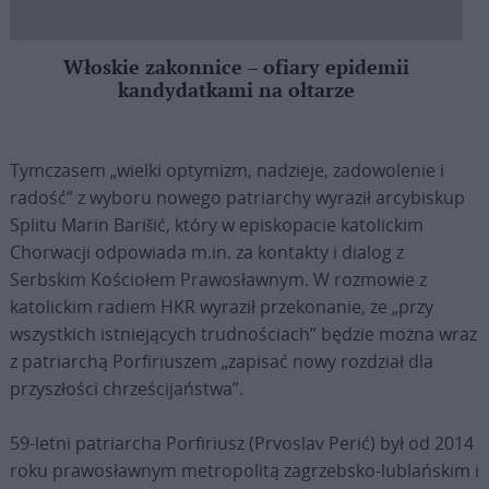
Włoskie zakonnice – ofiary epidemii
kandydatkami na ołtarze
Tymczasem „wielki optymizm, nadzieje, zadowolenie i
radość” z wyboru nowego patriarchy wyraził arcybiskup
Splitu Marin Barišić, który w episkopacie katolickim
Chorwacji odpowiada m.in. za kontakty i dialog z
Serbskim Kościołem Prawosławnym. W rozmowie z
katolickim radiem HKR wyraził przekonanie, że „przy
wszystkich istniejących trudnościach” będzie można wraz
z patriarchą Porfiriuszem „zapisać nowy rozdział dla
przyszłości chrześcijaństwa”.
59-letni patriarcha Porfiriusz (Prvoslav Perić) był od 2014
roku prawosławnym metropolitą zagrzebsko-lublańskim i