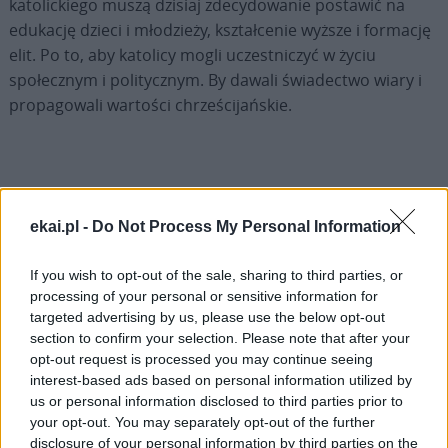
katolickiego muszą dzisiaj zdecydowanie postawić na
edukację dzieci i młodzieży, kształcenie wyższe i formację
elit. Po to, aby katolicy mogli uczestniczyć w życiu
społecznym i politycznym. By dawali świadectwo wiary i
propagowali wartości chrześcijańskie.
ekai.pl -
Do Not Process My Personal Information
Drogi Czytelniku,
cieszymy się, że odwiedzasz nasz portal. Jesteśmy
If you wish to opt-out of the sale, sharing to third parties, or
tu dla Ciebie!
processing of your personal or sensitive information for
Każdego dnia publikujemy najważniejsze
targeted advertising by us, please use the below opt-out
section to confirm your selection. Please note that after your
informacje z życia Kościoła w Polsce i na świecie.
opt-out request is processed you may continue seeing
Jednak bez Twojej pomocy sprostanie temu
interest-based ads based on personal information utilized by
zadaniu będzie coraz trudniejsze.
us or personal information disclosed to third parties prior to
Dlatego prosimy Cię o
wsparcie portalu eKAI.pl za
your opt-out. You may separately opt-out of the further
disclosure of your personal information by third parties on the