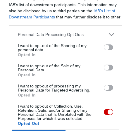
pośrednictwem serwisu Patronite.
IAB’s list of downstream participants. This information may
Dzięki Tobie będziemy mogli realizować naszą
also be disclosed by us to third parties on the
IAB’s List of
misję. Więcej informacji znajdziesz
tutaj
.
Downstream Participants
that may further disclose it to other
third parties.
Personal Data Processing Opt Outs
I want to opt-out of the Sharing of my
Facebook
personal data.
Opted In
Twitter
Messenger
WhatsApp
Email
Copy
Print
I want to opt-out of the Sale of my
Personal Data.
Link
Opted In
Wersja do druku
I want to opt-out of processing my
Personal Data for Targeted Advertising.
Opted In
ABP ANTONIO GUIDO FILIPAZZI
Tagi:
I want to opt-out of Collection, Use,
Retention, Sale, and/or Sharing of my
ABP JÓZEF KUPNY
EUCHARYSTIA
Personal Data that Is Unrelated with the
Purposes for which it was collected.
ŚW. TOMASZ Z AKWINU
TEOLOG
TEOLOGIA
Opted Out