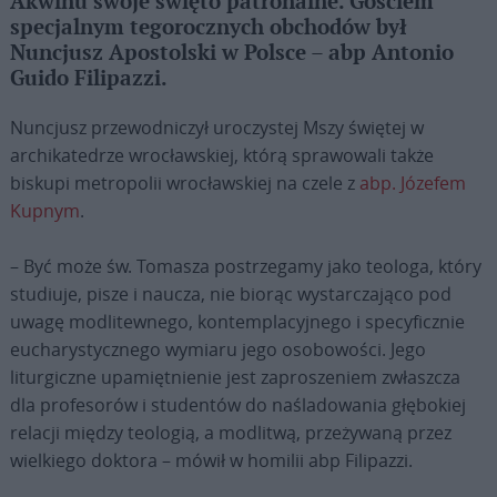
Akwinu swoje święto patronalne. Gościem
specjalnym tegorocznych obchodów był
Nuncjusz Apostolski w Polsce – abp Antonio
Guido Filipazzi.
Nuncjusz przewodniczył uroczystej Mszy świętej w
archikatedrze wrocławskiej, którą sprawowali także
biskupi metropolii wrocławskiej na czele z
abp. Józefem
Kupnym
.
– Być może św. Tomasza postrzegamy jako teologa, który
studiuje, pisze i naucza, nie biorąc wystarczająco pod
uwagę modlitewnego, kontemplacyjnego i specyficznie
eucharystycznego wymiaru jego osobowości. Jego
liturgiczne upamiętnienie jest zaproszeniem zwłaszcza
dla profesorów i studentów do naśladowania głębokiej
relacji między teologią, a modlitwą, przeżywaną przez
wielkiego doktora – mówił w homilii abp Filipazzi.