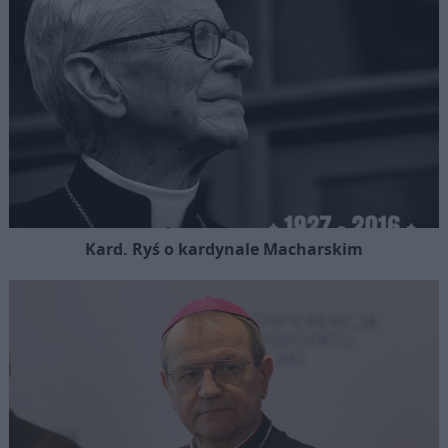
Kard. Ryś o kardynale Macharskim