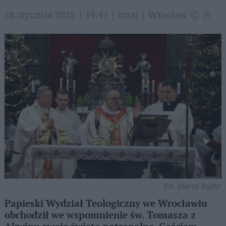
28 stycznia 2025 | 19:47 | mraj | Wrocław Ⓒ Ⓟ
Fot. Maciej Rajfur
Papieski Wydział Teologiczny we Wrocławiu
obchodził we wspomnienie św. Tomasza z