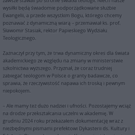
zawsze stawali po stronie światła teologii. Niech nasze
wysiłki będą świadomie podporządkowane służbie
Ewangelii, a przede wszystkim Bogu, którego chcemy
poznawać z dynamiczną wiarą – przemawiał ks. prof.
Sławomir Stasiak, rektor Papieskiego Wydziału
Teologicznego.
Zaznaczył przy tym, że trwa dynamiczny okres dla świata
akademickiego ze względu na zmiany w ministerstwie
szkolnictwa wyższego. Przyznał, że coraz trudniej
zabiegać teologom w Polsce o granty badawcze, co
sprawia, że rzeczywistość napawa ich troską i pewnym
niepokojem.
– Ale mamy też dużo nadziei i ufności. Pozostajemy wciąż
na drodze przekształcania uczelni w akademię. W
grudniu 2024 roku przekazałem dokumentację wraz z
niezbędnymi pismami prefektowi Dykasterii ds. Kultury i