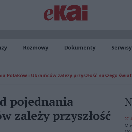
izy
Rozmowy
Dokumenty
Serwisy
ania Polaków i Ukraińców zależy przyszłość naszego świa
 od pojednania
N
w zależy przyszłość
07 s
Mos
stol