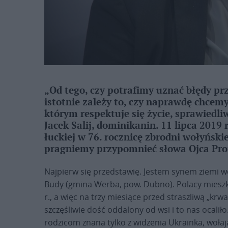
„Od tego, czy potrafimy uznać błędy prz
istotnie zależy to, czy naprawdę chcem
którym respektuje się życie, sprawiedliwo
Jacek Salij, dominikanin. 11 lipca 2019
łuckiej w 76. rocznicę zbrodni wołyński
pragniemy przypomnieć słowa Ojca Pro
Najpierw się przedstawię. Jestem synem ziemi wo
Budy (gmina Werba, pow. Dubno). Polacy mieszkaj
r., a więc na trzy miesiące przed straszliwą „kr
szczęśliwie dość oddalony od wsi i to nas ocalił
rodzicom znana tylko z widzenia Ukrainka, wołaj