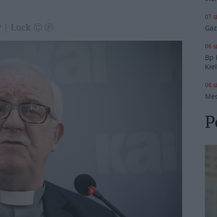
07 s
OP | Łuck Ⓒ Ⓟ
Gaz
06 s
Bp 
Kie
06 s
Med
P