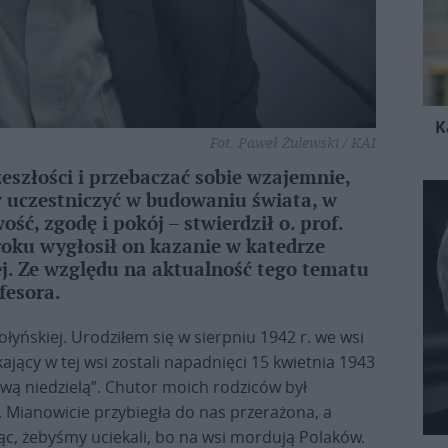
K
Fot. Paweł Żulewski / KAI
eszłości i przebaczać sobie wzajemnie,
y uczestniczyć w budowaniu świata, w
ść, zgodę i pokój – stwierdził o. prof.
 roku wygłosił on kazanie w katedrze
ej. Ze względu na aktualność tego tematu
fesora.
łyńskiej. Urodziłem się w sierpniu 1942 r. we wsi
ący w tej wsi zostali napadnięci 15 kwietnia 1943
wawą niedzielą”. Chutor moich rodziców był
o. Mianowicie przybiegła do nas przerażona, a
ąc, żebyśmy uciekali, bo na wsi mordują Polaków.