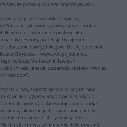
zyście, że pozwolę sobie teraz je zacytować:
 raczył przyjąć jako symboliczną pieczęć
 Polaków. Tyle goryczy i udręki przeszły oba
at. Niech to doświadczenie posłuży jako
sem na dawne spory, pretensje i wzajemne
 przebaczenie dawnych krzywd. Dzisiaj dosłownie
 Jezusa Chrystusa – wzywa do pojednania,
tego, co łączy. Wzniecanie dawnych
ciwko chrześcijańskiej tożsamości; byłoby również
ich narodów”.
ęści Europy, że już za kilka miesięcy Ukraina
an Paweł II mógł przyjechać z pielgrzymką do
 problem ukraińsko-polskiego pojednania podjął
 wówczas, jak ważne jest oczyszczanie pamięci
łsz takich rozliczeń historycznych, które
Niech dzięki oczyszczeniu pamięci historycznej –