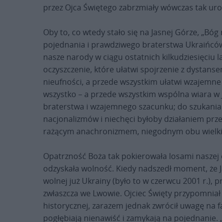
przez Ojca Świętego zabrzmiały wówczas tak uroc
Oby to, co wtedy stało się na Jasnej Górze, „Bóg
pojednania i prawdziwego braterstwa Ukraińców i
nasze narody w ciągu ostatnich kilkudziesięciu l
oczyszczenie, które ułatwi spojrzenie z dystan
nieufności, a przede wszystkim ułatwi wzajemne
wszystko – a przede wszystkim wspólna wiara w
braterstwa i wzajemnego szacunku; do szukania 
nacjonalizmów i niechęci byłoby działaniem prze
rażącym anachronizmem, niegodnym obu wielk
Opatrzność Boża tak pokierowała losami naszej cz
odzyskała wolność. Kiedy nadszedł moment, że J
wolnej już Ukrainy (było to w czerwcu 2001 r.),
zwłaszcza we Lwowie. Ojciec Święty przypomniał
historycznej, zarazem jednak zwrócił uwagę na fa
pogłębiają nienawiść i zamykają na pojednanie. „