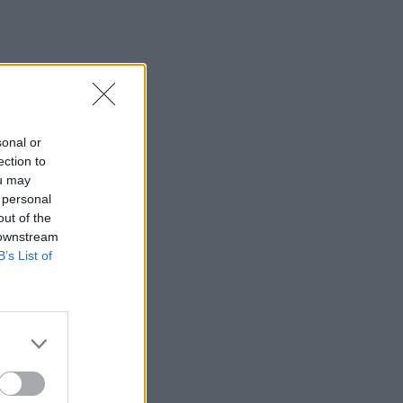
sonal or
ection to
ou may
 personal
out of the
 downstream
B’s List of