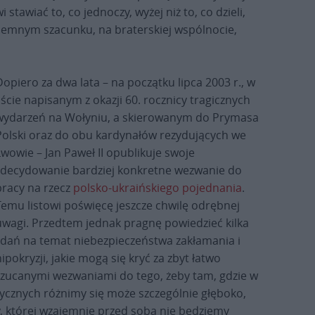
tawiać to, co jednoczy, wyżej niż to, co dzieli,
jemnym szacunku, na braterskiej wspólnocie,
Dopiero za dwa lata – na początku lipca 2003 r., w
liście napisanym z okazji 60. rocznicy tragicznych
wydarzeń na Wołyniu, a skierowanym do Prymasa
Polski oraz do obu kardynałów rezydujących we
Lwowie – Jan Paweł II opublikuje swoje
zdecydowanie bardziej konkretne wezwanie do
pracy na rzecz
polsko-ukraińskiego pojednania
.
Temu listowi poświęcę jeszcze chwilę odrębnej
uwagi. Przedtem jednak pragnę powiedzieć kilka
zdań na temat niebezpieczeństwa zakłamania i
ipokryzji, jakie mogą się kryć za zbyt łatwo
rzucanymi wezwaniami do tego, żeby tam, gdzie w
ycznych różnimy się może szczególnie głęboko,
, której wzajemnie przed sobą nie będziemy