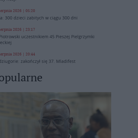
ierpnia 2026 | 05:20
a: 300 dzieci zabitych w ciągu 300 dni
ierpnia 2026 | 23:17
Piotrowski uczestnikiem 45 Pieszej Pielgrzymki
leckiej
ierpnia 2026 | 20:44
ziugorie: zakończył się 37. Mladifest
opularne