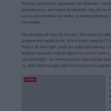
W maju zostaliśmy wywiezieni do Niemiec i rodzic
wybawicielce, ani nawet dowiedzieć się, jak się o
tamta anonimowa Ukrainka, prawdopodobnie za
niemowlę.
Ale przejdę od razu do tematu, któremu chciałb
przypomnę wydarzenie, które miało miejsce 11 p
Piotra. W dniu tym, podczas nabożeństwa ku czc
większy kijowsko-halicki ogłosił
św. Jana Pawła II
„
ukraińskiego”. Za chwilę podam kilka faktów świ
to, żeby właśnie jego wybrać na patrona pojed
POZNAŃ
f