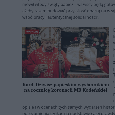
mówił wtedy święty papież – wszyscy będą gotowi s
ażeby razem budować przyszłość opartą na wza
współpracy i autentycznej solidarności”.
WATYKAN
Kard. Dziwisz papieskim wysłannikiem
na rocznicę koronacji MB Kodeńskiej
h
opisie i w ocenach tych samych wydarzeń histor
porozumienia szukać na podstawie całej prawdy