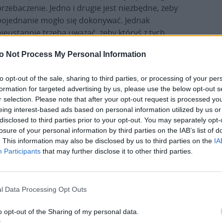
przebaczenie. Jedno i drugie jest niezbędne, żeby
pojednanie mogło się dokonywać. Jednak
nieustannie trzeba uważać, żeby któryś z tych
filarów nie zdominował tego drugiego.
o Not Process My Personal Information
to opt-out of the sale, sharing to third parties, or processing of your per
formation for targeted advertising by us, please use the below opt-out s
r selection. Please note that after your opt-out request is processed y
eing interest-based ads based on personal information utilized by us or
disclosed to third parties prior to your opt-out. You may separately opt-
losure of your personal information by third parties on the IAB’s list of
liczaniu, możemy jeszcze pogłębić nasze
. This information may also be disclosed by us to third parties on the
IA
Participants
that may further disclose it to other third parties.
rzepaścić samą sprawę pojednania. Jeżeli z kolei
sobie wzajemnie przebaczyć, ryzykujemy
ojednania. Powtarzam, konieczne jest jedno i
l Data Processing Opt Outs
awiedliwie zamordowanych należy oddać szacunek i
brodniach powinna być nazwana i uznana.
o opt-out of the Sharing of my personal data.