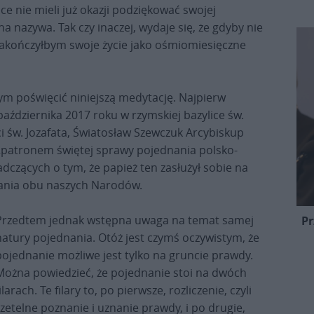
e nie mieli już okazji podziękować swojej
na nazywa. Tak czy inaczej, wydaje się, że gdyby nie
kończyłbym swoje życie jako ośmiomiesięczne
ym poświęcić niniejszą medytację. Najpierw
aździernika 2017 roku w rzymskiej bazylice św.
i św. Jozafata, Światosław Szewczuk Arcybiskup
patronem świętej sprawy pojednania polsko-
adczących o tym, że papież ten zasłużył sobie na
nania obu naszych Narodów.
Przedtem jednak wstępna uwaga na temat samej
Pr
natury pojednania. Otóż jest czymś oczywistym, że
pojednanie możliwe jest tylko na gruncie prawdy.
Można powiedzieć, że pojednanie stoi na dwóch
ilarach. Te filary to, po pierwsze, rozliczenie, czyli
rzetelne poznanie i uznanie prawdy, i po drugie,