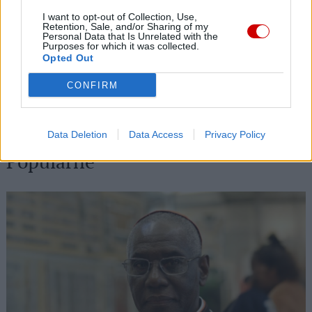
06 sierpnia 2026 | 20:19
I want to opt-out of Collection, Use,
Retention, Sale, and/or Sharing of my
Biskupi Meksyku: stulecie Cristiady to czas łaski
Personal Data that Is Unrelated with the
Purposes for which it was collected.
06 sierpnia 2026 | 18:32
Opted Out
Kard. Parolin w Meksyku: modlitwa, obecność i świadectwo
drogą do pokoju
CONFIRM
06 sierpnia 2026 | 18:28
Fundacja Małych Stópek tworzy sieć „Szkół Pełnych Życia”
Data Deletion
Data Access
Privacy Policy
Popularne