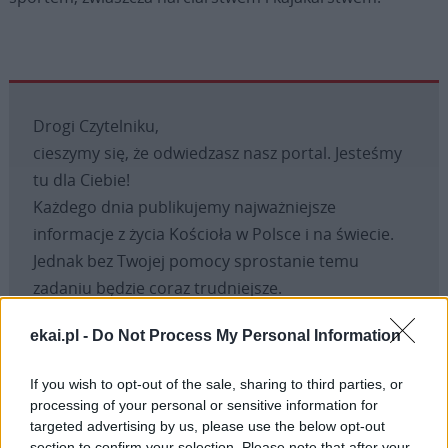
Drogi Czytelniku,
cieszymy się, że odwiedzasz nasz portal. Jesteśmy
tu dla Ciebie!
Każdego dnia publikujemy najważniejsze
informacje z życia Kościoła w Polsce i na świecie.
Jednak bez Twojej pomocy sprostanie temu
zadaniu będzie coraz trudniejsze.
Dlatego prosimy Cię o
wsparcie portalu eKAI.pl za
ekai.pl -
Do Not Process My Personal Information
pośrednictwem serwisu Patronite.
Dzięki Tobie będziemy mogli realizować naszą
If you wish to opt-out of the sale, sharing to third parties, or
misję. Więcej informacji znajdziesz
tutaj
.
processing of your personal or sensitive information for
targeted advertising by us, please use the below opt-out
section to confirm your selection. Please note that after your