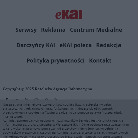
Serwisy
Reklama
Centrum Medialne
Darczyńcy KAI
eKAI poleca
Redakcja
Polityka prywatności
Kontakt
Copyright © 2025 Katolicka Agencja Informacyjna
Nasza strona internetowa używa plików cookies (tzw. ciasteczka) w celach
statystycznych, reklamowych oraz funkcjonalnych. Możesz określić warunki
KAI zastrzega wszelkie prawa do serwisu. Użytkownicy mogą pobierać
przechowywania cookies na Twoim urządzeniu za pomocą ustawień przeglądarki
i drukować fragmenty zawartości serwisu internetowego www.ekai.pl
internetowej.
wyłącznie do użytku osobistego. Publikacja, rozpowszechnianie
Administratorem danych osobowych użytkowników Serwisu jest Katolicka Agencja
Informacyjna sp. z o.o. z siedzibą w Warszawie (KAI). Dane osobowe przetwarzamy m.in.
zawartości niniejszego serwisu lub jej sprzedaż (także framing i in.
w celu wykonania umowy pomiędzy KAI a użytkownikiem Serwisu, wypełnienia
podobne metody), są bez uprzedniej pisemnej zgody KAI zabronione i
obowiązków prawnych ciążących na Administratorze, a także w celach kontaktowych i
stanowią naruszenie ustaw o prawie autorskim, ochronie baz danych i
marketingowych. Masz prawo dostępu do treści swoich danych, ich sprostowania,