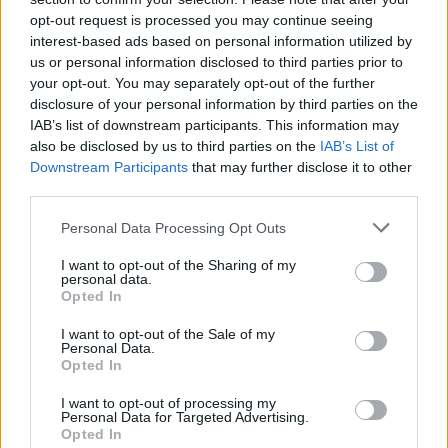
opt-out request is processed you may continue seeing
interest-based ads based on personal information utilized by
Facebook
us or personal information disclosed to third parties prior to
your opt-out. You may separately opt-out of the further
Twitter
Messenger
WhatsApp
Email
Copy
Print
disclosure of your personal information by third parties on the
IAB’s list of downstream participants. This information may
Link
also be disclosed by us to third parties on the
IAB’s List of
Wersja do druku
Downstream Participants
that may further disclose it to other
third parties.
Personal Data Processing Opt Outs
CZĘSTOCHOWA
JASNA GÓRA
RZECZNIK
Tagi:
I want to opt-out of the Sharing of my
personal data.
Opted In
I want to opt-out of the Sale of my
Najnowsze
Personal Data.
Opted In
I want to opt-out of processing my
06 sierpnia 2026 | 20:44
Personal Data for Targeted Advertising.
Medziugorie: zakończył się 37. Mladifest
Opted In