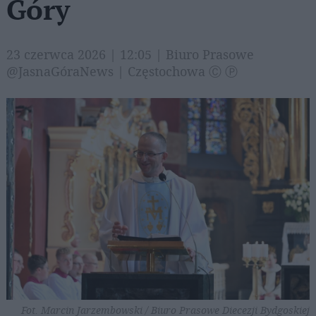
Góry
23 czerwca 2026 | 12:05 | Biuro Prasowe
@JasnaGóraNews | Częstochowa Ⓒ Ⓟ
Fot. Marcin Jarzembowski / Biuro Prasowe Diecezji Bydgoskiej