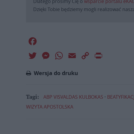
Dlatego prosimy Cię o
wsparcie portalu eKAI
Dzięki Tobie będziemy mogli realizować naszą
Facebook
Twitter
Messenger
WhatsApp
Email
Copy
Print
Link
Wersja do druku
ABP VISVALDAS KULBOKAS
BEATYFIKAC
Tagi:
WIZYTA APOSTOLSKA