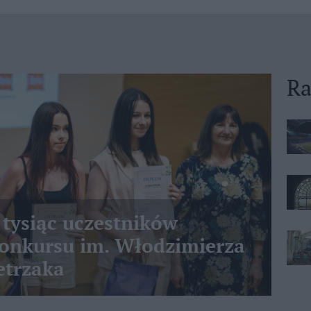
Ra
 tysiąc uczestników
nkursu im. Włodzimierza
etrzaka