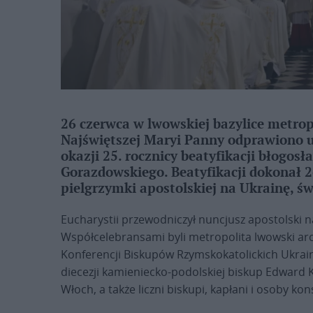
26 czerwca w lwowskiej bazylice metrop
Najświętszej Maryi Panny odprawiono u
okazji 25. rocznicy beatyfikacji błogos
Gorazdowskiego. Beatyfikacji dokonał 2
pielgrzymki apostolskiej na Ukrainę, św.
Eucharystii przewodniczył nuncjusz apostolski n
Współcelebransami byli metropolita lwowski ar
Konferencji Biskupów Rzymskokatolickich Ukrain
diecezji kamieniecko-podolskiej biskup Edward
Włoch, a także liczni biskupi, kapłani i osoby k