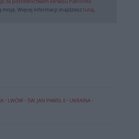
.pl za pośrednictwem serwisu Patronite.
 misję. Więcej informacji znajdziesz
tutaj
.
JA
LWÓW
ŚW. JAN PAWEŁ II
UKRAINA