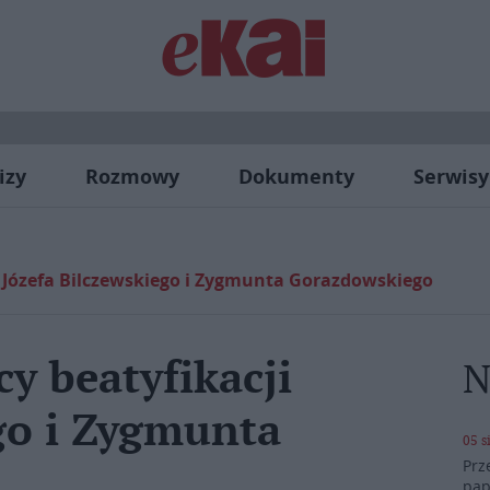
izy
Rozmowy
Dokumenty
Serwisy
i Józefa Bilczewskiego i Zygmunta Gorazdowskiego
y beatyfikacji
N
go i Zygmunta
05 s
Prz
pap