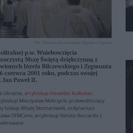
Fot. Римсько-Католицька Церква в Україні
olitalnej p.w. Wniebowzięcia
roczystą Mszę Świętą dziękczynną z
ławionych Józefa Bilczewskiego i Zygmunta
6 czerwca 2001 roku, podczas swojej
 Jan Paweł II.
a Ukrainie,
arcybiskup Visvaldas Kulbokas
.
cybiskup Mieczysław Mokrzycki, przewodniczący
y biskup Witalij Skomarowski, ordynariusz
 Kawa OFMConv, arcybiskup Renato Boccardo z
onsekrowane.