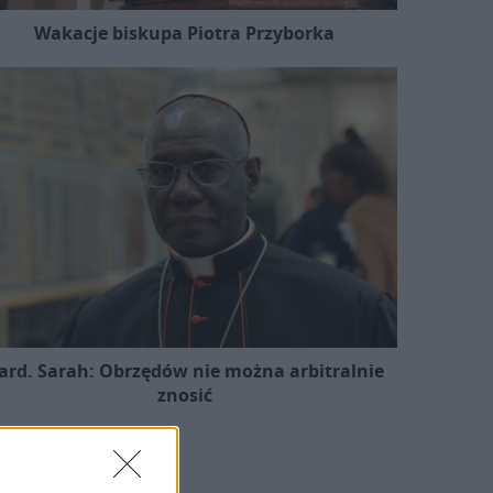
Wakacje biskupa Piotra Przyborka
ard. Sarah: Obrzędów nie można arbitralnie
znosić