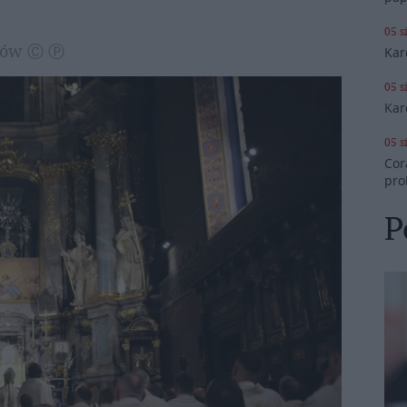
05 s
Lwów Ⓒ Ⓟ
Kar
05 s
Kar
05 s
Cor
pro
P