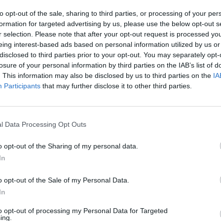
iennictwem świętych Józefa Bilczewskiego i
to opt-out of the sale, sharing to third parties, or processing of your per
ążenia do świętości.
formation for targeted advertising by us, please use the below opt-out s
r selection. Please note that after your opt-out request is processed y
Nuncjusz apostolski przypomniał także postać św.
eing interest-based ads based on personal information utilized by us or
Jana Pawła II jako pielgrzyma pokoju. Zaznaczył, że
disclosed to third parties prior to your opt-out. You may separately opt-
losure of your personal information by third parties on the IAB’s list of
każdy chrześcijanin staje się pielgrzymem pokoju,
. This information may also be disclosed by us to third parties on the
IA
gdy podejmuje drogę pojednania z Bogiem i
Participants
that may further disclose it to other third parties.
bliźnimi, zadając sobie pytanie: „Komu mam dzisiaj
przebaczyć?”.
l Data Processing Opt Outs
Mówiąc o dziedzictwie św. Zygmunta
Gorazdowskiego, arcybiskup podkreślił, że jego
o opt-out of the Sharing of my personal data.
misja powinna być kontynuowana nie tylko przez
In
Zgromadzenie Sióstr św. Józefa, które założył, lecz
także przez wszystkich, którzy naśladują jego
o opt-out of the Sale of my Personal Data.
rzykład miłości i ofiarnej służby. Przestrzegł przed
In
ażnie wypływali na głębię wiary oraz z ufnością
to opt-out of processing my Personal Data for Targeted
sem będziesz zwycięzcą. Odważnie wybierz
ing.